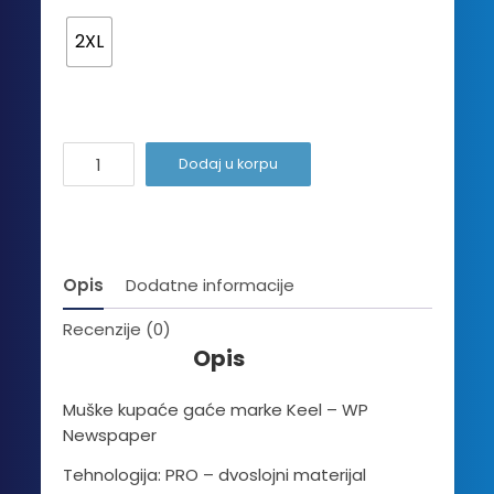
2XL
WP
Dodaj u korpu
Newspaper
količina
Opis
Dodatne informacije
Recenzije (0)
Opis
Muške kupaće gaće marke Keel – WP
Newspaper
Tehnologija: PRO – dvoslojni materijal