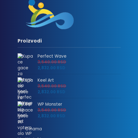
biti
Opcije
izabrane
mogu
na
biti
stranici
izabrane
proizvoda.
na
Proizvodi
stranici
proizvoda.
Perfect Wave
3,540.00
RSD
2,832.00
RSD
Keel Art
3,540.00
RSD
2,832.00
RSD
WP Monster
3,540.00
RSD
2,832.00
RSD
O nama