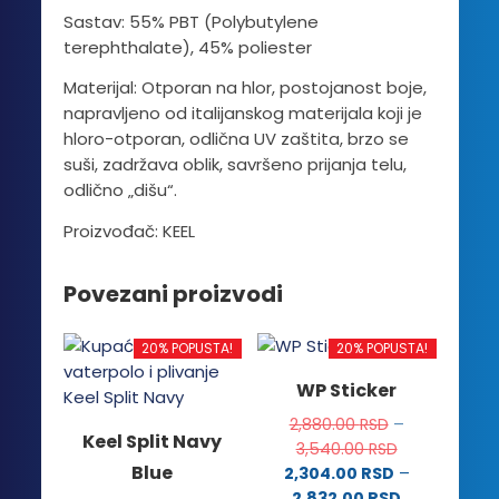
Sastav: 55% PBT (Polybutylene
terephthalate), 45% poliester
Materijal: Otporan na hlor, postojanost boje,
napravljeno od italijanskog materijala koji je
hloro-otporan, odlična UV zaštita, brzo se
suši, zadržava oblik, savršeno prijanja telu,
odlično „dišu“.
Proizvođač: KEEL
Povezani proizvodi
20% POPUSTA!
20% POPUSTA!
WP Sticker
2,880.00
RSD
–
Keel Split Navy
Raspon
3,540.00
RSD
Blue
cena:
2,304.00
RSD
–
od
Raspon
2,832.00
RSD