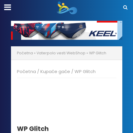
Početna
»
Vaterpolo vesti WebShop
»
WP Glitch
Početna
/
Kupaće gaće
/ WP Glitch
20% POPUSTA!
WP Glitch