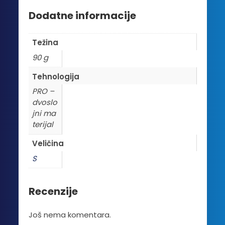
Dodatne informacije
Težina
90 g
Tehnologija
PRO –
dvoslo
jni ma
terijal
Veličina
S
Recenzije
Još nema komentara.