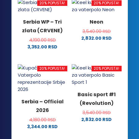
20% POPUSTA!
20% POPUSTA!
Serbia WP – Tri
Neon
zlata (CRVENE)
3,540.00
RSD
2,832.00
RSD
4,190.00
RSD
Ovaj
3,352.00
RSD
proizvod
Ovaj
ima
proizvod
više
ima
20% POPUSTA!
20% POPUSTA!
varijanti.
više
Opcije
varijanti.
mogu
Opcije
Basic sport #1
biti
mogu
Serbia – Official
izabrane
(Revolution)
biti
na
2026
izabrane
3,540.00
RSD
stranici
na
2,832.00
RSD
4,180.00
RSD
proizvoda.
stranici
Ovaj
3,344.00
RSD
proizvoda.
Ovaj
proizvod