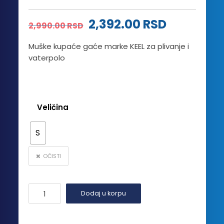
Originalna
Trenutna
2,392.00
RSD
2,990.00
RSD
cena
cena
Muške kupaće gaće marke KEEL za plivanje i
vaterpolo
je
je:
bila:
2,392.00 
2,990.00 RSD.
Veličina
S
OČISTI
WP
Dodaj u korpu
Glitch
količina