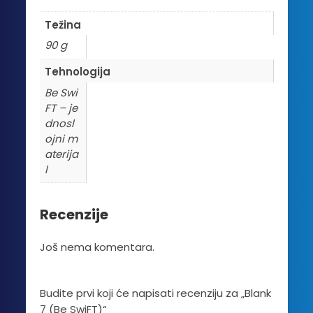
Težina
90 g
Tehnologija
Be Swi
FT – je
dnosl
ojni m
aterija
l
Recenzije
Još nema komentara.
Budite prvi koji će napisati recenziju za „Blank
7 (Be SwiFT)“