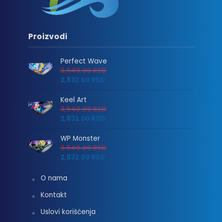
Proizvodi
Perfect Wave
3,540.00
RSD
2,832.00
RSD
Keel Art
3,540.00
RSD
2,832.00
RSD
WP Monster
3,540.00
RSD
2,832.00
RSD
O nama
Kontakt
Uslovi korišćenja