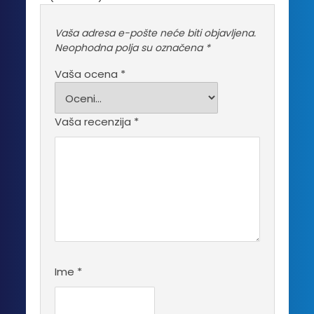
Vaša adresa e-pošte neće biti objavljena.
Neophodna polja su označena
*
Vaša ocena
*
Vaša recenzija
*
Ime
*