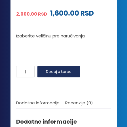
Originalna
Trenutna
1,600.00
RSD
2,000.00
RSD
cena
cena
je
je:
Izaberite veličinu pre naručivanja
bila:
1,600.00 
2,000.00 RSD.
Blank
Dodaj u korpu
7
(Be
SwiFT)
količina
Dodatne informacije
Recenzije (0)
Dodatne informacije