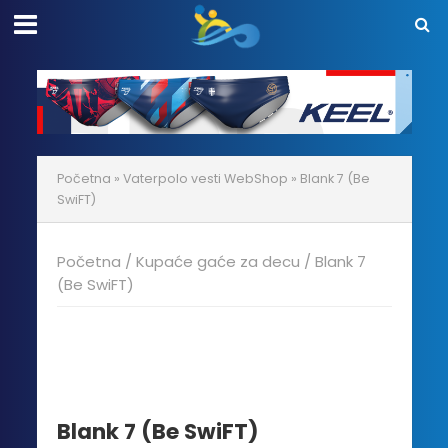
Početna
»
Vaterpolo vesti WebShop
»
Blank 7 (Be
SwiFT)
Početna
/
Kupaće gaće za decu
/ Blank 7
(Be SwiFT)
20% POPUSTA!
Blank 7 (Be SwiFT)