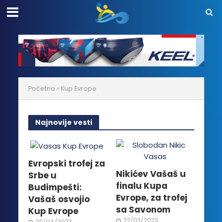
Početna
»
Kup Evrope
Najnovije vesti
Evropski trofej za
Nikićev Vašaš u
Srbe u
finalu Kupa
Budimpešti:
Evrope, za trofej
Vašaš osvojio
sa Savonom
Kup Evrope
22/03/2023
29/04/2023