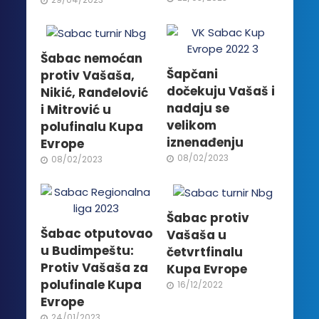
Šabac nemoćan
Šapčani
protiv Vašaša,
dočekuju Vašaš i
Nikić, Ranđelović
nadaju se
i Mitrović u
velikom
polufinalu Kupa
iznenađenju
Evrope
08/02/2023
08/02/2023
Šabac protiv
Šabac otputovao
Vašaša u
u Budimpeštu:
četvrtfinalu
Protiv Vašaša za
Kupa Evrope
polufinale Kupa
16/12/2022
Evrope
24/01/2023