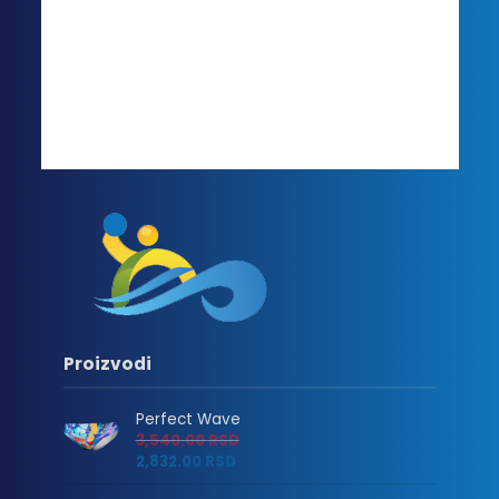
Proizvodi
Perfect Wave
3,540.00
RSD
2,832.00
RSD