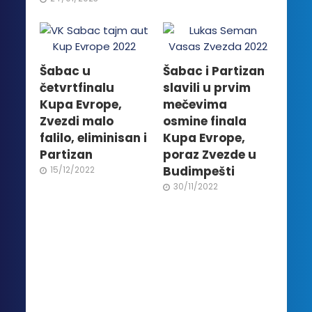
Šabac u
Šabac i Partizan
četvrtfinalu
slavili u prvim
Kupa Evrope,
mečevima
Zvezdi malo
osmine finala
falilo, eliminisan i
Kupa Evrope,
Partizan
poraz Zvezde u
Budimpešti
15/12/2022
30/11/2022