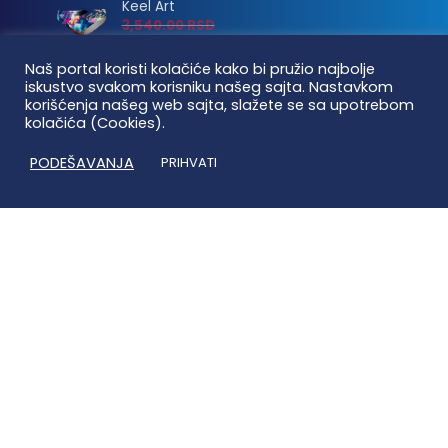
Keel Art
3,540.00
RSD
2,832.00
RSD
Naš portal koristi kolačiće kako bi pružio najbolje
WP Monster
iskustvo svakom korisniku našeg sajta. Nastavkom
3,540.00
RSD
korišćenja našeg web sajta, slažete se sa upotrebom
kolačića (Cookies).
2,832.00
RSD
PODEŠAVANJA
PRIHVATI
O nama
Kontakt
Uslovi korišćenja
Isporuka i plaćanje
Linkovi
Moj nalog
Vaterpolo vesti © 2026. Sva prava zadržana.