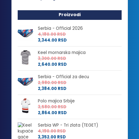
Proizvodi
Serbia - Official 2026
4,180.00
RSD
3,344.00
RSD
Keel mornarska majica
3,300.00
RSD
2,640.00
RSD
Serbia - Official za decu
2,980.00
RSD
2,384.00
RSD
Polo majica Srbije
3,580.00
RSD
2,864.00
RSD
Serbia WP - Tri zlata (TEGET)
4,190.00
RSD
3,352.00
RSD