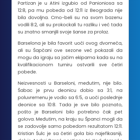
Partizan je u Atini izgubio od Panioniosa sa
12:8, pa mu pobeda od 12:11 iz Beograda nije
bila dovoljna. Crno-beli su na svom bazenu
vodili 8:2, ali su prokockali tu razliku i već tada
su znatno smanjili svoje šanse za prolaz.
Barselona je bila favorit uoči ovog dvomeča,
ali su Šapčani ove sezone već pokazali da
mogu da igraju sa jačim ekipama kada su na
kvalifikacionom turniru ostvarili sve četiri
pobede.
Neizvesnosti u Barseloni, međutim, nije bilo.
Šabac je prvu deonicu dobio sa 3:1, na
poluvremenu je vodio sa 6:5, a uoči poslednje
deonice sa 10:8. Tada je sve bilo poznato,
pošto je Barseloni bilo potrebno čak pet
golova. Međutim, na kraju su Španci mogli da
se zadovolje samo pobedom rezultatom 12:11.
Kristian Šulc je sa četiri gola bio najefikasniji,