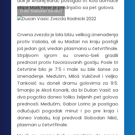
dok je Andrej Barać postigao tri. Kod domaće
ekipe Mark Ferer je prednjačio sa pet golova.
(Foto: Slobodan Sandić)
Crvena zvezda je bila blizu velikog iznenađenja
protiv Vašaša, ali su Mađari na kraju postigli
još jedan gol, vredan plasmana u četvrtfinale.
Strpljivom igrom su crveno-beli gradili
prednost protiv favorizovanih gostiju. Posle tri
četvrtine bilo je 7:5 i male su bile šanse za
iznenađenje. Međutim, Miloš Vukićevil i Veljko
Tankosić su doneli dramu golovima za 9:5.
Smanjio je Akoš Konarik, da bi Dušan Vasić sa
dva pogotka doneo toliko željenih pet golova
prednosti. Međutim, Gabor Lorinc je postigao
odlučujući pogodak minut i po pre kraja i
doneo Vašašu, koji predvodi Slobodan Nikić,
plasman u četvrtfinale.