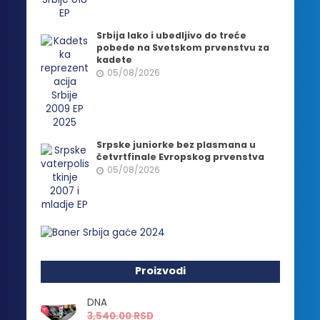
Srbija lako i ubedljivo do treće
pobede na Svetskom prvenstvu za
kadete
05/08/2026
Srpske juniorke bez plasmana u
četvrtfinale Evropskog prvenstva
05/08/2026
Proizvodi
DNA
3,540.00
RSD