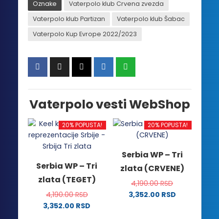
Oznake
Vaterpolo klub Crvena zvezda
Vaterpolo klub Partizan
Vaterpolo klub Šabac
Vaterpolo Kup Evrope 2022/2023
Vaterpolo vesti WebShop
20% POPUSTA!
20% POPUSTA!
Serbia WP – Tri
Serbia WP – Tri
zlata (CRVENE)
zlata (TEGET)
4,190.00
RSD
4,190.00
RSD
3,352.00
RSD
Ovaj
3,352.00
RSD
Ovaj
proizvod