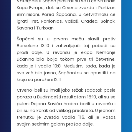
Vaterpolisti Šapca plasirali su se u četvrtfinale
Kupa Evrope, dok su Crvena zvezda i Partizan
eliminisani. Pored Šapčana, u četvrtfinalu će
igrati Trst, Panionios, Vašaš, Oradea, Solnok,
Savona i Turkoan.
Šapčani su u prvom meču slavili protiv
Barselone 13:10 i zahvaljujući toj pobedi su
prošli dalje. U revanšu je ekipa Nemanje
Ličanina bila bolja tokom prve tri četvrtine,
kada je i vodila 10:8. Međutim, tada, kada je
sve već bilo jasno, Šapčani su se opustili i na
kraju su poraženi 12:11.
Crveno-beli su imali jako težak zadatak posle
poraza u Budimpešti rezultatom 15:10, ali su se
puleni Dejana Savića hrabro borili u revanšu i
bili su na korak od velikog preokreta. U jednom
trenutku je Zvezda vodila 11:6, ali je Vašaš
svojim sedmim golom prošao dalje.