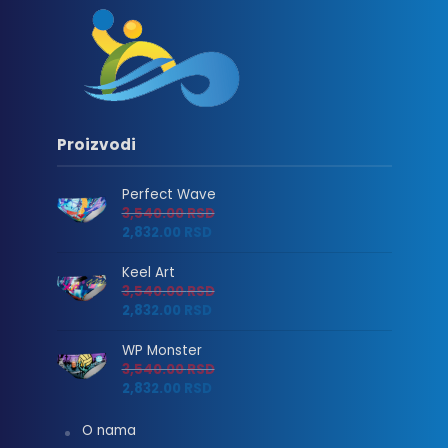
Proizvodi
Perfect Wave
3,540.00
RSD
2,832.00
RSD
Keel Art
3,540.00
RSD
2,832.00
RSD
WP Monster
3,540.00
RSD
2,832.00
RSD
O nama