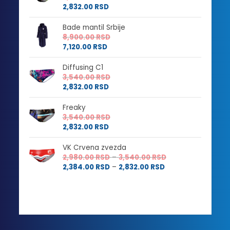
2,832.00
RSD
Bade mantil Srbije
8,900.00
RSD
7,120.00
RSD
Diffusing C1
3,540.00
RSD
2,832.00
RSD
Freaky
3,540.00
RSD
2,832.00
RSD
VK Crvena zvezda
Raspon
2,980.00
RSD
–
3,540.00
RSD
Raspon
cena:
2,384.00
RSD
–
2,832.00
RSD
cena:
od
od
2,980.00 RSD
2,384.00 RSD
do
do
3,540.00 RSD
2,832.00 RSD