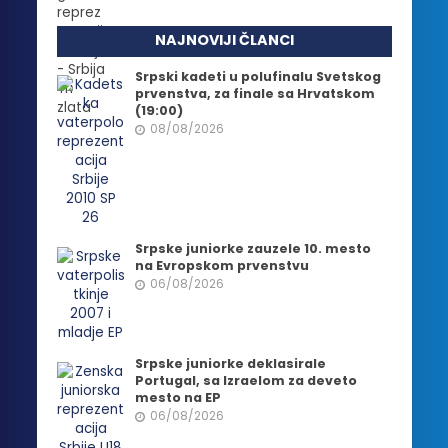
NAJNOVIJI ČLANCI
Srpski kadeti u polufinalu Svetskog
prvenstva, za finale sa Hrvatskom
(19:00)
08/08/2026
Srpske juniorke zauzele 10. mesto
na Evropskom prvenstvu
06/08/2026
Srpske juniorke deklasirale
Portugal, sa Izraelom za deveto
mesto na EP
06/08/2026