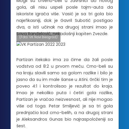
Mogli su crveno-beli u završnici do novog
gola, ali nisu uspeli posle tajm-auta da
iskoriste igrača više. Vasić je sa tri gola bio
najefikasniji, dok je Gavril Subotić postigao
dva, a isti učinak na drugoj strani imao je
Sava Ranđelović, nekadašnji kapiten Zvezde.
(Foto: VK Novi Beograd)
Partizan itekako ima za čime da žali posle
vođstva od 8:2 u prvom meču. Crno-beli su
na kraju slavili samo sa golom razlike i bilo je
jasno da su im male šanse u Atini. Grčki tim je
poveo 4:1 i kontrolisao je rezultat do kraja.
Imao je nekoliko puta i četiri gola razlike,
Partizan je vraćao neizvesnost, ali nije mogao
više od toga. Petar Smiljević je sa tri gola
prednjačio kod crno-belih, a na drugoj strani
je Aleksandros Gunas bio najraspoloženiji sa
šest.