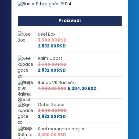
Proizvodi
Keel Box
3,540.00
RSD
2,832.00
RSD
Palm Coast
3,540.00
RSD
2,832.00
RSD
Ranac VK Radnički
7,980.00
RSD
6,384.00
RSD
Outer Space
3,540.00
RSD
2,832.00
RSD
Keel mornarska majica
3,300.00
RSD