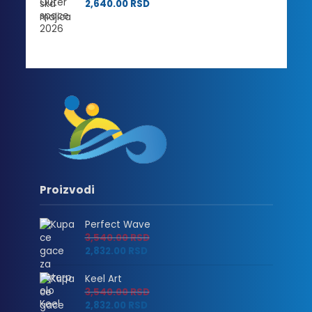
2,640.00
RSD
Proizvodi
Perfect Wave
3,540.00
RSD
2,832.00
RSD
Keel Art
3,540.00
RSD
2,832.00
RSD