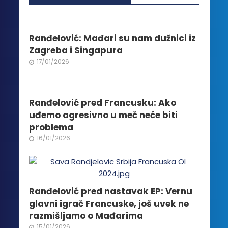
varijanti.
Opcije
mogu
biti
Ranđelović: Mađari su nam dužnici iz
izabrane
Zagreba i Singapura
na
17/01/2026
stranici
proizvoda.
Ranđelović pred Francusku: Ako
uđemo agresivno u meč neće biti
problema
16/01/2026
Ranđelović pred nastavak EP: Vernu
glavni igrač Francuske, još uvek ne
razmišljamo o Mađarima
15/01/2026