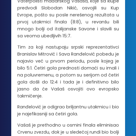
Vaterpolisti mađarskog Vašaša, koje sa klupe
predvodi Slobodan Nikić, osvojili su Kup
Evrope, pošto su posle nerešenog rezultata u
prvoj utakmici finala (8:8), u revanšu bili
mnogo bolji od italijanske Savone i slavili su
sa veoma ubedljivih 15:7.
Tim za koji nastupaju srpski reprezentativci
Branislav Mitrović i Sava Ranđelović pobedu je
najavio već u prvom periodu, posle kojeg je
bilo 5:1. Četiri gola prednosti domaći su imali i
na poluvremenu, a potom su serijom od četiri
gola došli do 12:4 i tada je i definitivno bilo
jasno da će Vašaš osvojiti ovo evropsko
takmičenje.
Ranđelović je odigrao briljantnu utakmicu i bio
je najefikasniji sa četiri gola.
Vašaš je prethodno u osmini finala eliminisao
Crvenu zvezdu, dok je u sledećoj rundi bio bolji