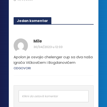
Jedan komentar
Mile
30/04/2023 u 12:03
Apolon je osvojio chelenger cup sa dva naša
igrača Vićkovićem i Bogdanovićem
ODGOVORI
Klikni da ostaviš komentar