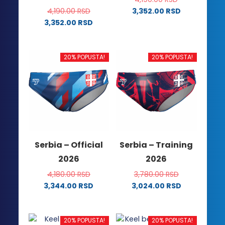
4,190.00
RSD
3,352.00
RSD
Ovaj
3,352.00
RSD
Ovaj
proizvod
proizvod
ima
ima
više
20% POPUSTA!
20% POPUSTA!
više
varijanti.
varijanti.
Opcije
Opcije
mogu
mogu
biti
biti
izabrane
izabrane
na
na
stranici
Serbia – Official
Serbia – Training
stranici
proizvoda.
2026
2026
proizvoda.
4,180.00
RSD
3,780.00
RSD
3,344.00
RSD
3,024.00
RSD
Ovaj
Ovaj
proizvod
proizvod
ima
ima
20% POPUSTA!
20% POPUSTA!