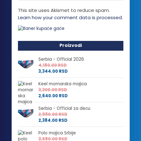
This site uses Akismet to reduce spam.
Learn how your comment data is processed.
Proizvodi
Serbia - Official 2026
4,180.00
RSD
3,344.00
RSD
Keel mornarska majica
3,300.00
RSD
2,640.00
RSD
Serbia - Official za decu
2,980.00
RSD
2,384.00
RSD
Polo majica Srbije
3,580.00
RSD