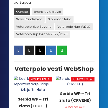
od Šapca.
Oznake
Branislav Mitrović
Sava Ranđelović
Slobodan Nikić
Vaterpolo klub Savona
Vaterpolo klub Vašaš
Vaterpolo Kup Evrope 2022/2023
Vaterpolo vesti WebShop
20% POPUSTA!
20% POPUSTA!
Serbia WP – Tri
Serbia WP – Tri
zlata (CRVENE)
zlata (TEGET)
4,190.00
RSD