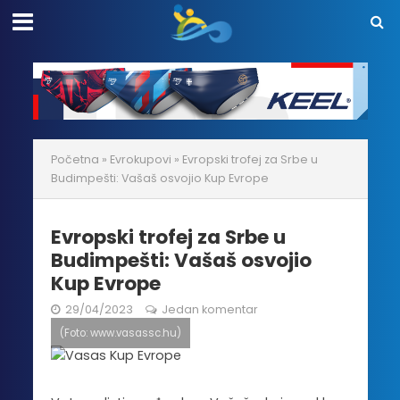
Početna
»
Evrokupovi
»
Evropski trofej za Srbe u
Budimpešti: Vašaš osvojio Kup Evrope
Evropski trofej za Srbe u
Budimpešti: Vašaš osvojio
Kup Evrope
29/04/2023
Jedan komentar
(Foto: www.vasassc.hu)