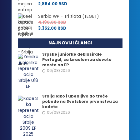
2,864.00
RSD
Serbia WP - Tri zlata (TEGET)
4,190.00
RSD
3,352.00
RSD
NAJNOVIJI ČLANCI
Srpske juniorke deklasirale
Portugal, sa Izraelom za deveto
mesto na EP
06/08/2026
Srbija lako i ubedljivo do treće
pobede na Svetskom prvenstvu za
kadete
05/08/2026