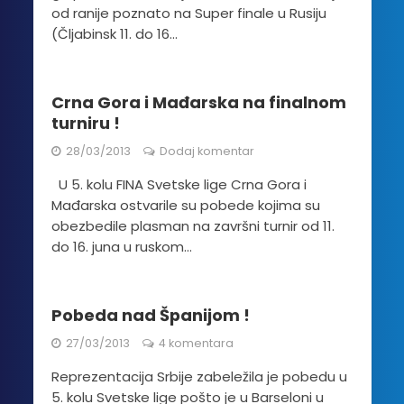
od ranije poznato na Super finale u Rusiju
(Čljabinsk 11. do 16...
Crna Gora i Mađarska na finalnom
turniru !
28/03/2013
Dodaj komentar
U 5. kolu FINA Svetske lige Crna Gora i
Mađarska ostvarile su pobede kojima su
obezbedile plasman na završni turnir od 11.
do 16. juna u ruskom...
Pobeda nad Španijom !
27/03/2013
4 komentara
Reprezentacija Srbije zabeležila je pobedu u
5. kolu Svetske lige pošto je u Barseloni u