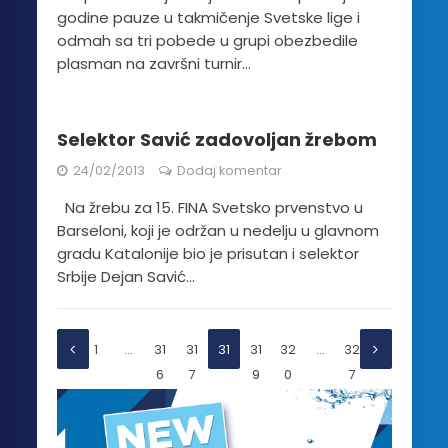
godine pauze u takmičenje Svetske lige i
odmah sa tri pobede u grupi obezbedile
plasman na završni turnir...
Selektor Savić zadovoljan žrebom
24/02/2013
Dodaj komentar
Na žrebu za 15. FINA Svetsko prvenstvo u
Barseloni, koji je održan u nedelju u glavnom
gradu Katalonije bio je prisutan i selektor
Srbije Dejan Savić...
1
…
31
31
31
31
32
…
32
6
7
8
9
0
7