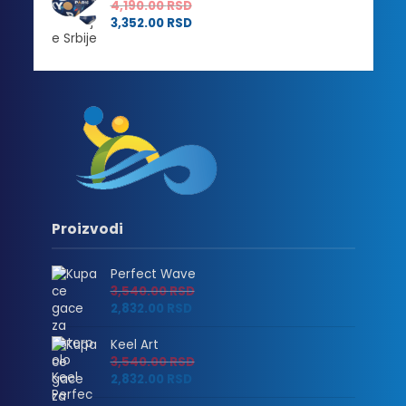
4,190.00
RSD
3,352.00
RSD
Proizvodi
Perfect Wave
3,540.00
RSD
2,832.00
RSD
Keel Art
3,540.00
RSD
2,832.00
RSD