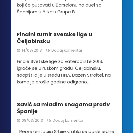
koji će putovati u Barselonu na duel sa
Španijom u 5. kolu Grupe B...
Finalni turnir Svetske lige u
Čeljabinsku
14/03/2013
Dodaj komentar
Finale Svetske lige za vaterpoliste 2013.
igraće se u ruskom gradu Čeljabinsku,
saopštila je u sredu FINA. Bazen Stroitel, na
kome je prošle godine odigrano...
Savić sa mladim snagama protiv
Španije
08/03/2013
Dodaj komentar
Reprezentacija Srbije vratila se posle jedne