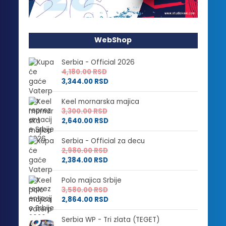
WebShop
Serbia - Official 2026
4,180.00
RSD
3,344.00
RSD
Keel mornarska majica
3,300.00
RSD
2,640.00
RSD
Serbia - Official za decu
2,980.00
RSD
2,384.00
RSD
Polo majica Srbije
3,580.00
RSD
2,864.00
RSD
Serbia WP - Tri zlata (TEGET)