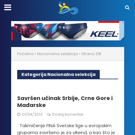
Početna
»
Nacionalna selekcija
»
Strana 318
Kategorija Nacionalna selekcija
Savršen učinak Srbije, Crne Gore i
Mađarske
01/04/2013
Dodaj komentar
Takmičenje FINA Svetske lige u evropskim
grupama završeno je za vikend, a kao što je