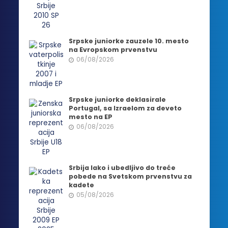
Srpske juniorke zauzele 10. mesto
na Evropskom prvenstvu
06/08/2026
Srpske juniorke deklasirale
Portugal, sa Izraelom za deveto
mesto na EP
06/08/2026
Srbija lako i ubedljivo do treće
pobede na Svetskom prvenstvu za
kadete
05/08/2026