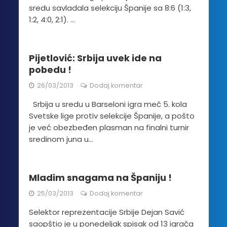
sredu savladala selekciju Španije sa 8:6 (1:3,
1:2, 4:0, 2:1). ...
Pijetlović: Srbija uvek ide na
pobedu !
26/03/2013
Dodaj komentar
Srbija u sredu u Barseloni igra meč 5. kola
Svetske lige protiv selekcije Španije, a pošto
je već obezbeđen plasman na finalni turnir
sredinom juna u...
Mladim snagama na Španiju !
25/03/2013
Dodaj komentar
Selektor reprezentacije Srbije Dejan Savić
saopštio je u ponedeljak spisak od 13 igrača