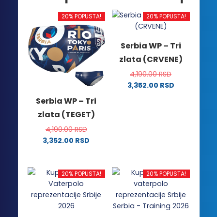
20% POPUSTA!
20% POPUSTA!
Serbia WP – Tri
zlata (CRVENE)
4,190.00
RSD
3,352.00
RSD
Ovaj
Serbia WP – Tri
proizvod
zlata (TEGET)
ima
više
4,190.00
RSD
varijanti.
3,352.00
RSD
Ovaj
Opcije
proizvod
mogu
ima
biti
20% POPUSTA!
20% POPUSTA!
više
izabrane
varijanti.
na
Opcije
stranici