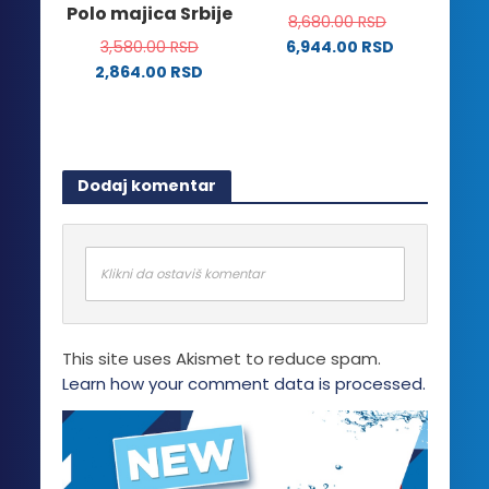
Polo majica Srbije
biti
8,680.00
RSD
mogu
izabrane
3,580.00
RSD
6,944.00
RSD
biti
na
2,864.00
RSD
izabrane
stranici
Ovaj
na
proizvoda.
proizvod
stranici
ima
proizvoda.
više
Dodaj komentar
varijanti.
Opcije
mogu
biti
Klikni da ostaviš komentar
izabrane
na
stranici
This site uses Akismet to reduce spam.
proizvoda.
Learn how your comment data is processed.