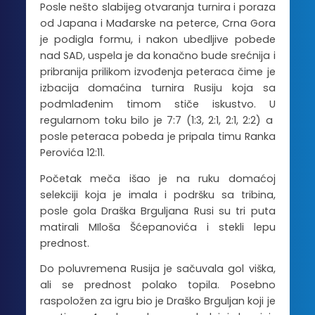
Posle nešto slabijeg otvaranja turnira i poraza
od Japana i Mađarske na peterce, Crna Gora
je podigla formu, i nakon ubedljive pobede
nad SAD, uspela je da konačno bude srećnija i
pribranija prilikom izvođenja peteraca čime je
izbacija domaćina turnira Rusiju koja sa
podmlađenim timom stiče iskustvo. U
regularnom toku bilo je 7:7 (1:3, 2:1, 2:1, 2:2) a
posle peteraca pobeda je pripala timu Ranka
Perovića 12:11.
Početak meča išao je na ruku domaćoj
selekciji koja je imala i podršku sa tribina,
posle gola Draška Brguljana Rusi su tri puta
matirali MIloša Šćepanovića i stekli lepu
prednost.
Do poluvremena Rusija je sačuvala gol viška,
ali se prednost polako topila. Posebno
raspoložen za igru bio je Draško Brguljan koji je