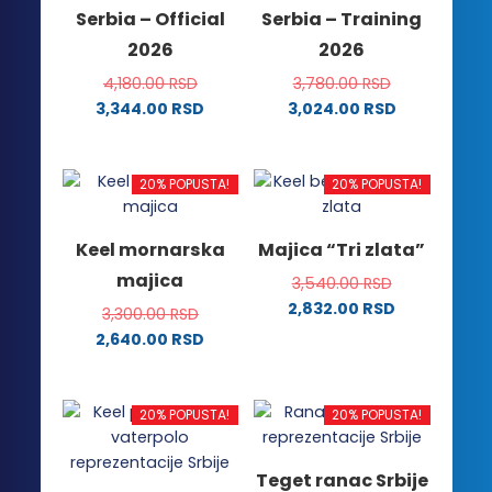
mogu
proizvoda.
Serbia – Official
Serbia – Training
biti
2026
2026
izabrane
na
4,180.00
RSD
3,780.00
RSD
stranici
3,344.00
RSD
3,024.00
RSD
proizvoda.
Ovaj
Ovaj
proizvod
proizvod
ima
ima
20% POPUSTA!
20% POPUSTA!
više
više
varijanti.
varijanti.
Keel mornarska
Majica “Tri zlata”
Opcije
Opcije
majica
3,540.00
RSD
mogu
mogu
2,832.00
RSD
biti
biti
3,300.00
RSD
Ovaj
izabrane
izabrane
2,640.00
RSD
proizvod
na
na
Ovaj
ima
stranici
stranici
proizvod
više
proizvoda.
proizvoda.
ima
20% POPUSTA!
20% POPUSTA!
varijanti.
više
Opcije
varijanti.
Teget ranac Srbije
mogu
Opcije