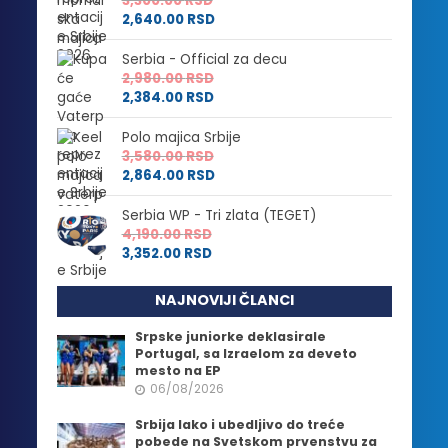
3,300.00
RSD
2,640.00
RSD
Serbia - Official za decu
2,980.00
RSD
2,384.00
RSD
Polo majica Srbije
3,580.00
RSD
2,864.00
RSD
Serbia WP - Tri zlata (TEGET)
4,190.00
RSD
3,352.00
RSD
NAJNOVIJI ČLANCI
Srpske juniorke deklasirale
Portugal, sa Izraelom za deveto
mesto na EP
06/08/2026
Srbija lako i ubedljivo do treće
pobede na Svetskom prvenstvu za