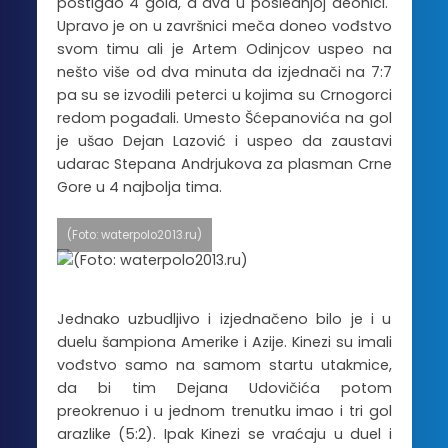
postigao 4 gola, a dva u poslednjoj deonici.
Upravo je on u završnici meča doneo vođstvo
svom timu ali je Artem Odinjcov uspeo na
nešto više od dva minuta da izjednači na 7:7
pa su se izvodili peterci u kojima su Crnogorci
redom pogađali. Umesto Šćepanovića na gol
je ušao Dejan Lazović i uspeo da zaustavi
udarac Stepana Andrjukova za plasman Crne
Gore u 4 najbolja tima.
(Foto: waterpolo2013.ru)
Jednako uzbudljivo i izjednačeno bilo je i u
duelu šampiona Amerike i Azije. Kinezi su imali
vođstvo samo na samom startu utakmice,
da bi tim Dejana Udovičića potom
preokrenuo i u jednom trenutku imao i tri gol
arazlike (5:2). Ipak Kinezi se vraćaju u duel i