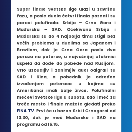
Super finale Svetske lige ulazi u završnu
fazu, a posle duela četvrtfinala poznati su
parovi polufinala: Srbija – Crna Gora i
Mađarska – SAD. Očekivano Srbija i
Mađarska su do 4 najbolja tima stigli bez
većih problema u duelima sa Japanom i
Brazilom, dok je Crna Gora posle dva
poraza na peterce, u najvažnijoj utakmici
uspela da dođe do pobede nad Rusijom.
Vrlo uzbudljiv i zanimljiv duel odigrali su
SAD i Kina, a pobednik je određen
izvođenjem peteraca u kojima su
Amerikanci imali bolje živce. Polufinalni
mečevi Svetske lige u subotu, kao i meč za
treće mesto i finale možete gledati preko
FINA TV
. Prvi će u bazen Srbi i Crnogorci od
13.30, dok je meč Mađarske i SAD na
programu od 15.15.