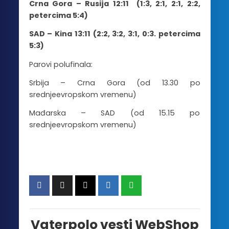
Crna Gora – Rusija 12:11 (1:3, 2:1, 2:1, 2:2,
petercima 5:4)
SAD – Kina 13:11 (2:2, 3:2, 3:1, 0:3. petercima
5:3)
Parovi polufinala:
Srbija – Crna Gora (od 13.30 po
srednjeevropskom vremenu)
Mađarska – SAD (od 15.15 po
srednjeevropskom vremenu)
Vaterpolo vesti WebShop