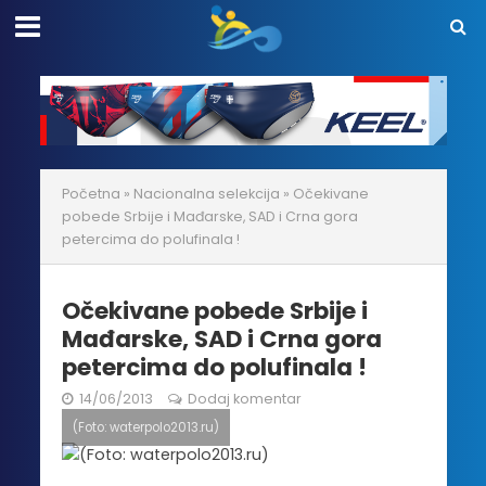
Početna
»
Nacionalna selekcija
»
Očekivane
pobede Srbije i Mađarske, SAD i Crna gora
petercima do polufinala !
Očekivane pobede Srbije i
Mađarske, SAD i Crna gora
petercima do polufinala !
14/06/2013
Dodaj komentar
(Foto: waterpolo2013.ru)