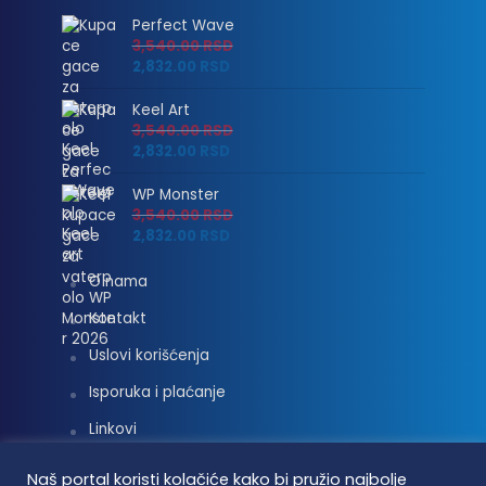
Perfect Wave
3,540.00
RSD
2,832.00
RSD
Keel Art
3,540.00
RSD
2,832.00
RSD
WP Monster
3,540.00
RSD
2,832.00
RSD
O nama
Kontakt
Uslovi korišćenja
Isporuka i plaćanje
Linkovi
Moj nalog
Naš portal koristi kolačiće kako bi pružio najbolje