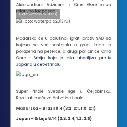
Aleksandrom Adzićem iz Crne Gore imao
relativno lak posao.
(Foto: waterpolo2013.ru)
Mađarska će u polufinali igrati protiv SAD sa
kojima se već sastajala u grupi kada je
poražena na peterce, a drugi par činiće Crna
Gora i
Srbija koja je bila ubedljiva protiv
Japana u četvrtfinalu
.
Super finale Svetske lige u Čeljabinsku.
Rezultati mečeva četvrtine finala:
Mađarska – Brazil 8:4 (3:2, 2:1, 1:0, 2:1)
Japan – Srbija 8:14 (3:3, 2:4, 1:2, 2:5)