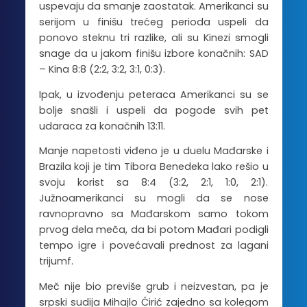
uspevaju da smanje zaostatak. Amerikanci su
serijom u finišu trećeg perioda uspeli da
ponovo steknu tri razlike, ali su Kinezi smogli
snage da u jakom finišu izbore konačnih: SAD
– Kina 8:8 (2:2, 3:2, 3:1, 0:3).
Ipak, u izvođenju peteraca Amerikanci su se
bolje snašli i uspeli da pogode svih pet
udaraca za konačnih 13:11.
Manje napetosti viđeno je u duelu Mađarske i
Brazila koji je tim Tibora Benedeka lako rešio u
svoju korist sa 8:4 (3:2, 2:1, 1:0, 2:1).
Južnoamerikanci su mogli da se nose
ravnopravno sa Mađarskom samo tokom
prvog dela meča, da bi potom Mađari podigli
tempo igre i povećavali prednost za lagani
trijumf.
Meč nije bio previše grub i neizvestan, pa je
srpski sudija Mihajlo Ćirić zajedno sa kolegom