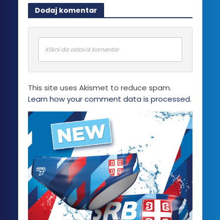
više
Dodaj komentar
varijanti.
Opcije
mogu
biti
Klikni da ostaviš komentar
izabrane
na
stranici
This site uses Akismet to reduce spam.
proizvoda.
Learn how your comment data is processed.