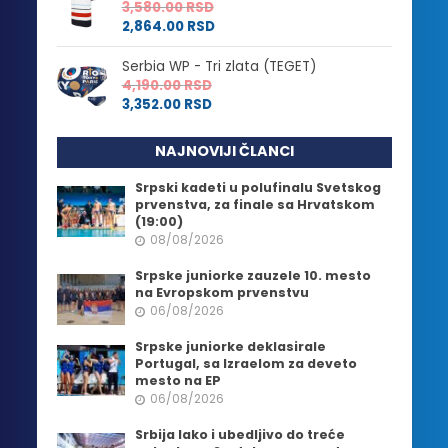
3,580.00
RSD
2,864.00
RSD
Serbia WP - Tri zlata (TEGET)
4,190.00
RSD
3,352.00
RSD
NAJNOVIJI ČLANCI
Srpski kadeti u polufinalu Svetskog
prvenstva, za finale sa Hrvatskom
(19:00)
08/08/2026
Srpske juniorke zauzele 10. mesto
na Evropskom prvenstvu
06/08/2026
Srpske juniorke deklasirale
Portugal, sa Izraelom za deveto
mesto na EP
06/08/2026
Srbija lako i ubedljivo do treće