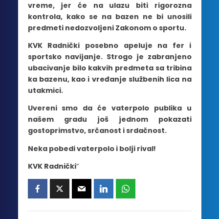
vreme, jer će na ulazu biti rigorozna
kontrola, kako se na bazen ne bi unosili
predmeti nedozvoljeni Zakonom o sportu.
KVK Radnički posebno apeluje na fer i
sportsko navijanje. Strogo je zabranjeno
ubacivanje bilo kakvih predmeta sa tribina
ka bazenu, kao i vređanje službenih lica na
utakmici.
Uvereni smo da će vaterpolo publika u
našem gradu još jednom pokazati
gostoprimstvo, srčanost i srdačnost.
Neka pobedi vaterpolo i bolji rival!
KVK Radnički
“