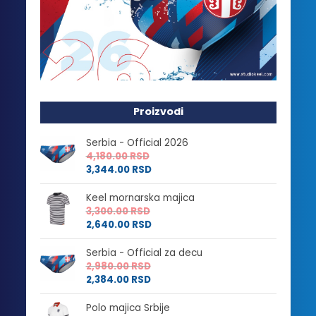
Proizvodi
Serbia - Official 2026
4,180.00
RSD
3,344.00
RSD
Keel mornarska majica
3,300.00
RSD
2,640.00
RSD
Serbia - Official za decu
2,980.00
RSD
2,384.00
RSD
Polo majica Srbije