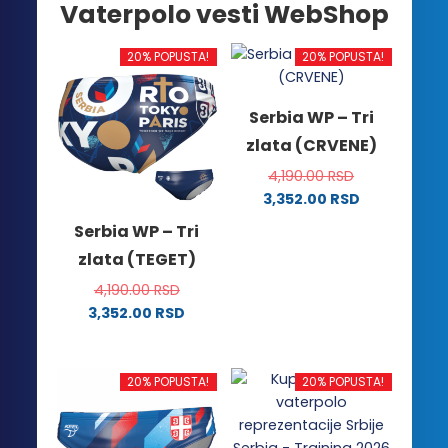
Vaterpolo vesti WebShop
20% POPUSTA!
20% POPUSTA!
Serbia WP – Tri
zlata (CRVENE)
4,190.00
RSD
3,352.00
RSD
Ovaj
Serbia WP – Tri
proizvod
zlata (TEGET)
ima
više
4,190.00
RSD
varijanti.
3,352.00
RSD
Ovaj
Opcije
proizvod
mogu
ima
biti
20% POPUSTA!
20% POPUSTA!
više
izabrane
varijanti.
na