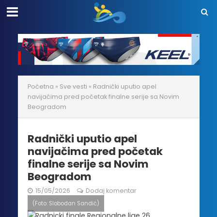
Početna
»
Sve vesti
»
Radnički uputio apel
navijačima pred početak finalne serije sa Novim
Beogradom
Radnički uputio apel
navijačima pred početak
finalne serije sa Novim
Beogradom
15/05/2026
Dodaj komentar
(Foto: Slobodan Sandić)