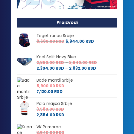
Proizvodi
Teget ranac Srbije
8,680.00
RSD
6,944.00
RSD
Keel Split Navy Blue
Raspon
2,880.00
RSD
–
3,540.00
RSD
Raspon
cena:
2,304.00
RSD
–
2,832.00
RSD
cena:
od
od
2,880.00 RSD
Bade mantil Srbije
2,304.00 RSD
do
8,900.00
RSD
do
3,540.00 RSD
7,120.00
RSD
2,832.00 RSD
Polo majica Srbije
3,580.00
RSD
2,864.00
RSD
VK Primorac
3,540.00
RSD