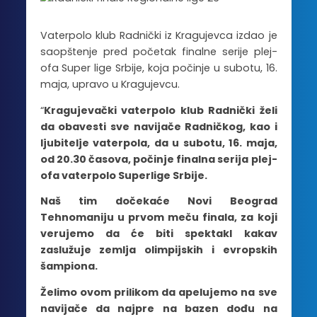
Vaterpolo klub Radnički iz Kragujevca izdao je
saopštenje pred početak finalne serije plej-
ofa Super lige Srbije, koja počinje u subotu, 16.
maja, upravo u Kragujevcu.
“
Kragujevački vaterpolo klub Radnički želi
da obavesti sve navijače Radničkog, kao i
ljubitelje vaterpola, da u subotu, 16. maja,
od 20.30 časova, počinje finalna serija plej-
ofa vaterpolo Superlige Srbije.
Naš tim dočekaće Novi Beograd
Tehnomaniju u prvom meču finala, za koji
verujemo da će biti spektakl kakav
zaslužuje zemlja olimpijskih i evropskih
šampiona.
Želimo ovom prilikom da apelujemo na sve
navijače da najpre na bazen dođu na