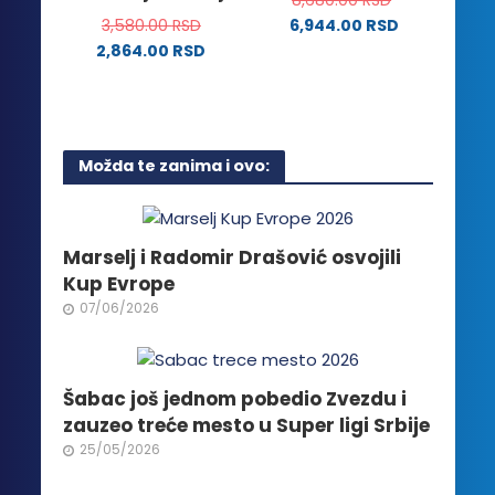
mogu
izabrane
3,580.00
RSD
6,944.00
RSD
biti
na
2,864.00
RSD
izabrane
stranici
Ovaj
na
proizvoda.
proizvod
stranici
ima
proizvoda.
više
Možda te zanima i ovo:
varijanti.
Opcije
mogu
biti
Marselj i Radomir Drašović osvojili
izabrane
Kup Evrope
na
07/06/2026
stranici
proizvoda.
Šabac još jednom pobedio Zvezdu i
zauzeo treće mesto u Super ligi Srbije
25/05/2026