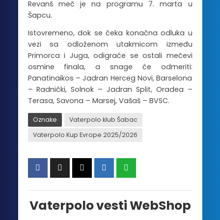
Revanš meč je na programu 7. marta u
Šapcu.
Istovremeno, dok se čeka konačna odluka u
vezi sa odloženom utakmicom između
Primorca i Juga, odigraće se ostali mečevi
osmine finala, a snage će odmeriti:
Panatinaikos – Jadran Herceg Novi, Barselona
– Radnički, Solnok – Jadran Split, Oradea –
Terasa, Savona – Marsej, Vašaš – BVSC.
Oznake
Vaterpolo klub Šabac
Vaterpolo Kup Evrope 2025/2026
Vaterpolo vesti WebShop