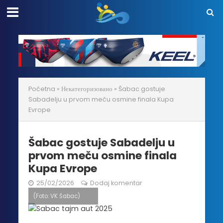
Početna
»
Некатегоризовано
»
Šabac gostuje
Sabadelju u prvom meču osmine finala Kupa
Evrope
Šabac gostuje Sabadelju u
prvom meču osmine finala
Kupa Evrope
25/02/2026
Dodaj komentar
(Foto: VK Šabac)