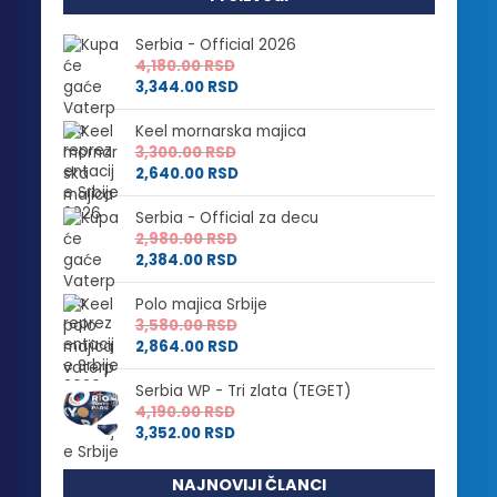
Serbia - Official 2026
4,180.00
RSD
3,344.00
RSD
Keel mornarska majica
3,300.00
RSD
2,640.00
RSD
Serbia - Official za decu
2,980.00
RSD
2,384.00
RSD
Polo majica Srbije
3,580.00
RSD
2,864.00
RSD
Serbia WP - Tri zlata (TEGET)
4,190.00
RSD
3,352.00
RSD
NAJNOVIJI ČLANCI