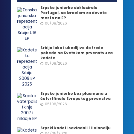
Srpske juniorke deklasirale
Portugal, sa Izraelom za deveto
mesto na EP
06/08/2026
Srbija lako i ubedljivo do treće
pobede na Svetskom prvenstvu za
kadete
05/08/2026
Srpske juniorke bez plasmana u
četvrtfinale Evropskog prvenstva
05/08/2026
Srpski kadeti savladali i Holandiju
04/08/2026