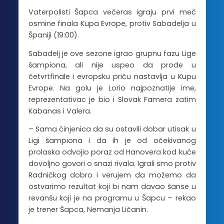
Vaterpolisti Šapca večeras igraju prvi meč
osmine finala Kupa Evrope, protiv Sabadelja u
Španiji (19:00).
Sabadelj je ove sezone igrao grupnu fazu Lige
šampiona, ali nije uspeo da prođe u
četvrtfinale i evropsku priču nastavlja u Kupu
Evrope. Na golu je Lorio najpoznatije ime,
reprezentativac je bio i Slovak Famera zatim
Kabanas i Valera.
– Sama činjenica da su ostavili dobar utisak u
Ligi šampiona i da ih je od očekivanog
prolaska odvojio poraz od Hanovera kod kuće
dovoljno govori o snazi rivala. Igrali smo protiv
Radničkog dobro i verujem da možemo da
ostvarimo rezultat koji bi nam davao šanse u
revanšu koji je na programu u Šapcu – rekao
je trener Šapca, Nemanja Ličanin.