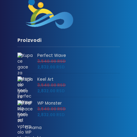
Proizvodi
Perfect Wave
3,540.00
RSD
2,832.00
RSD
Keel Art
3,540.00
RSD
2,832.00
RSD
WP Monster
3,540.00
RSD
2,832.00
RSD
O nama