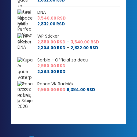
2,832.00
RSD
DNA
3,540.00
RSD
2,832.00
RSD
WP Sticker
Raspon
2,880.00
RSD
–
3,540.00
RSD
Raspon
cena:
2,304.00
RSD
–
2,832.00
RSD
cena:
od
od
2,880.00 RSD
Serbia - Official za decu
2,304.00 RSD
do
2,980.00
RSD
do
3,540.00 RSD
2,384.00
RSD
2,832.00 RSD
Ranac VK Radnički
7,980.00
RSD
6,384.00
RSD