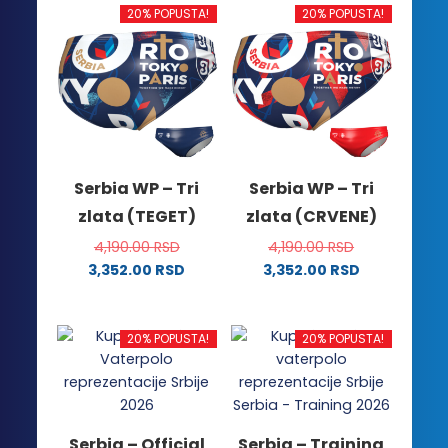
20% POPUSTA!
20% POPUSTA!
Serbia WP – Tri
Serbia WP – Tri
zlata (TEGET)
zlata (CRVENE)
4,190.00
RSD
4,190.00
RSD
3,352.00
RSD
3,352.00
RSD
Ovaj
Ovaj
proizvod
proizvod
ima
ima
20% POPUSTA!
20% POPUSTA!
više
više
varijanti.
varijanti.
Opcije
Opcije
mogu
mogu
Serbia – Official
Serbia – Training