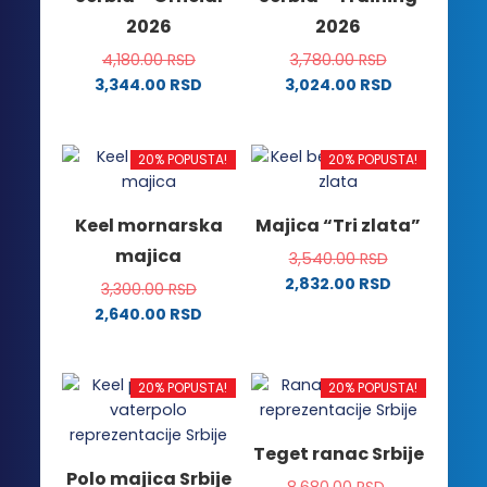
biti
biti
2026
2026
izabrane
izabrane
na
na
4,180.00
RSD
3,780.00
RSD
stranici
stranici
3,344.00
RSD
3,024.00
RSD
proizvoda.
proizvoda.
Ovaj
Ovaj
proizvod
proizvod
ima
ima
20% POPUSTA!
20% POPUSTA!
više
više
varijanti.
varijanti.
Keel mornarska
Majica “Tri zlata”
Opcije
Opcije
majica
3,540.00
RSD
mogu
mogu
2,832.00
RSD
biti
biti
3,300.00
RSD
Ovaj
izabrane
izabrane
2,640.00
RSD
proizvod
na
na
Ovaj
ima
stranici
stranici
proizvod
više
proizvoda.
proizvoda.
ima
20% POPUSTA!
20% POPUSTA!
varijanti.
više
Opcije
varijanti.
Teget ranac Srbije
mogu
Opcije
Polo majica Srbije
biti
8,680.00
RSD