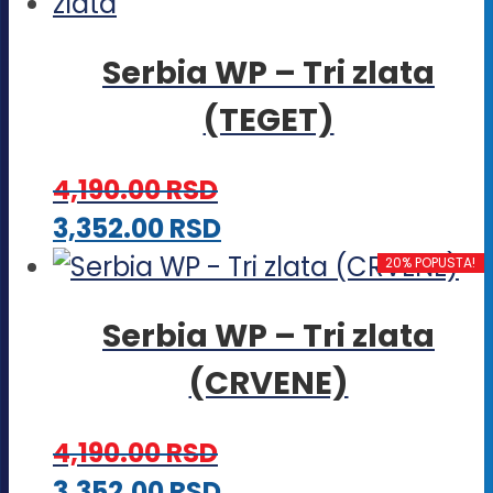
Serbia WP – Tri zlata
(TEGET)
4,190.00
RSD
Ovaj
3,352.00
RSD
proizvod
20% POPUSTA!
ima
Serbia WP – Tri zlata
više
(CRVENE)
varijanti.
Opcije
4,190.00
RSD
mogu
Ovaj
3,352.00
RSD