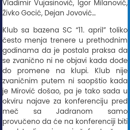
Vladimir Vujasinović, Igor Milanović,
Živko Gocić, Dejan Jovović…
Klub sa bazena SC “11. april” toliko
često menja trenere u prethodnim
godinama da je postala praksa da
se zvanično ni ne objavi kada dođe
do promene na klupi. Klub nije
zvaničnim putem ni saopštio kada
je Mirović došao, pa je tako sada u
okviru najave za konferenciju pred
meč sa Jadranom samo
provučeno da će na konferenciji biti