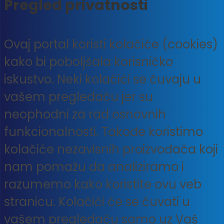
Pregled privatnosti
Ovaj portal koristi kolačiće (cookies)
kako bi poboljšala korisničko
iskustvo. Neki kolačići se čuvaju u
vašem pregledaču jer su
neophodni za rad osnovnih
funkcionalnosti. Takođe koristimo
kolačiće nezavisnih proizvođača koji
nam pomažu da analiziramo i
razumemo kako koristite ovu veb
stranicu. Kolačići će se čuvati u
vašem pregledaču samo uz Vaš