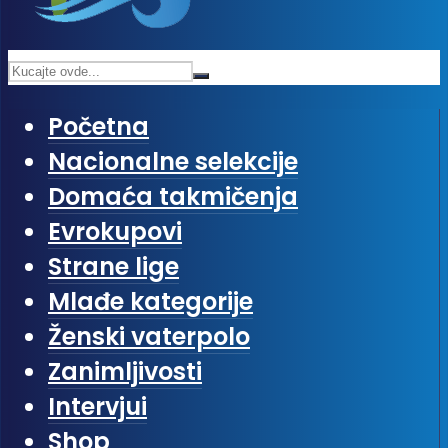
Početna
Nacionalne selekcije
Domaća takmičenja
Evrokupovi
Strane lige
Mlađe kategorije
Ženski vaterpolo
Zanimljivosti
Intervjui
Shop