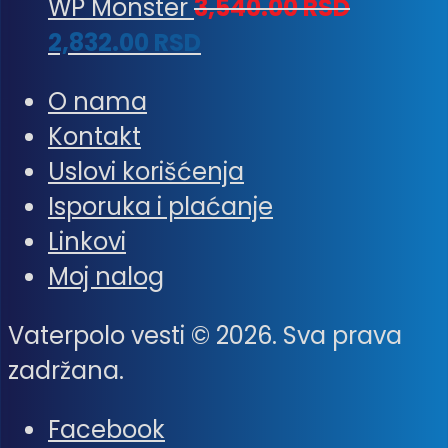
WP Monster
3,540.00
RSD
2,832.00
RSD
O nama
Kontakt
Uslovi korišćenja
Isporuka i plaćanje
Linkovi
Moj nalog
Vaterpolo vesti © 2026. Sva prava
zadržana.
Facebook