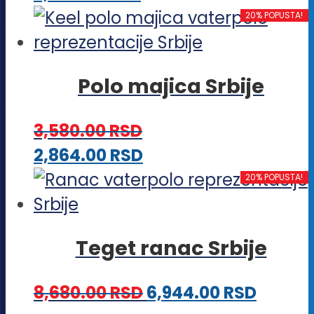
mogu
proizvod
20% POPUSTA!
biti
ima
izabrane
više
na
Polo majica Srbije
varijanti.
stranici
Opcije
proizvoda.
3,580.00
RSD
mogu
Ovaj
2,864.00
RSD
biti
proizvod
20% POPUSTA!
izabrane
ima
na
više
stranici
Teget ranac Srbije
varijanti.
proizvoda.
Opcije
8,680.00
RSD
6,944.00
RSD
mogu