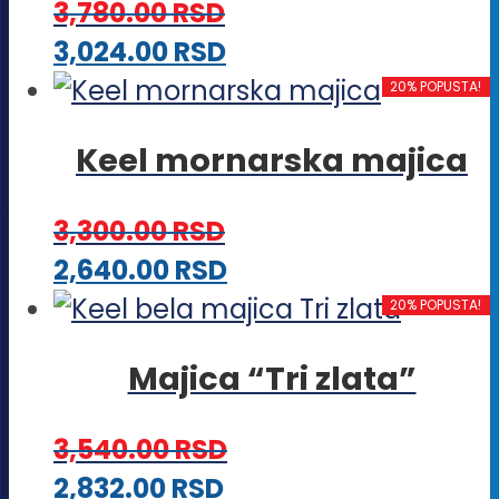
3,780.00
RSD
biti
Ovaj
3,024.00
RSD
izabrane
proizvod
20% POPUSTA!
na
ima
stranici
Keel mornarska majica
više
proizvoda.
varijanti.
3,300.00
RSD
Opcije
Ovaj
2,640.00
RSD
mogu
proizvod
20% POPUSTA!
biti
ima
izabrane
Majica “Tri zlata”
više
na
varijanti.
stranici
3,540.00
RSD
Opcije
proizvoda.
Ovaj
2,832.00
RSD