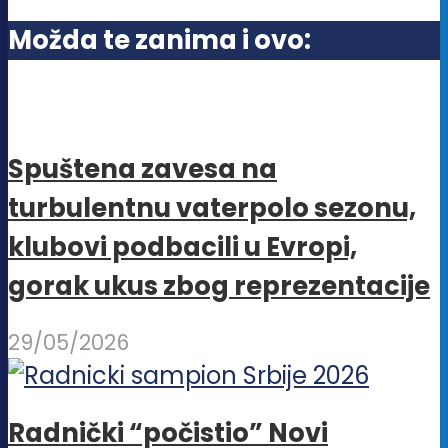
biti
Možda te zanima i ovo:
izabrane
na
stranici
proizvoda.
Spuštena zavesa na
turbulentnu vaterpolo sezonu,
klubovi podbacili u Evropi,
gorak ukus zbog reprezentacije
29/05/2026
Radnički “počistio” Novi