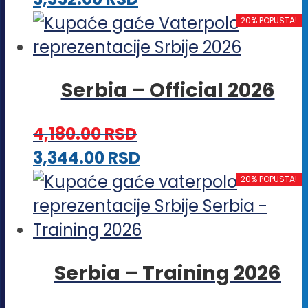
biti
proizvod
20% POPUSTA!
izabrane
ima
na
više
stranici
Serbia – Official 2026
varijanti.
proizvoda.
Opcije
4,180.00
RSD
mogu
Ovaj
3,344.00
RSD
biti
proizvod
20% POPUSTA!
izabrane
ima
na
više
stranici
varijanti.
proizvoda.
Serbia – Training 2026
Opcije
mogu