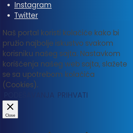
Instagram
Twitter
Naš portal koristi kolačiće kako bi
pružio najbolje iskustvo svakom
korisniku našeg sajta. Nastavkom
korišćenja našeg web sajta, slažete
se sa upotrebom kolačića
(Cookies).
PODEŠAVANJA
PRIHVATI
Close