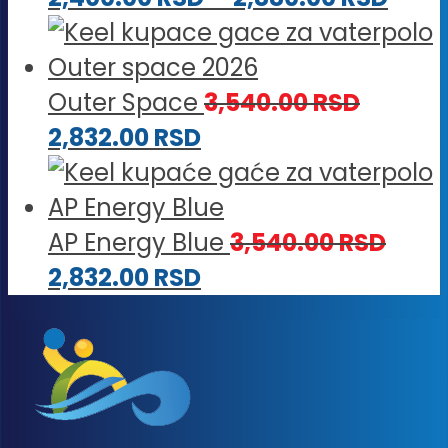
od
cena
3,00
od
do
2,40
Outer Space
3,540.00
RSD
3,60
do
2,832.00
RSD
2,88
AP Energy Blue
3,540.00
RSD
2,832.00
RSD