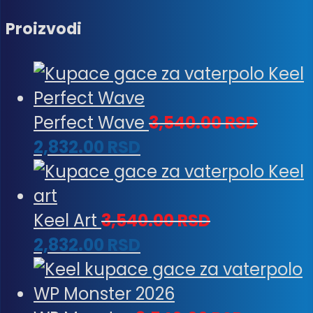
Proizvodi
Perfect Wave
3,540.00
RSD
2,832.00
RSD
Keel Art
3,540.00
RSD
2,832.00
RSD