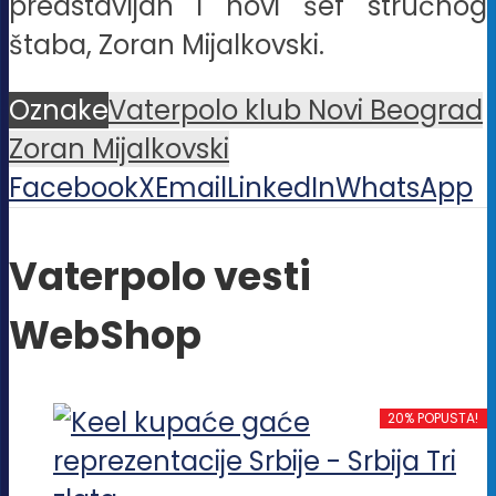
predstavljan i novi šef stručnog
štaba, Zoran Mijalkovski.
Oznake
Vaterpolo klub Novi Beograd
Zoran Mijalkovski
Facebook
X
Email
LinkedIn
WhatsApp
Vaterpolo vesti
WebShop
20% POPUSTA!