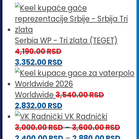
Serbia WP - Tri zlata (TEGET)
4,190.00
RSD
3,352.00
RSD
Worldwide
3,540.00
RSD
2,832.00
RSD
VK Radnički
Rasp
3,000.00
RSD
–
3,600.00
RSD
cena
Rasp
2,400.00
RSD
–
2,880.00
RSD