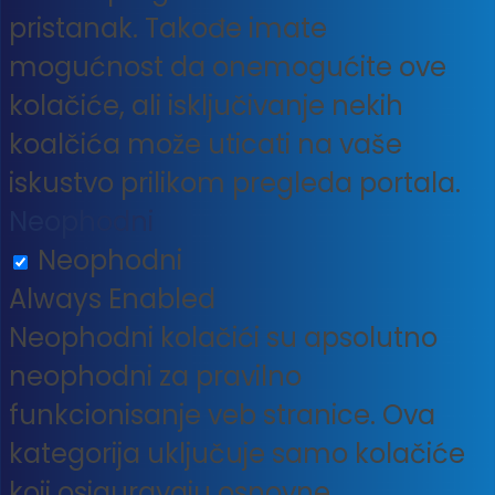
pristanak. Takođe imate
mogućnost da onemogućite ove
kolačiće, ali isključivanje nekih
koalčića može uticati na vaše
iskustvo prilikom pregleda portala.
Neophodni
Neophodni
Always Enabled
Neophodni kolačići su apsolutno
neophodni za pravilno
funkcionisanje veb stranice. Ova
kategorija uključuje samo kolačiće
koji osiguravaju osnovne