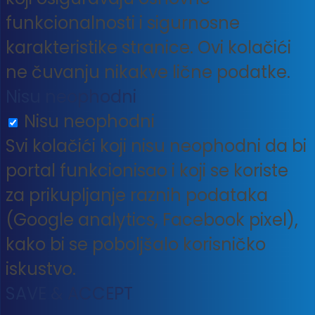
funkcionalnosti i sigurnosne
karakteristike stranice. Ovi kolačići
ne čuvanju nikakve lične podatke.
Nisu neophodni
Nisu neophodni
Svi kolačići koji nisu neophodni da bi
portal funkcionisao i koji se koriste
za prikupljanje raznih podataka
(Google analytics, Facebook pixel),
kako bi se poboljšalo korisničko
iskustvo.
SAVE & ACCEPT