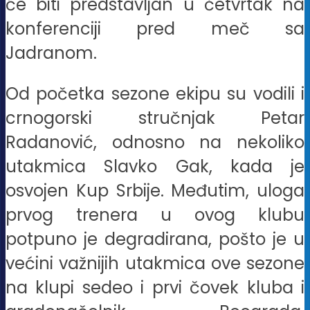
će biti predstavljan u četvrtak na
konferenciji pred meč sa
Jadranom.
Od početka sezone ekipu su vodili i
crnogorski stručnjak Petar
Radanović, odnosno na nekoliko
utakmica Slavko Gak, kada je
osvojen Kup Srbije. Međutim, uloga
prvog trenera u ovog klubu
potpuno je degradirana, pošto je u
većini važnijih utakmica ove sezone
na klupi sedeo i prvi čovek kluba i