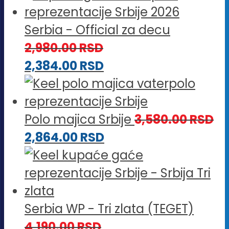
Serbia - Official za decu
2,980.00
RSD
2,384.00
RSD
Polo majica Srbije
3,580.00
RSD
2,864.00
RSD
Serbia WP - Tri zlata (TEGET)
4,190.00
RSD