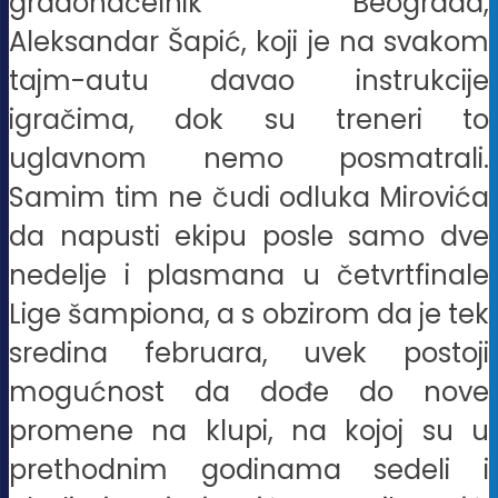
gradonačelnik Beograda,
Aleksandar Šapić, koji je na svakom
tajm-autu davao instrukcije
igračima, dok su treneri to
uglavnom nemo posmatrali.
Samim tim ne čudi odluka Mirovića
da napusti ekipu posle samo dve
nedelje i plasmana u četvrtfinale
Lige šampiona, a s obzirom da je tek
sredina februara, uvek postoji
mogućnost da dođe do nove
promene na klupi, na kojoj su u
prethodnim godinama sedeli i