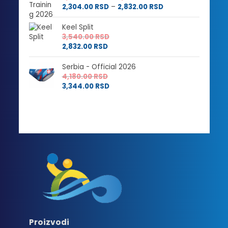
Raspon
cena:
2,304.00
RSD
–
2,832.00
RSD
cena:
od
od
2,880.00 RSD
Keel Split
2,304.00 RSD
do
3,540.00
RSD
do
3,540.00 RSD
2,832.00
RSD
2,832.00 RSD
Serbia - Official 2026
4,180.00
RSD
3,344.00
RSD
Proizvodi