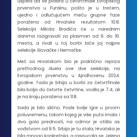
uspela da se plasira u četvrtfinale Evropskog
prvenstva u Funšinu, pošto je u trećem,
ujedno i odlučujućem meču grupne faze
poražena od Hrvatske rezultatom 10:8.
Selekcija Miloša Bradića će u narednim
danima razigravati za plasman od 9. do 16.
mesta, a rivali u toj borbi biće joj najpre
selekcije Slovačke i Nemačke.
Meč sa Hrvatskom bio je praktično repriza
prethodnog duela ove dve selekcije, na
Evropskom prvenstvu u Ajndhovenu 2024.
godine. Tada je Srbija u borbi za četvrtfinale
bila bolja do četvrte četvrtine, vodila je 7:4, ali
je na kraju poražena sa 11:8.
Sada je bilo slično. Posle bolje igre u prvom
poluvremenu, tokom kojeg je više puta imala i
dva gola prednosti, na odmor je otišla as
vođstvom od 6:5. Srbija je tu stala, Hrvatska je
bila mnogo konkretnija, a raspucala se Jelena