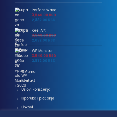
Perfect Wave
3,540.00
RSD
2,832.00
RSD
Keel Art
3,540.00
RSD
2,832.00
RSD
WP Monster
3,540.00
RSD
2,832.00
RSD
O nama
Kontakt
Uslovi korišćenja
Isporuka i plaćanje
Linkovi
Moj nalog