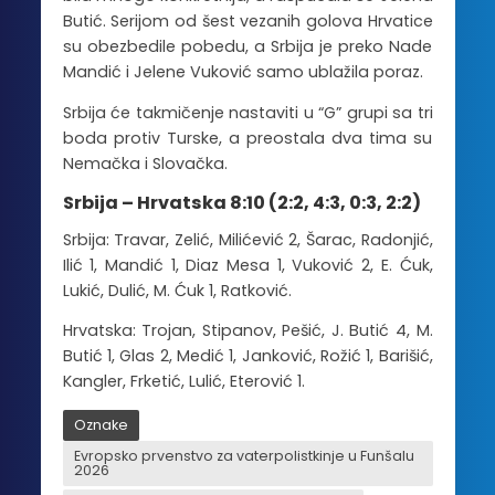
Butić. Serijom od šest vezanih golova Hrvatice
su obezbedile pobedu, a Srbija je preko Nade
Mandić i Jelene Vuković samo ublažila poraz.
Srbija će takmičenje nastaviti u “G” grupi sa tri
boda protiv Turske, a preostala dva tima su
Nemačka i Slovačka.
Srbija – Hrvatska 8:10 (2:2, 4:3, 0:3, 2:2)
Srbija: Travar, Zelić, Milićević 2, Šarac, Radonjić,
Ilić 1, Mandić 1, Diaz Mesa 1, Vuković 2, E. Ćuk,
Lukić, Dulić, M. Ćuk 1, Ratković.
Hrvatska: Trojan, Stipanov, Pešić, J. Butić 4, M.
Butić 1, Glas 2, Medić 1, Janković, Rožić 1, Barišić,
Kangler, Frketić, Lulić, Eterović 1.
Oznake
Evropsko prvenstvo za vaterpolistkinje u Funšalu
2026