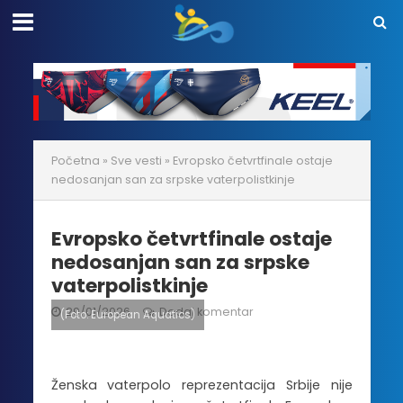
Početna
»
Sve vesti
»
Evropsko četvrtfinale ostaje
nedosanjan san za srpske vaterpolistkinje
Evropsko četvrtfinale ostaje
nedosanjan san za srpske
vaterpolistkinje
29/01/2026
Dodaj komentar
(Foto: European Aquatics)
Ženska vaterpolo reprezentacija Srbije nije