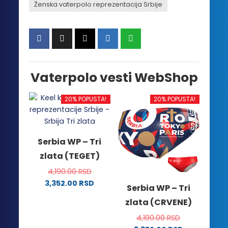
Ženska vaterpolo reprezentacija Srbije
Vaterpolo vesti WebShop
20% POPUSTA!
20% POPUSTA!
Serbia WP – Tri
zlata (TEGET)
4,190.00
RSD
3,352.00
RSD
Serbia WP – Tri
Ovaj
zlata (CRVENE)
proizvod
ima
4,190.00
RSD