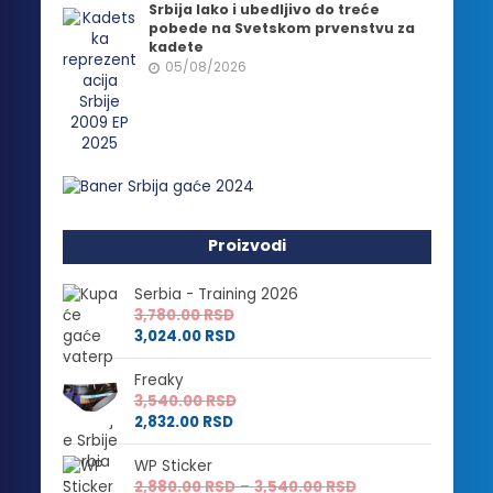
Srbija lako i ubedljivo do treće
pobede na Svetskom prvenstvu za
kadete
05/08/2026
Proizvodi
Serbia - Training 2026
3,780.00
RSD
3,024.00
RSD
Freaky
3,540.00
RSD
2,832.00
RSD
WP Sticker
Raspon
2,880.00
RSD
–
3,540.00
RSD