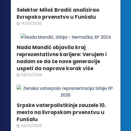
mogu
biti
Selektor Miloš Bradić analizirao
izabrane
Evropsko prvenstvo u Funšalu
na
14/02/2026
stranici
proizvoda.
Nada Mandić objavila kraj
reprezentativne karijere: Verujem i
nadam se da će nove generacije
uspeti da naprave korak više
08/02/2026
Srpske vaterpolistkinje zauzele 10.
mesto na Evropskom prvenstvu u
Funšalu
03/02/2026