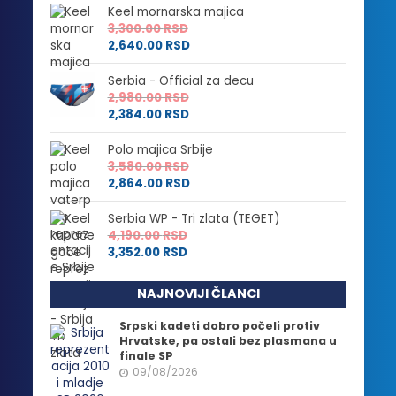
Keel mornarska majica
3,300.00
RSD
2,640.00
RSD
Serbia - Official za decu
2,980.00
RSD
2,384.00
RSD
Polo majica Srbije
3,580.00
RSD
2,864.00
RSD
Serbia WP - Tri zlata (TEGET)
4,190.00
RSD
3,352.00
RSD
NAJNOVIJI ČLANCI
Srpski kadeti dobro počeli protiv
Hrvatske, pa ostali bez plasmana u
finale SP
09/08/2026