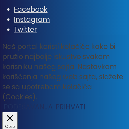
Facebook
Instagram
Twitter
Naš portal koristi kolačiće kako bi
pružio najbolje iskustvo svakom
korisniku našeg sajta. Nastavkom
korišćenja našeg web sajta, slažete
se sa upotrebom kolačića
(Cookies).
PODEŠAVANJA
PRIHVATI
Close