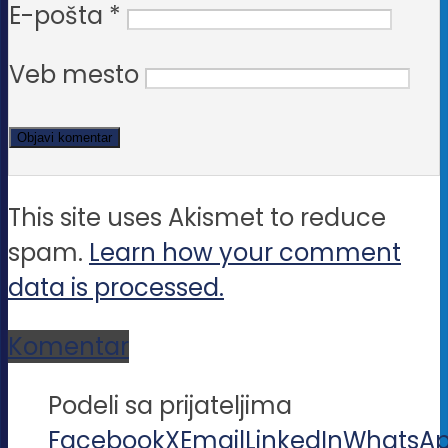
E-pošta
*
Veb mesto
This site uses Akismet to reduce
spam.
Learn how your comment
data is processed.
Komentar
Podeli sa prijateljima
Facebook
X
Email
LinkedIn
WhatsA