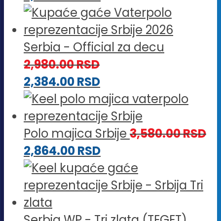
Serbia - Official za decu
2,980.00
RSD
2,384.00
RSD
Polo majica Srbije
3,580.00
RSD
2,864.00
RSD
Serbia WP - Tri zlata (TEGET)