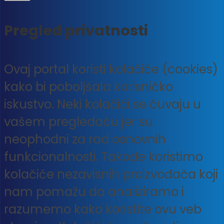
Pregled privatnosti
Ovaj portal koristi kolačiće (cookies)
kako bi poboljšala korisničko
iskustvo. Neki kolačići se čuvaju u
vašem pregledaču jer su
neophodni za rad osnovnih
funkcionalnosti. Takođe koristimo
kolačiće nezavisnih proizvođača koji
nam pomažu da analiziramo i
razumemo kako koristite ovu veb