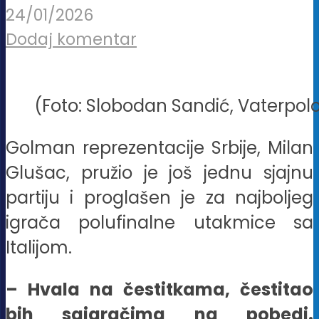
24/01/2026
Dodaj komentar
(Foto: Slobodan Sandić, Vaterpolo
Golman reprezentacije Srbije, Milan
Glušac, pružio je još jednu sjajnu
partiju i proglašen je za najboljeg
igrača polufinalne utakmice sa
Italijom.
– Hvala na čestitkama, čestitao
bih saigračima na pobedi.