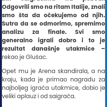
Odgovrili smo na ritam Italije, znali
smo šta da očekujemo od njih.
Sutra da se odmorimo, spremimo
analizu za finale. Svi smo
generalno igrali dobro i to je
rezultat današnje utakmice –
rekao je Glušac.
Opet mu je Arena skandirala, a na
kraju, kada je primao nagradu za
najboljeg igrača utakmice, dobio je
veliki aplauz i od saigrača.