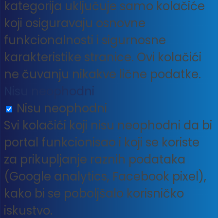
kategorija uključuje samo kolačiće
koji osiguravaju osnovne
funkcionalnosti i sigurnosne
karakteristike stranice. Ovi kolačići
ne čuvanju nikakve lične podatke.
Nisu neophodni
Nisu neophodni
Svi kolačići koji nisu neophodni da bi
portal funkcionisao i koji se koriste
za prikupljanje raznih podataka
(Google analytics, Facebook pixel),
kako bi se poboljšalo korisničko
iskustvo.