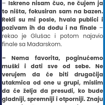
–
Iskreno nisam čuo, ne čujem ja
to ništa, fokusiran sam na bazen.
Rekli su mi posle, hvala publici i
pozivam ih da dođu i na finale
–
rekao je Glušac i potom najavio
finale sa Mađarskom.
– Nema favorita, poginućemo
muški i dati sve od sebe. Ne
verujem da će biti drugačija
utakmica od one u grupi, mislim
da će želja da presudi, ko bude
gladniji, spremniji i otporniji. Znaju