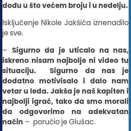
dođu u što većem broju i u nedelju.
Isključenje Nikole Jakšića iznenadilo
je sve.
–
Sigurno da je uticalo na nas,
iskreno nisam najbolje ni video tu
situaciju. Sigurno da nas je
dodatno motivisalo i dalo nam
vetar u leđa. Jakša je naš kapiten i
najbolji igrač, tako da smo morali
da odgovorimo na adekvatan
način
– poručio je Glušac.