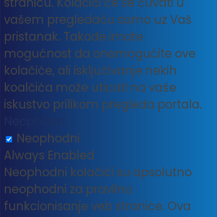
stranicu. Kolačići će se čuvati u
vašem pregledaču samo uz Vaš
pristanak. Takođe imate
mogućnost da onemogućite ove
kolačiće, ali isključivanje nekih
koalčića može uticati na vaše
iskustvo prilikom pregleda portala.
Neophodni
Neophodni
Always Enabled
Neophodni kolačići su apsolutno
neophodni za pravilno
funkcionisanje veb stranice. Ova