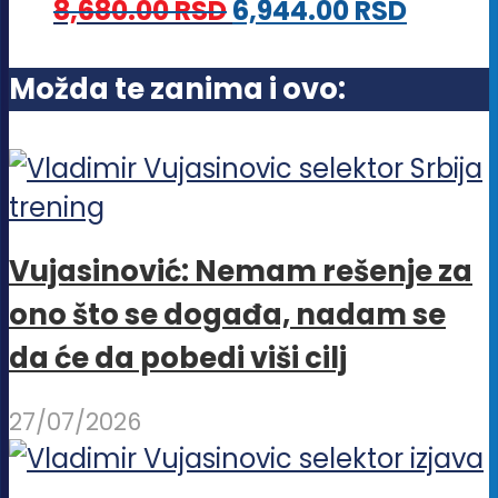
8,680.00
RSD
6,944.00
RSD
mogu
biti
Možda te zanima i ovo:
izabrane
na
stranici
proizvoda.
Vujasinović: Nemam rešenje za
ono što se događa, nadam se
da će da pobedi viši cilj
27/07/2026