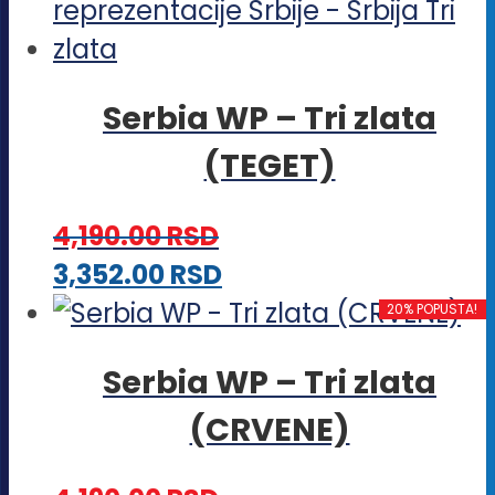
Serbia WP – Tri zlata
(TEGET)
4,190.00
RSD
Ovaj
3,352.00
RSD
proizvod
20% POPUSTA!
ima
Serbia WP – Tri zlata
više
(CRVENE)
varijanti.
Opcije