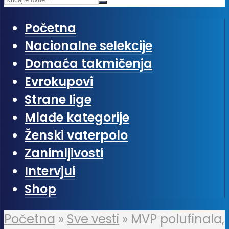
Početna
Nacionalne selekcije
Domaća takmičenja
Evrokupovi
Strane lige
Mlađe kategorije
Ženski vaterpolo
Zanimljivosti
Intervjui
Shop
Početna
»
Sve vesti
»
MVP polufinala,