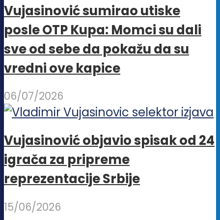
Vujasinović sumirao utiske
posle OTP Kupa: Momci su dali
sve od sebe da pokažu da su
vredni ove kapice
06/07/2026
Vujasinović objavio spisak od 24
igrača za pripreme
reprezentacije Srbije
15/06/2026