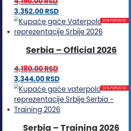
4,190.00
RSD
mogu
Ovaj
3,352.00
RSD
biti
proizvod
20% POPUSTA!
izabrane
ima
na
više
stranici
Serbia – Official 2026
varijanti.
proizvoda.
Opcije
4,180.00
RSD
mogu
Ovaj
3,344.00
RSD
biti
proizvod
20% POPUSTA!
izabrane
ima
na
više
stranici
varijanti.
proizvoda.
Serbia – Training 2026
Opcije