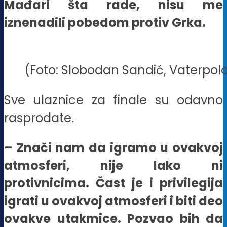
Mađari šta rade, nisu me
iznenadili pobedom protiv Grka.
(Foto: Slobodan Sandić, Vaterpolo
Sve ulaznice za finale su odavno
rasprodate.
– Znači nam da igramo u ovakvoj
atmosferi, nije lako ni
protivnicima. Čast je i privilegija
igrati u ovakvoj atmosferi i biti deo
ovakve utakmice. Pozvao bih da