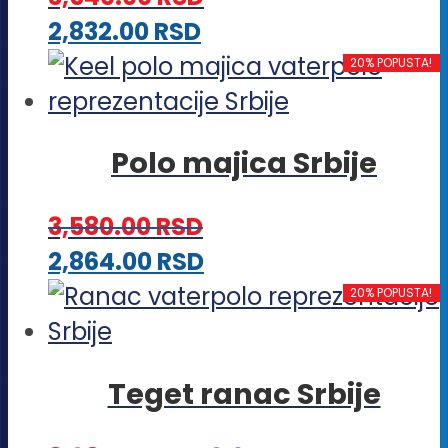
Opcije
proizvoda.
Ovaj
2,832.00
RSD
mogu
proizvod
20% POPUSTA!
biti
ima
izabrane
više
na
Polo majica Srbije
varijanti.
stranici
Opcije
proizvoda.
3,580.00
RSD
mogu
Ovaj
2,864.00
RSD
biti
proizvod
20% POPUSTA!
izabrane
ima
na
više
stranici
Teget ranac Srbije
varijanti.
proizvoda.
Opcije