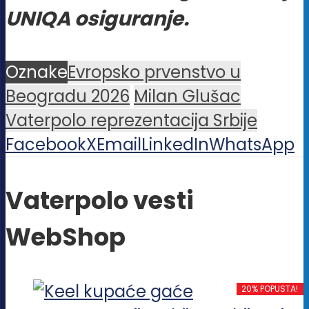
UNIQA osiguranje.
Oznake
Evropsko prvenstvo u
Beogradu 2026
Milan Glušac
Vaterpolo reprezentacija Srbije
Facebook
X
Email
LinkedIn
WhatsApp
Vaterpolo vesti
WebShop
20% POPUSTA!