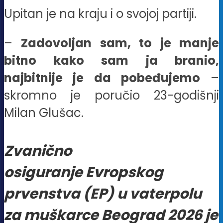
Upitan je na kraju i o svojoj partiji.
–
Zadovoljan sam, to je manje
bitno kako sam ja branio,
najbitnije je da pobeđujemo
–
skromno je poručio 23-godišnji
Milan Glušac.
Zvanično
osiguranje Evropskog
prvenstva (EP) u vaterpolu
za muškarce Beograd 2026 je