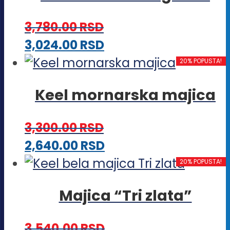
mogu
3,780.00
RSD
biti
Ovaj
3,024.00
RSD
izabrane
proizvod
20% POPUSTA!
na
ima
stranici
Keel mornarska majica
više
proizvoda.
varijanti.
3,300.00
RSD
Opcije
Ovaj
2,640.00
RSD
mogu
proizvod
20% POPUSTA!
biti
ima
izabrane
Majica “Tri zlata”
više
na
varijanti.
stranici
3,540.00
RSD