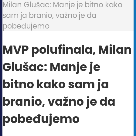
Milan Glušac: Manje je bitno kako
sam ja branio, važno je da
pobeđujemo
MVP polufinala, Milan
Glušac: Manje je
bitno kako sam ja
branio, važno je da
pobeđujemo