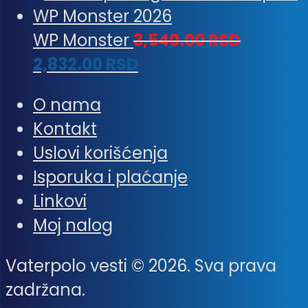
WP Monster
3,540.00
RSD
2,832.00
RSD
O nama
Kontakt
Uslovi korišćenja
Isporuka i plaćanje
Linkovi
Moj nalog
Vaterpolo vesti © 2026. Sva prava
zadržana.