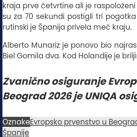
kraja prve četvrtine ali je raspoložen
su za 70 sekundi postigli tri pogotka
rutinski je Španija privela meč kraju.
Alberto Munariz je ponovo bio najraspo
Biel Gomila dva. Kod Holandije je brilji
Zvanično osiguranje Evrop
Beograd 2026 je UNIQA osi
Oznake
Evropsko prvenstvo u Beogra
Španije