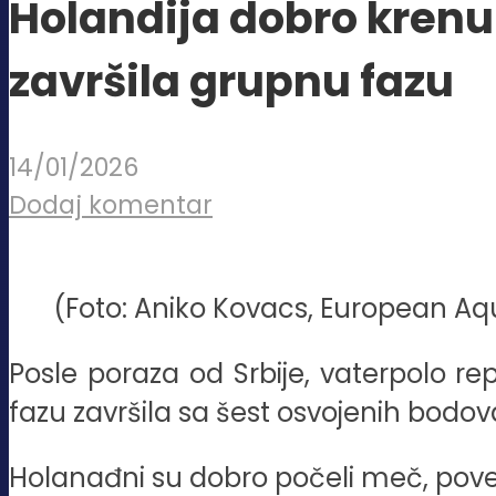
Holandija dobro krenu
završila grupnu fazu
14/01/2026
Dodaj komentar
(Foto: Aniko Kovacs, European Aq
Posle poraza od Srbije, vaterpolo rep
fazu završila sa šest osvojenih bodo
Holanađni su dobro počeli meč, poveli 