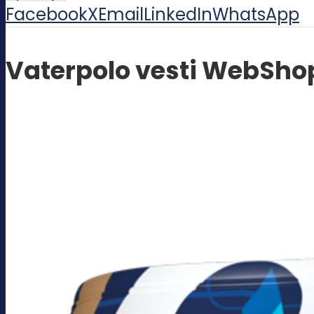
Facebook
X
Email
LinkedIn
WhatsApp
Vaterpolo vesti WebSho