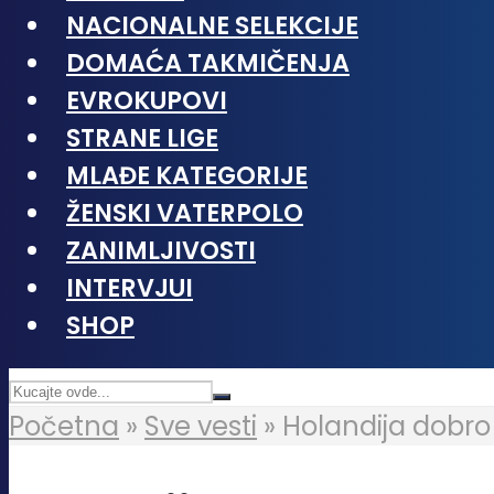
NACIONALNE SELEKCIJE
DOMAĆA TAKMIČENJA
EVROKUPOVI
STRANE LIGE
MLAĐE KATEGORIJE
ŽENSKI VATERPOLO
ZANIMLJIVOSTI
INTERVJUI
SHOP
Početna
»
Sve vesti
»
Holandija dobro