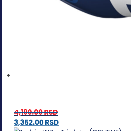
4,190.00
RSD
Ovaj
3,352.00
RSD