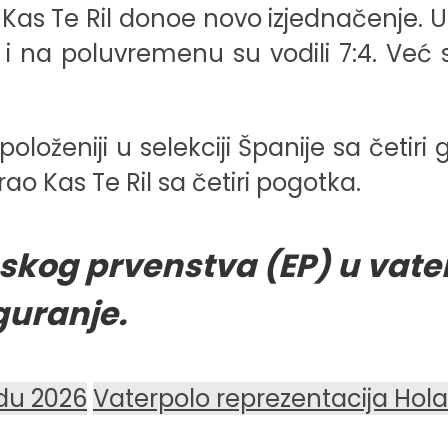
i Kas Te Ril donoe novo izjednačenje. Us
 i na poluvremenu su vodili 7:4. Već s
loženiji u selekciji Španije sa četiri g
rao Kas Te Ril sa četiri pogotka.
skog prvenstva (EP) u vat
guranje.
du 2026
Vaterpolo reprezentacija Hola