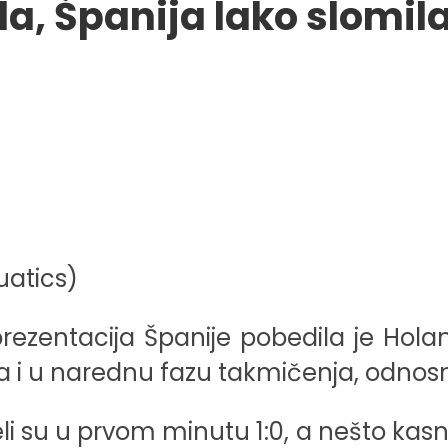
la, Španija lako slomil
uatics)
rezentacija Španije pobedila je Holan
va i u narednu fazu takmičenja, odnosn
su u prvom minutu 1:0, a nešto kasnije