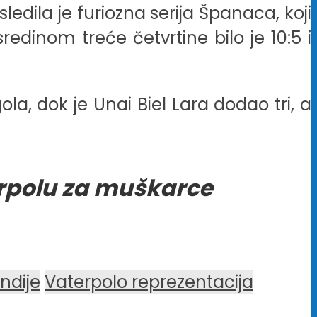
ledila je furiozna serija Španaca, koji
redinom treće četvrtine bilo je 10:5 i
ola, dok je Unai Biel Lara dodao tri, a
erpolu za muškarce
ndije
Vaterpolo reprezentacija