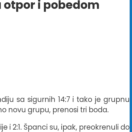
a otpor i pobedom
diju sa sigurnih 14:7 i tako je grupnu
o novu grupu, prenosi tri boda.
 i 2:1. Španci su, ipak, preokrenuli do