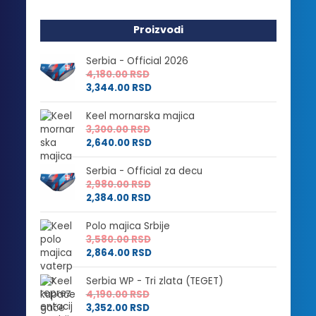
Proizvodi
Serbia - Official 2026
4,180.00
RSD
3,344.00
RSD
Keel mornarska majica
3,300.00
RSD
2,640.00
RSD
Serbia - Official za decu
2,980.00
RSD
2,384.00
RSD
Polo majica Srbije
3,580.00
RSD
2,864.00
RSD
Serbia WP - Tri zlata (TEGET)
4,190.00
RSD
3,352.00
RSD