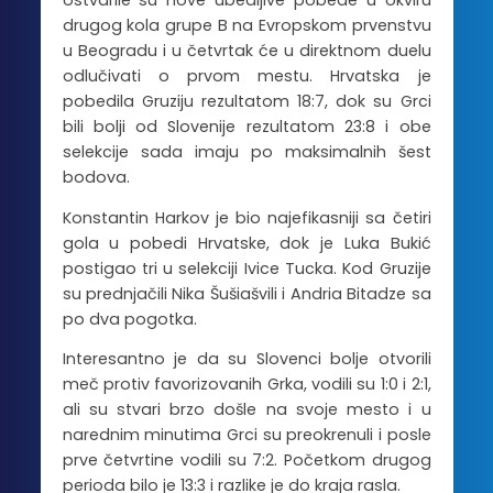
ostvarile su nove ubedljive pobede u okviru
drugog kola grupe B na Evropskom prvenstvu
u Beogradu i u četvrtak će u direktnom duelu
odlučivati o prvom mestu. Hrvatska je
pobedila Gruziju rezultatom 18:7, dok su Grci
bili bolji od Slovenije rezultatom 23:8 i obe
selekcije sada imaju po maksimalnih šest
bodova.
Konstantin Harkov je bio najefikasniji sa četiri
gola u pobedi Hrvatske, dok je Luka Bukić
postigao tri u selekciji Ivice Tucka. Kod Gruzije
su prednjačili Nika Šušiašvili i Andria Bitadze sa
po dva pogotka.
Interesantno je da su Slovenci bolje otvorili
meč protiv favorizovanih Grka, vodili su 1:0 i 2:1,
ali su stvari brzo došle na svoje mesto i u
narednim minutima Grci su preokrenuli i posle
prve četvrtine vodili su 7:2. Početkom drugog
perioda bilo je 13:3 i razlike je do kraja rasla.