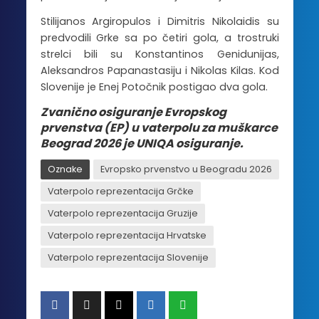
Stilijanos Argiropulos i Dimitris Nikolaidis su
predvodili Grke sa po četiri gola, a trostruki
strelci bili su Konstantinos Genidunijas,
Aleksandros Papanastasiju i Nikolas Kilas. Kod
Slovenije je Enej Potočnik postigao dva gola.
Zvanično osiguranje Evropskog
prvenstva (EP) u vaterpolu za muškarce
Beograd 2026 je UNIQA osiguranje.
Oznake
Evropsko prvenstvo u Beogradu 2026
Vaterpolo reprezentacija Grčke
Vaterpolo reprezentacija Gruzije
Vaterpolo reprezentacija Hrvatske
Vaterpolo reprezentacija Slovenije