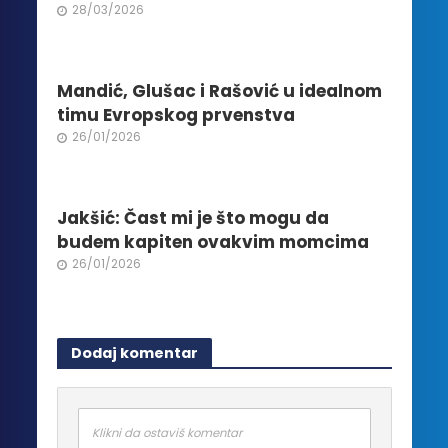
stranici
28/03/2026
proizvoda.
Mandić, Glušac i Rašović u idealnom
timu Evropskog prvenstva
26/01/2026
Jakšić: Čast mi je što mogu da
budem kapiten ovakvim momcima
26/01/2026
Dodaj komentar
Klikni da ostaviš komentar