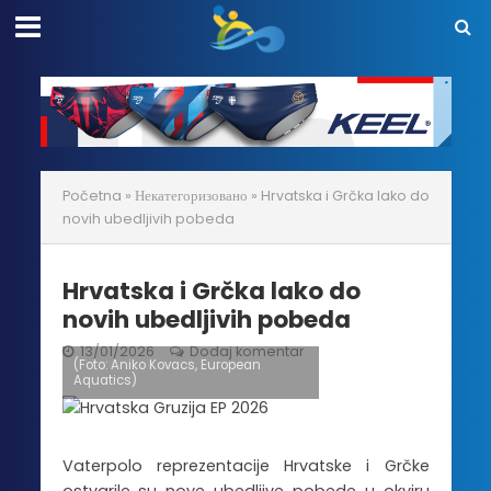
Početna
»
Некатегоризовано
»
Hrvatska i Grčka lako do
novih ubedljivih pobeda
Hrvatska i Grčka lako do
novih ubedljivih pobeda
13/01/2026
Dodaj komentar
(Foto: Aniko Kovacs, European
Aquatics)
Vaterpolo reprezentacije Hrvatske i Grčke