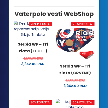
Vaterpolo vesti WebShop
20% POPUSTA!
20% POPUSTA!
Serbia WP – Tri
zlata (TEGET)
4,190.00
RSD
3,352.00
RSD
Serbia WP – Tri
Ovaj
zlata (CRVENE)
proizvod
ima
4,190.00
RSD
više
3,352.00
RSD
Ovaj
varijanti.
proizvod
Opcije
ima
mogu
20% POPUSTA!
20% POPUSTA!
više
biti