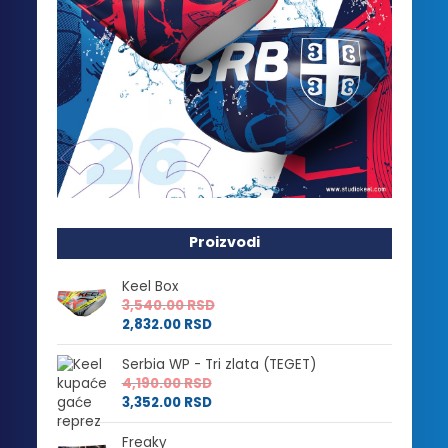
Proizvodi
Keel Box
3,540.00
RSD
2,832.00
RSD
Serbia WP - Tri zlata (TEGET)
4,190.00
RSD
3,352.00
RSD
Freaky