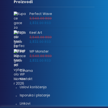
Proizvodi
Perfect Wave
3,540.00
RSD
2,832.00
RSD
Keel Art
3,540.00
RSD
2,832.00
RSD
WP Monster
3,540.00
RSD
2,832.00
RSD
O nama
Kontakt
Uslovi korišćenja
Isporuka i plaćanje
Linkovi