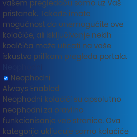
vašem pregledaču samo uz Vaš
pristanak. Takođe imate
mogućnost da onemogućite ove
kolačiće, ali isključivanje nekih
koalčića može uticati na vaše
iskustvo prilikom pregleda portala.
Neophodni
Neophodni
Always Enabled
Neophodni kolačići su apsolutno
neophodni za pravilno
funkcionisanje veb stranice. Ova
kategorija uključuje samo kolačiće