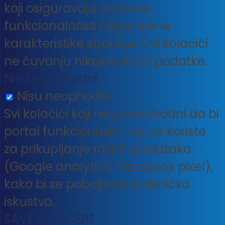
koji osiguravaju osnovne
funkcionalnosti i sigurnosne
karakteristike stranice. Ovi kolačići
ne čuvanju nikakve lične podatke.
Nisu neophodni
Nisu neophodni
Svi kolačići koji nisu neophodni da bi
portal funkcionisao i koji se koriste
za prikupljanje raznih podataka
(Google analytics, Facebook pixel),
kako bi se poboljšalo korisničko
iskustvo.
SAVE & ACCEPT