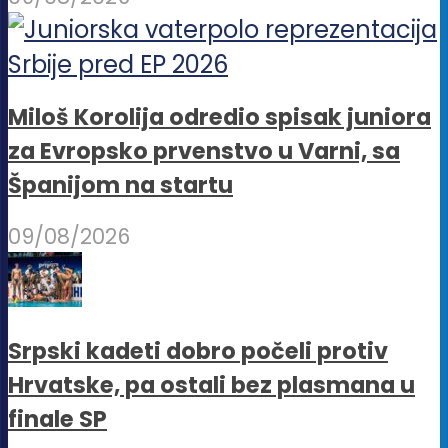
Miloš Korolija odredio spisak juniora
za Evropsko prvenstvo u Varni, sa
Španijom na startu
09/08/2026
Srpski kadeti dobro počeli protiv
Hrvatske, pa ostali bez plasmana u
finale SP