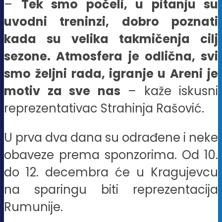
–
Tek smo počeli, u pitanju su
uvodni treninzi, dobro poznati
kada su velika takmičenja cilj
sezone. Atmosfera je odlična, svi
smo željni rada, igranje u Areni je
motiv za sve nas
– kaže iskusni
reprezentativac Strahinja Rašović.
U prva dva dana su odrađene i neke
obaveze prema sponzorima. Od 10.
do 12. decembra će u Kragujevcu
na sparingu biti reprezentacija
Rumunije.