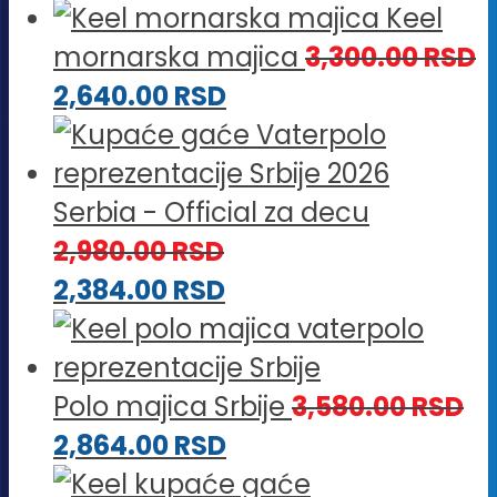
Keel
mornarska majica
3,300.00
RSD
2,640.00
RSD
Serbia - Official za decu
2,980.00
RSD
2,384.00
RSD
Polo majica Srbije
3,580.00
RSD
2,864.00
RSD