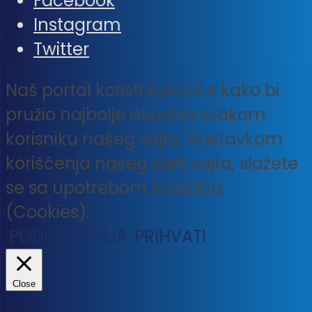
Facebook
Instagram
Twitter
Naš portal koristi kolačiće kako bi
pružio najbolje iskustvo svakom
korisniku našeg sajta. Nastavkom
korišćenja našeg web sajta, slažete
se sa upotrebom kolačića
(Cookies).
PODEŠAVANJA
PRIHVATI
Close