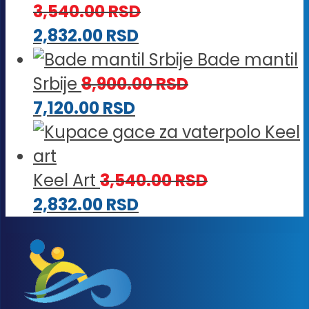
3,540.00
RSD
2,832.00
RSD
Bade mantil
Srbije
8,900.00
RSD
7,120.00
RSD
Keel Art
3,540.00
RSD
2,832.00
RSD