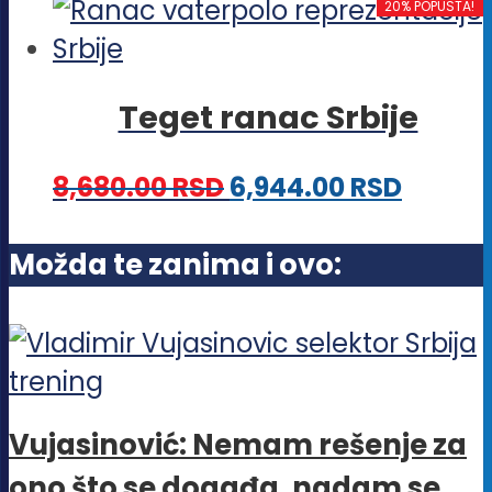
proizvod
20% POPUSTA!
izabrane
ima
na
više
stranici
Teget ranac Srbije
varijanti.
proizvoda.
Opcije
8,680.00
RSD
6,944.00
RSD
mogu
biti
Možda te zanima i ovo:
izabrane
na
stranici
proizvoda.
Vujasinović: Nemam rešenje za
ono što se događa, nadam se