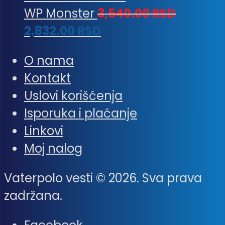
WP Monster
3,540.00
RSD
2,832.00
RSD
O nama
Kontakt
Uslovi korišćenja
Isporuka i plaćanje
Linkovi
Moj nalog
Vaterpolo vesti © 2026. Sva prava
zadržana.