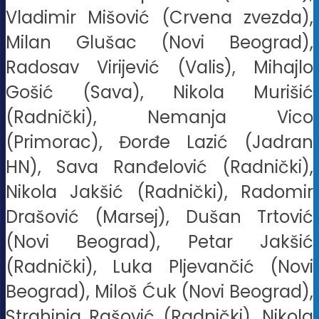
Vladimir Mišović (Crvena zvezda),
Milan Glušac (Novi Beograd),
Radosav Virijević (Valis), Mihajlo
Gošić (Sava), Nikola Murišić
(Radnički), Nemanja Vico
(Primorac), Đorđe Lazić (Jadran
HN), Sava Ranđelović (Radnički),
Nikola Jakšić (Radnički), Radomir
Drašović (Marsej), Dušan Trtović
(Novi Beograd), Petar Jakšić
(Radnički), Luka Pljevančić (Novi
Beograd), Miloš Ćuk (Novi Beograd),
Strahinja Rašović (Radnički), Nikola