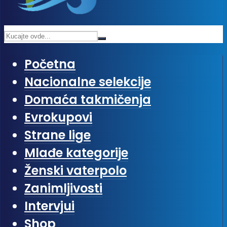
Početna
Nacionalne selekcije
Domaća takmičenja
Evrokupovi
Strane lige
Mlađe kategorije
Ženski vaterpolo
Zanimljivosti
Intervjui
Shop