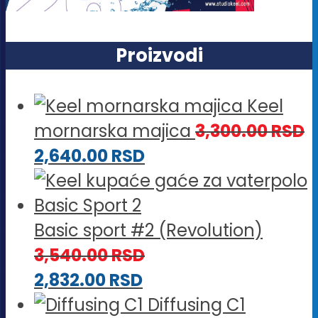
Proizvodi
Keel
mornarska majica
3,300.00
RSD
2,640.00
RSD
Basic sport #2 (Revolution)
3,540.00
RSD
2,832.00
RSD
Diffusing C1