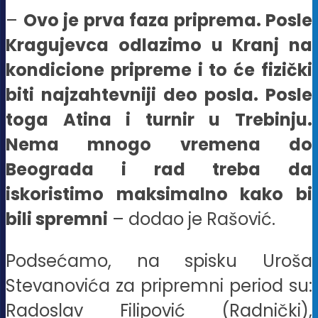
–
Ovo je prva faza priprema. Posle
Kragujevca odlazimo u Kranj na
kondicione pripreme i to će fizički
biti najzahtevniji deo posla. Posle
toga Atina i turnir u Trebinju.
Nema mnogo vremena do
Beograda i rad treba da
iskoristimo maksimalno kako bi
bili spremni
– dodao je Rašović.
Podsećamo, na spisku Uroša
Stevanovića za pripremni period su:
Radoslav Filipović (Radnički),