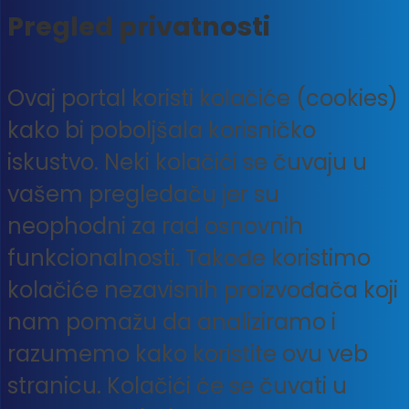
Pregled privatnosti
Ovaj portal koristi kolačiće (cookies)
kako bi poboljšala korisničko
iskustvo. Neki kolačići se čuvaju u
vašem pregledaču jer su
neophodni za rad osnovnih
funkcionalnosti. Takođe koristimo
kolačiće nezavisnih proizvođača koji
nam pomažu da analiziramo i
razumemo kako koristite ovu veb
stranicu. Kolačići će se čuvati u