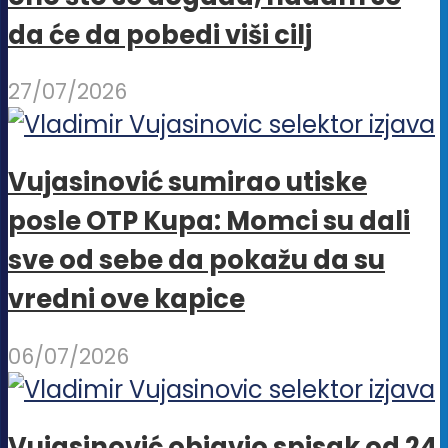
da će da pobedi viši cilj
27/07/2026
Vujasinović sumirao utiske
posle OTP Kupa: Momci su dali
sve od sebe da pokažu da su
vredni ove kapice
06/07/2026
Vujasinović objavio spisak od 24