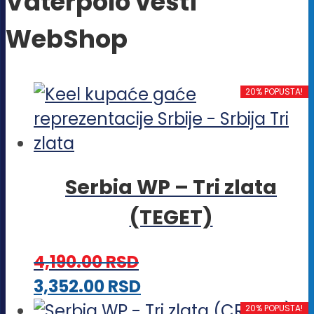
Vaterpolo vesti
WebShop
20% POPUSTA!
Serbia WP – Tri zlata
(TEGET)
4,190.00
RSD
Ovaj
3,352.00
RSD
proizvod
20% POPUSTA!