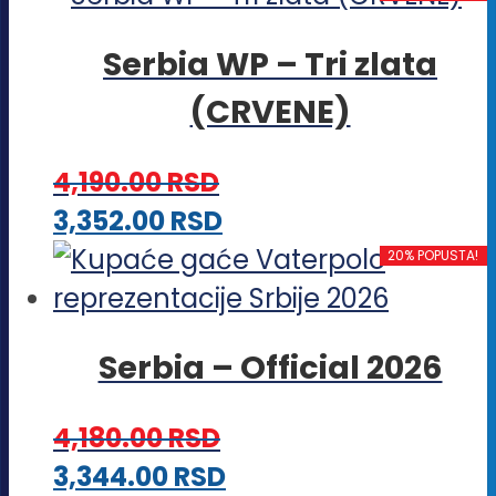
ima
Serbia WP – Tri zlata
više
(CRVENE)
varijanti.
Opcije
4,190.00
RSD
mogu
Ovaj
3,352.00
RSD
biti
proizvod
20% POPUSTA!
izabrane
ima
na
više
stranici
Serbia – Official 2026
varijanti.
proizvoda.
Opcije
4,180.00
RSD
mogu
Ovaj
3,344.00
RSD
biti