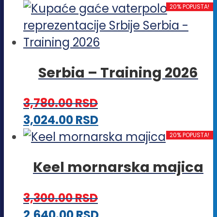
proizvod
20% POPUSTA!
izabrane
ima
na
više
stranici
varijanti.
proizvoda.
Serbia – Training 2026
Opcije
mogu
3,780.00
RSD
biti
Ovaj
3,024.00
RSD
izabrane
proizvod
20% POPUSTA!
na
ima
stranici
Keel mornarska majica
više
proizvoda.
varijanti.
3,300.00
RSD
Opcije
Ovaj
2,640.00
RSD