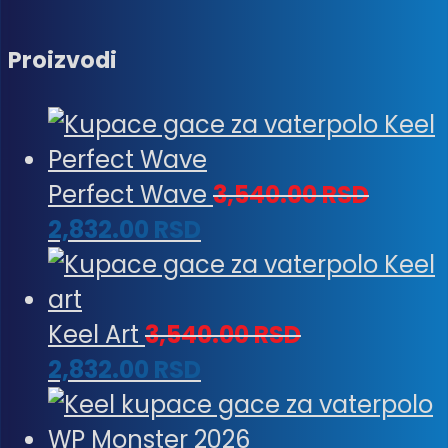
Proizvodi
Perfect Wave
3,540.00
RSD
2,832.00
RSD
Keel Art
3,540.00
RSD
2,832.00
RSD