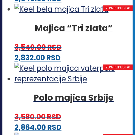
mogu
proizvod
20% POPUSTA!
biti
ima
izabrane
Majica “Tri zlata”
više
na
varijanti.
stranici
3,540.00
RSD
Opcije
proizvoda.
Ovaj
2,832.00
RSD
mogu
proizvod
20% POPUSTA!
biti
ima
izabrane
više
na
Polo majica Srbije
varijanti.
stranici
Opcije
proizvoda.
3,580.00
RSD
mogu
Ovaj
2,864.00
RSD
biti