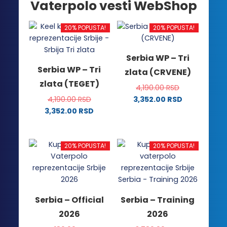
Vaterpolo vesti WebShop
20% POPUSTA!
20% POPUSTA!
Serbia WP – Tri
Serbia WP – Tri
zlata (CRVENE)
zlata (TEGET)
4,190.00
RSD
4,190.00
RSD
3,352.00
RSD
Ovaj
3,352.00
RSD
Ovaj
proizvod
proizvod
ima
ima
više
20% POPUSTA!
20% POPUSTA!
više
varijanti.
varijanti.
Opcije
Opcije
mogu
mogu
biti
Serbia – Official
Serbia – Training
biti
izabrane
2026
2026
izabrane
na