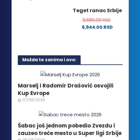
stranici
Ovaj
na
Teget ranac Srbije
proizvoda.
proizvod
stranici
ima
8,680.00
RSD
proizvoda.
više
6,944.00
RSD
varijanti.
Opcije
mogu
biti
Možda te zanima i ovo:
izabrane
na
stranici
proizvoda.
Marselj i Radomir Drašović osvojili
Kup Evrope
07/06/2026
Šabac još jednom pobedio Zvezdu i
zauzeo treće mesto u Super ligi Srbije