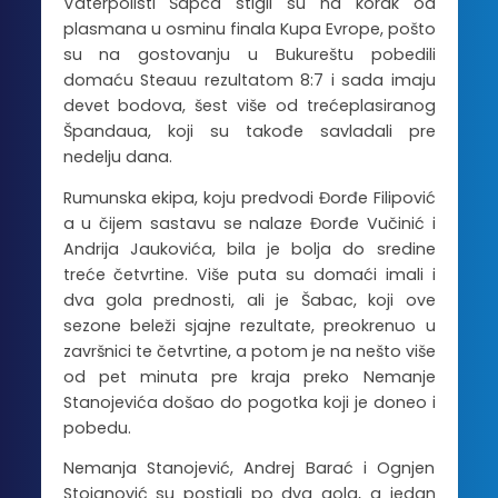
Vaterpolisti Šapca stigli su na korak od
plasmana u osminu finala Kupa Evrope, pošto
su na gostovanju u Bukureštu pobedili
domaću Steauu rezultatom 8:7 i sada imaju
devet bodova, šest više od trećeplasiranog
Špandaua, koji su takođe savladali pre
nedelju dana.
Rumunska ekipa, koju predvodi Đorđe Filipović
a u čijem sastavu se nalaze Đorđe Vučinić i
Andrija Jaukovića, bila je bolja do sredine
treće četvrtine. Više puta su domaći imali i
dva gola prednosti, ali je Šabac, koji ove
sezone beleži sjajne rezultate, preokrenuo u
završnici te četvrtine, a potom je na nešto više
od pet minuta pre kraja preko Nemanje
Stanojevića došao do pogotka koji je doneo i
pobedu.
Nemanja Stanojević, Andrej Barać i Ognjen
Stojanović su postigli po dva gola, a jedan