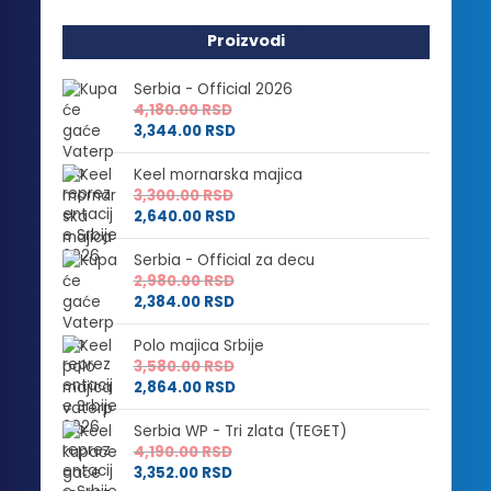
Proizvodi
Serbia - Official 2026
4,180.00
RSD
3,344.00
RSD
Keel mornarska majica
3,300.00
RSD
2,640.00
RSD
Serbia - Official za decu
2,980.00
RSD
2,384.00
RSD
Polo majica Srbije
3,580.00
RSD
2,864.00
RSD
Serbia WP - Tri zlata (TEGET)
4,190.00
RSD
3,352.00
RSD