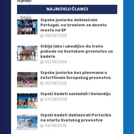
NAJNOVIJI ČLANCI
Srpske juniorke deklasirale
Portugal, sa Izraelom za deveto
mesto na EP
06/08/2026
Srbija lako i ubedljivo do treće
pobede na Svetskom prvenstvu za
kadete
05/08/2026
Srpske juniorke bez plasmana u
četvrtfinale Evropskog prvenstva
05/08/2026
Srpski kadeti savladali i Holandiju
04/08/2026
Srpski kadeti deklasirali Portoriko
na startu Svetskog prvenstva
03/08/2026