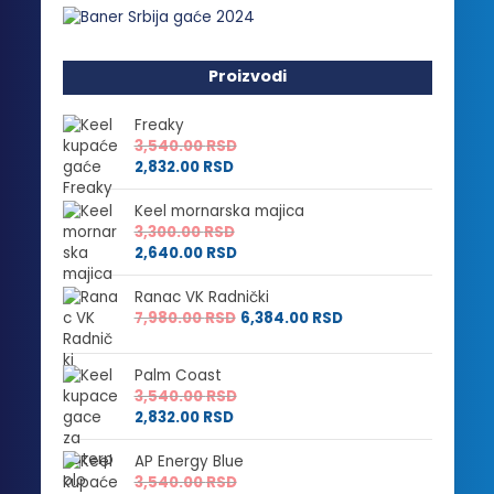
Proizvodi
Freaky
3,540.00
RSD
2,832.00
RSD
Keel mornarska majica
3,300.00
RSD
2,640.00
RSD
Ranac VK Radnički
7,980.00
RSD
6,384.00
RSD
Palm Coast
3,540.00
RSD
2,832.00
RSD
AP Energy Blue
3,540.00
RSD