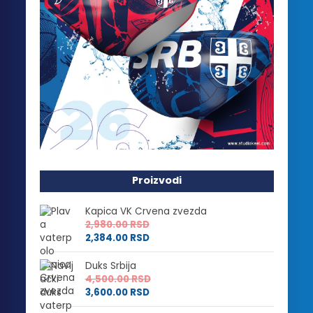
Proizvodi
Kapica VK Crvena zvezda
2,980.00
RSD
2,384.00
RSD
Duks Srbija
4,500.00
RSD
3,600.00
RSD