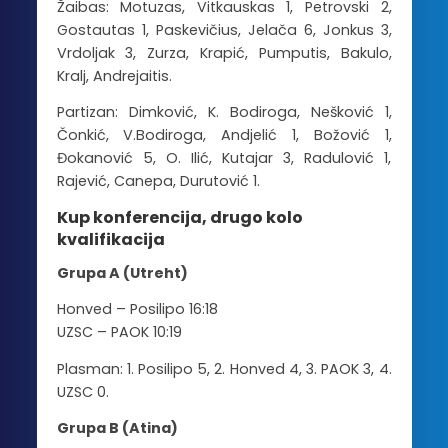
Žaibas: Motuzas, Vitkauskas 1, Petrovski 2,
Gostautas 1, Paskevičius, Jelača 6, Jonkus 3,
Vrdoljak 3, Zurza, Krapić, Pumputis, Bakulo,
Kralj, Andrejaitis.
Partizan: Dimković, K. Bodiroga, Nešković 1,
Čonkić, V.Bodiroga, Andjelić 1, Božović 1,
Đokanović 5, O. Ilić, Kutajar 3, Radulović 1,
Rajević, Canepa, Durutović 1.
Kup konferencija, drugo kolo
kvalifikacija
Grupa A (
Utreht
)
Honved
–
Posilipo
16:18
UZSC – PAOK 10:19
Plasman: 1.
Posilipo
5, 2.
Honved
4, 3. PAOK 3, 4.
UZSC 0.
Grupa B (Atina)