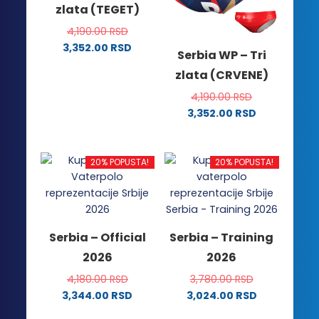
zlata (TEGET)
4,190.00
RSD
3,352.00
RSD
Serbia WP – Tri
Ovaj
zlata (CRVENE)
proizvod
ima
4,190.00
RSD
više
3,352.00
RSD
Ovaj
varijanti.
proizvod
Opcije
ima
mogu
20% POPUSTA!
20% POPUSTA!
više
biti
varijanti.
izabrane
Opcije
na
mogu
stranici
Serbia – Official
Serbia – Training
biti
proizvoda.
2026
2026
izabrane
na
4,180.00
RSD
3,780.00
RSD
stranici
3,344.00
RSD
3,024.00
RSD
proizvoda.
Ovaj
Ovaj