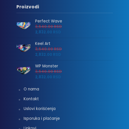
Proizvodi
Perfect Wave
3,540.00
RSD
2,832.00
RSD
Keel Art
3,540.00
RSD
2,832.00
RSD
WP Monster
3,540.00
RSD
2,832.00
RSD
O nama
Kontakt
Uslovi korišćenja
Isporuka i plaćanje
Linkovi