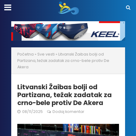
Početna
»
Sve vesti
»
Litvanski Žaibas bolji od
Partizana, težak zadatak za crno-bele protiv De
Akera
Litvanski Žaibas bolji od
Partizana, težak zadatak za
crno-bele protiv De Akera
08/11/2025
Dodaj komentar