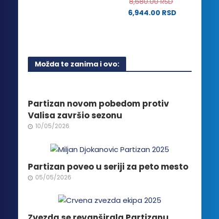
ima
8,680.00
RSD
proizvoda.
više
6,944.00
RSD
varijanti.
Opcije
mogu
biti
Možda te zanima i ovo:
izabrane
na
stranici
proizvoda.
Partizan novom pobedom protiv
Valisa završio sezonu
10/05/2026
Partizan poveo u seriji za peto mesto
05/05/2026
Zvezda se revanširala Partizanu,