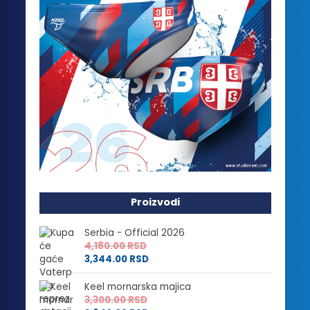
Proizvodi
Serbia - Official 2026
4,180.00
RSD
3,344.00
RSD
Keel mornarska majica
3,300.00
RSD