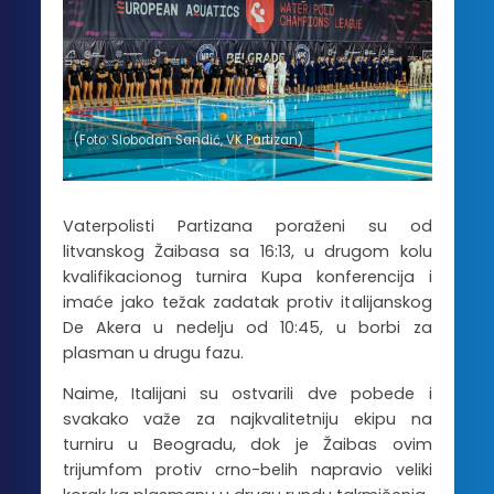
(Foto: Slobodan Sandić, VK Partizan)
Vaterpolisti Partizana poraženi su od
litvanskog Žaibasa sa 16:13, u drugom kolu
kvalifikacionog turnira Kupa konferencija i
imaće jako težak zadatak protiv italijanskog
De Akera u nedelju od 10:45, u borbi za
plasman u drugu fazu.
Naime, Italijani su ostvarili dve pobede i
svakako važe za najkvalitetniju ekipu na
turniru u Beogradu, dok je Žaibas ovim
trijumfom protiv crno-belih napravio veliki