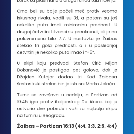
korak ka plasmanu u drugu rundu takmičenja.
Crno-beli su bolje počeli meč protiv veoma
iskusnog rivala, vodili su 3:1, a potom su još
nekoliko puta imali minimalnu prednost. U
drugoj četvrtini Litvanci su preokrenuli, ali je na
poluvremenu bilo 7:7. U nastavku je Žaibas
stekao tri gola prednosti, a i u poslednjoj
četvrtini je nekoliko puta imao i “+5”.
U ekipi koju predvodi Stefan Ćirić Miljan
Đokanović je postigao pet golova, dok je
Džajden Kutajar dodao tri. Kod Žaibasa
šestostruki strelac bio je iskusni Marko Jelača.
Turnir se završava u nedelju, a Partizan od
10:45 igra protiv italijanskog De Akera, koji je
ostvario dve pobede i važi za najbolju ekipu
na turniru u Beogradu.
Žaibas – Partizan 16:13 (4:4, 3:3, 2:5, 4:4)