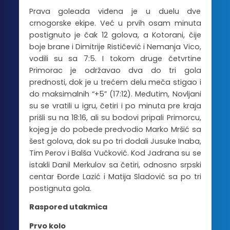
Prava goleada viđena je u duelu dve
crnogorske ekipe. Već u prvih osam minuta
postignuto je čak 12 golova, a Kotorani, čije
boje brane i Dimitrije Rističević i Nemanja Vico,
vodili su sa 7:5. I tokom druge četvrtine
Primorac je održavao dva do tri gola
prednosti, dok je u trećem delu meča stigao i
do maksimalnih “+5” (17:12). Međutim, Novljani
su se vratili u igru, četiri i po minuta pre kraja
prišli su na 18:16, ali su bodovi pripali Primorcu,
kojeg je do pobede predvodio Marko Mršić sa
šest golova, dok su po tri dodali Jusuke Inaba,
Tim Perov i Balša Vučković. Kod Jadrana su se
istakli Danil Merkulov sa četiri, odnosno srpski
centar Đorđe Lazić i Matija Sladović sa po tri
postignuta gola.
Raspored utakmica
Prvo kolo