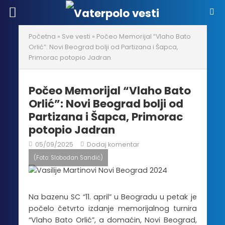
Početna
»
Sve vesti
»
Počeo Memorijal “Vlaho Bato
Orlić”: Novi Beograd bolji od Partizana i Šapca,
Primorac potopio Jadran
Počeo Memorijal “Vlaho Bato
Orlić”: Novi Beograd bolji od
Partizana i Šapca, Primorac
potopio Jadran
05/09/2025
Dodaj komentar
(Foto: Slobodan Sandić)
Na bazenu SC “11. april” u Beogradu u petak je
počelo četvrto izdanje memorijalnog turnira
“Vlaho Bato Orlić”, a domaćin, Novi Beograd,