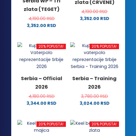
Serbia WP – Tri
zlata (CRVENE)
zlata (TEGET)
4,190.00
RSD
4,190.00
RSD
3,352.00
RSD
Ovaj
3,352.00
RSD
Ovaj
proizvod
proizvod
ima
ima
više
20% POPUSTA!
20% POPUSTA!
više
varijanti.
varijanti.
Opcije
Opcije
mogu
mogu
biti
Serbia – Official
Serbia – Training
biti
izabrane
2026
2026
izabrane
na
na
stranici
4,180.00
RSD
3,780.00
RSD
stranici
proizvoda.
3,344.00
RSD
3,024.00
RSD
proizvoda.
Ovaj
Ovaj
proizvod
proizvod
ima
ima
20% POPUSTA!
20% POPUSTA!
više
više