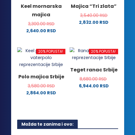
varijanti.
varijanti.
Keel mornarska
Majica “Tri zlata”
Opcije
Opcije
majica
3,540.00
RSD
mogu
mogu
2,832.00
RSD
biti
biti
3,300.00
RSD
Ovaj
izabrane
izabrane
2,640.00
RSD
proizvod
na
na
Ovaj
ima
stranici
stranici
proizvod
više
proizvoda.
proizvoda.
ima
20% POPUSTA!
20% POPUSTA!
varijanti.
više
Opcije
varijanti.
Teget ranac Srbije
mogu
Opcije
Polo majica Srbije
biti
8,680.00
RSD
mogu
izabrane
3,580.00
RSD
6,944.00
RSD
biti
na
2,864.00
RSD
izabrane
stranici
Ovaj
na
proizvoda.
proizvod
stranici
ima
proizvoda.
više
Možda te zanima i ovo:
varijanti.
Opcije