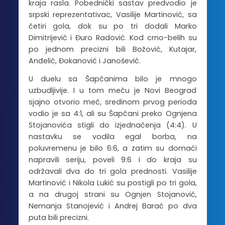
kraja rasla. Pobednički sastav predvodio je
srpski reprezentativac, Vasilije Martinović, sa
četiri gola, dok su po tri dodali Marko
Dimitrijević i Đuro Radović. Kod crno-belih su
po jednom precizni bili Božović, Kutajar,
Anđelić, Đokanović i Janošević.
U duelu sa Šapčanima bilo je mnogo
uzbudljivije. I u tom meču je Novi Beograd
sjajno otvorio meč, sredinom prvog perioda
vodio je sa 4:1, ali su Šapčani preko Ognjena
Stojanovića stigli do izjednačenja (4:4). U
nastavku se vodila egal borba, na
poluvremenu je bilo 6:6, a zatim su domaći
napravili seriju, poveli 9:6 i do kraja su
održavali dva do tri gola prednosti. Vasilije
Martinović i Nikola Lukić su postigli po tri gola,
a na drugoj strani su Ognjen Stojanović,
Nemanja Stanojević i Andrej Barać po dva
puta bili precizni.