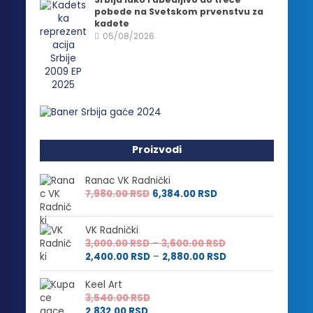
pobede na Svetskom prvenstvu za
kadete
05/08/2026
Proizvodi
Ranac VK Radnički
7,980.00
RSD
6,384.00
RSD
VK Radnički
Raspon
3,000.00
RSD
–
3,600.00
RSD
cena:
Raspon
2,400.00
RSD
–
2,880.00
RSD
od
cena:
3,000.00 RSD
od
Keel Art
do
2,400.00 RSD
3,540.00
RSD
3,600.00 RSD
do
2,832.00
RSD