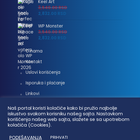
Keel Art
3,540.00
RSD
2,832.00
RSD
WP Monster
3,540.00
RSD
2,832.00
RSD
O nama
Kontakt
Uslovi korišćenja
Isporuka i plaćanje
Linkovi
Moj nalog
Naš portal koristi kolačiće kako bi pružio najbolje
iskustvo svakom korisniku našeg sajta. Nastavkom
korišćenja našeg web sajta, slažete se sa upotrebom
kolačića (Cookies).
Vaterpolo vesti © 2026. Sva prava zadržana.
PODEŠAVANJA
PRIHVATI