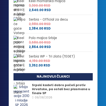
Keel mornarska majica
3,300.00
RSD
2,640.00
RSD
Serbia - Official za decu
2,980.00
RSD
2,384.00
RSD
Polo majica Srbije
3,580.00
RSD
2,864.00
RSD
Serbia WP - Tri zlata (TEGET)
4,190.00
RSD
3,352.00
RSD
NAJNOVIJI ČLANCI
Srpski kadeti dobro počeli protiv
Hrvatske, pa ostali bez plasmana u
finale SP
09/08/2026