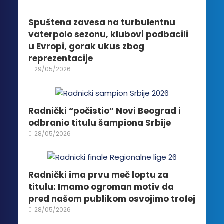
mogu
biti
Spuštena zavesa na turbulentnu
izabrane
vaterpolo sezonu, klubovi podbacili
na
u Evropi, gorak ukus zbog
stranici
reprezentacije
proizvoda.
29/05/2026
Radnički “počistio” Novi Beograd i
odbranio titulu šampiona Srbije
28/05/2026
Radnički ima prvu meč loptu za
titulu: Imamo ogroman motiv da
pred našom publikom osvojimo trofej
28/05/2026