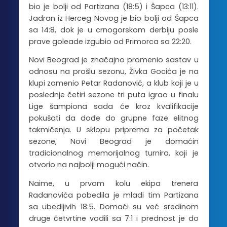
bio je bolji od Partizana (18:5) i Šapca (13:11).
Jadran iz Herceg Novog je bio bolji od Šapca
sa 14:8, dok je u crnogorskom derbiju posle
prave goleade izgubio od Primorca sa 22:20.
Novi Beograd je značajno promenio sastav u
odnosu na prošlu sezonu, Živka Gocića je na
klupi zamenio Petar Radanović, a klub koji je u
poslednje četiri sezone tri puta igrao u finalu
Lige šampiona sada će kroz kvalifikacije
pokušati da dođe do grupne faze elitnog
takmičenja. U sklopu priprema za početak
sezone, Novi Beograd je domaćin
tradicionalnog memorijalnog turnira, koji je
otvorio na najbolji mogući način.
Naime, u prvom kolu ekipa trenera
Radanovića pobedila je mladi tim Partizana
sa ubedljivih 18:5. Domaći su već sredinom
druge četvrtine vodili sa 7:1 i prednost je do