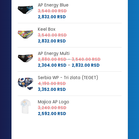
AP Energy Blue
3,540.00
RSD
2,832.00
RSD
Keel Box
3,540.00
RSD
2,832.00
RSD
AP Energy Multi
Raspon
2,880.00
RSD
–
3,540.00
RSD
Raspon
cena:
2,304.00
RSD
–
2,832.00
RSD
cena:
od
od
2,880.00 RSD
Serbia WP - Tri zlata (TEGET)
2,304.00 RSD
do
4,190.00
RSD
do
3,540.00 RSD
3,352.00
RSD
2,832.00 RSD
Majica AP Logo
3,240.00
RSD
2,592.00
RSD