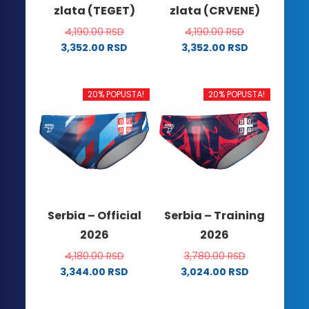
zlata (TEGET)
zlata (CRVENE)
4,190.00
RSD
4,190.00
RSD
3,352.00
RSD
3,352.00
RSD
Ovaj
Ovaj
proizvod
proizvod
ima
ima
20% POPUSTA!
20% POPUSTA!
više
više
varijanti.
varijanti.
Opcije
Opcije
mogu
mogu
biti
biti
izabrane
izabrane
na
na
Serbia – Official
Serbia – Training
stranici
stranici
2026
2026
proizvoda.
proizvoda.
4,180.00
RSD
3,780.00
RSD
3,344.00
RSD
3,024.00
RSD
Ovaj
Ovaj
proizvod
proizvod