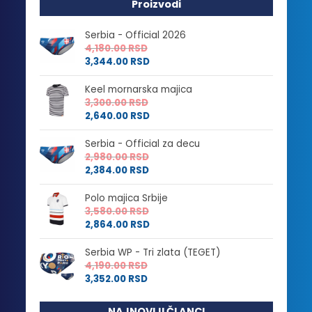
Proizvodi
Serbia - Official 2026
4,180.00
RSD
3,344.00
RSD
Keel mornarska majica
3,300.00
RSD
2,640.00
RSD
Serbia - Official za decu
2,980.00
RSD
2,384.00
RSD
Polo majica Srbije
3,580.00
RSD
2,864.00
RSD
Serbia WP - Tri zlata (TEGET)
4,190.00
RSD
3,352.00
RSD
NAJNOVIJI ČLANCI