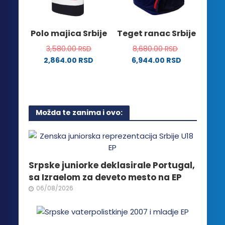
izabrane
biti
na
izabrane
stranici
na
Polo majica Srbije
Teget ranac Srbije
proizvoda.
stranici
3,580.00
RSD
8,680.00
RSD
proizvoda.
2,864.00
RSD
6,944.00
RSD
Ovaj
proizvod
ima
više
Možda te zanima i ovo:
varijanti.
Opcije
mogu
biti
izabrane
Srpske juniorke deklasirale Portugal,
na
sa Izraelom za deveto mesto na EP
stranici
06/08/2026
proizvoda.