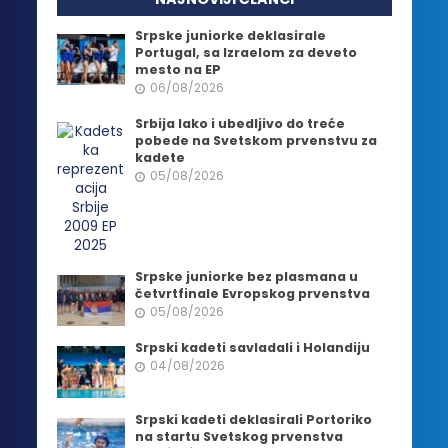
Srpske juniorke deklasirale
Portugal, sa Izraelom za deveto
mesto na EP
06/08/2026
Srbija lako i ubedljivo do treće
pobede na Svetskom prvenstvu za
kadete
05/08/2026
Srpske juniorke bez plasmana u
četvrtfinale Evropskog prvenstva
05/08/2026
Srpski kadeti savladali i Holandiju
04/08/2026
Srpski kadeti deklasirali Portoriko
na startu Svetskog prvenstva