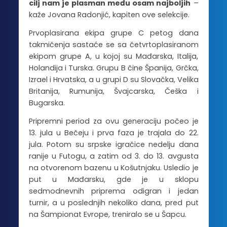
cilj nam je plasman među osam najboljih
–
kaže Jovana Radonjić, kapiten ove selekcije.
Prvoplasirana ekipa grupe C petog dana
takmičenja sastaće se sa četvrtoplasiranom
ekipom grupe A, u kojoj su Mađarska, Italija,
Holandija i Turska. Grupu B čine Španija, Grčka,
Izrael i Hrvatska, a u grupi D su Slovačka, Velika
Britanija, Rumunija, Švajcarska, Češka i
Bugarska.
Pripremni period za ovu generaciju počeo je
13. jula u Bečeju i prva faza je trajala do 22.
jula. Potom su srpske igračice nedelju dana
ranije u Futogu, a zatim od 3. do 13. avgusta
na otvorenom bazenu u Košutnjaku. Usledio je
put u Mađarsku, gde je u sklopu
sedmodnevnih priprema odigran i jedan
turnir, a u poslednjih nekoliko dana, pred put
na Šampionat Evrope, treniralo se u Šapcu.