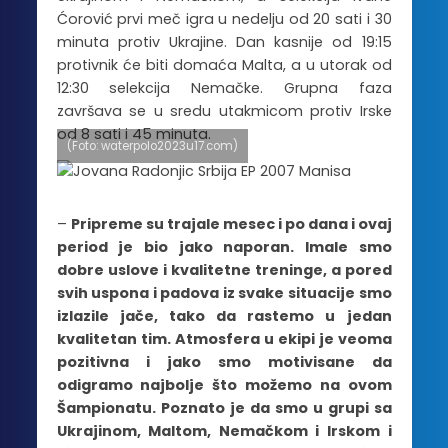
Ćorović prvi meč igra u nedelju od 20 sati i 30
minuta protiv Ukrajine. Dan kasnije od 19:15
protivnik će biti domaća Malta, a u utorak od
12:30 selekcija Nemačke. Grupna faza
završava se u sredu utakmicom protiv Irske
od 8 sati i 45 minuta.
(Foto: waterpolo2023u17.com)
–
Pripreme su trajale mesec i po dana i ovaj
period je bio jako naporan. Imale smo
dobre uslove i kvalitetne treninge, a pored
svih uspona i padova iz svake situacije smo
izlazile jače, tako da rastemo u jedan
kvalitetan tim. Atmosfera u ekipi je veoma
pozitivna i jako smo motivisane da
odigramo najbolje što možemo na ovom
Šampionatu. Poznato je da smo u grupi sa
Ukrajinom, Maltom, Nemačkom i Irskom i