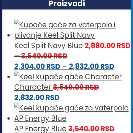
Proizvodi
Keel Split Navy Blue
2,880.00
RSD
Raspon
–
3,540.00
RSD
cena:
Rasp
2,304.00
RSD
–
2,832.00
RSD
od
cena
2,880.00 RSD
od
Character
3,540.00
RSD
do
2,304
2,832.00
RSD
3,540.00 RSD
do
2,832
AP Energy Blue
3,540.00
RSD