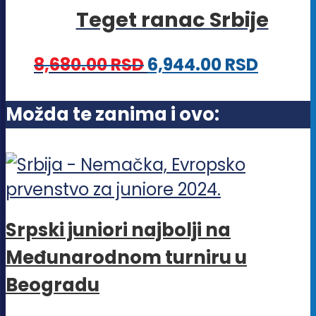
stranici
Teget ranac Srbije
varijanti.
proizvoda.
Opcije
8,680.00
RSD
6,944.00
RSD
mogu
biti
Možda te zanima i ovo:
izabrane
na
stranici
proizvoda.
Srpski juniori najbolji na
Međunarodnom turniru u
Beogradu