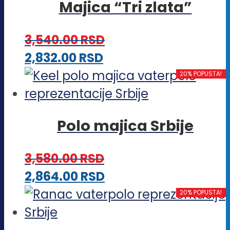
Majica “Tri zlata”
više
na
varijanti.
stranici
3,540.00
RSD
Opcije
proizvoda.
Ovaj
2,832.00
RSD
mogu
proizvod
20% POPUSTA!
biti
ima
izabrane
više
na
Polo majica Srbije
varijanti.
stranici
Opcije
proizvoda.
3,580.00
RSD
mogu
Ovaj
2,864.00
RSD
biti
proizvod
20% POPUSTA!
izabrane
ima
na
više