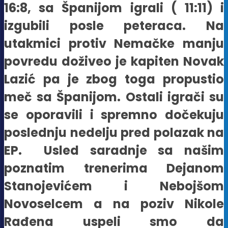
16:8, sa Španijom igrali ( 11:11) i
izgubili posle peteraca. Na
utakmici protiv Nemačke manju
povredu doživeo je kapiten Novak
Lazić pa je zbog toga propustio
meč sa Španijom. Ostali igrači su
se oporavili i spremno dočekuju
poslednju nedelju pred polazak na
EP. Usled saradnje sa našim
poznatim trenerima Dejanom
Stanojevićem i Nebojšom
Novoselcem a na poziv Nikole
Rađena uspeli smo da