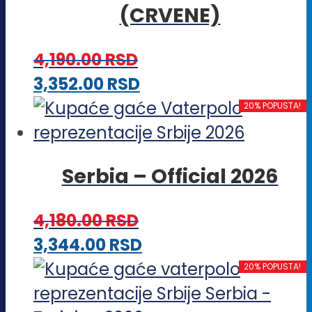
(CRVENE)
varijanti.
Opcije
4,190.00
RSD
mogu
Ovaj
3,352.00
RSD
biti
proizvod
20% POPUSTA!
izabrane
ima
na
više
stranici
Serbia – Official 2026
varijanti.
proizvoda.
Opcije
4,180.00
RSD
mogu
Ovaj
3,344.00
RSD
biti
proizvod
20% POPUSTA!
izabrane
ima
na