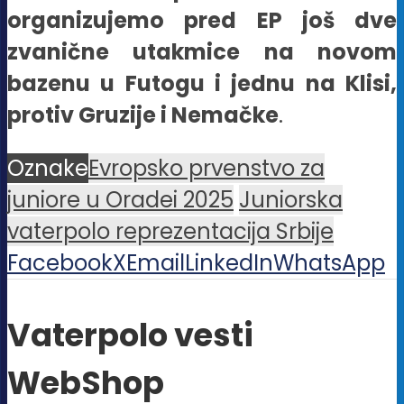
organizujemo pred EP još dve
zvanične utakmice na novom
bazenu u Futogu i jednu na Klisi,
protiv Gruzije i Nemačke
.
Oznake
Evropsko prvenstvo za
juniore u Oradei 2025
Juniorska
vaterpolo reprezentacija Srbije
Facebook
X
Email
LinkedIn
WhatsApp
Vaterpolo vesti
WebShop