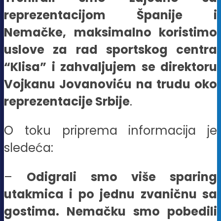
reprezentacijom Španije i
Nemačke, maksimalno koristimo
uslove za rad sportskog centra
“Klisa” i zahvaljujem se direktoru
Vojkanu Jovanoviću na trudu oko
reprezentacije Srbije
.
O toku priprema informacija je
sledeća:
–
Odigrali smo više sparing
utakmica i po jednu zvaničnu sa
gostima. Nemačku smo pobedili