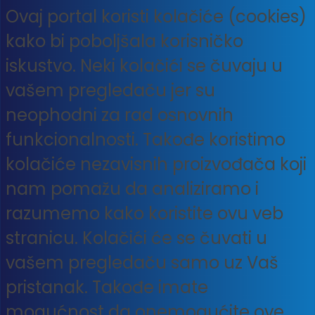
Ovaj portal koristi kolačiće (cookies)
kako bi poboljšala korisničko
iskustvo. Neki kolačići se čuvaju u
vašem pregledaču jer su
neophodni za rad osnovnih
funkcionalnosti. Takođe koristimo
kolačiće nezavisnih proizvođača koji
nam pomažu da analiziramo i
razumemo kako koristite ovu veb
stranicu. Kolačići će se čuvati u
vašem pregledaču samo uz Vaš
pristanak. Takođe imate
mogućnost da onemogućite ove