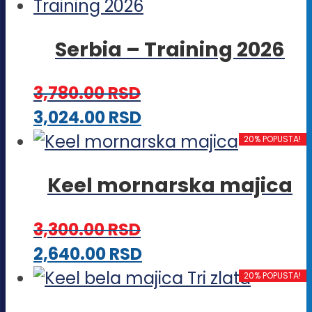
više
stranici
varijanti.
proizvoda.
Serbia – Training 2026
Opcije
mogu
3,780.00
RSD
biti
Ovaj
3,024.00
RSD
izabrane
proizvod
20% POPUSTA!
na
ima
stranici
Keel mornarska majica
više
proizvoda.
varijanti.
3,300.00
RSD
Opcije
Ovaj
2,640.00
RSD
mogu
proizvod
20% POPUSTA!
biti
ima
izabrane