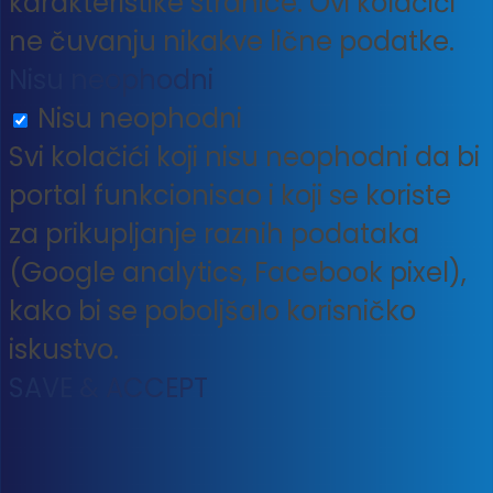
karakteristike stranice. Ovi kolačići
ne čuvanju nikakve lične podatke.
Nisu neophodni
Nisu neophodni
Svi kolačići koji nisu neophodni da bi
portal funkcionisao i koji se koriste
za prikupljanje raznih podataka
(Google analytics, Facebook pixel),
kako bi se poboljšalo korisničko
iskustvo.
SAVE & ACCEPT