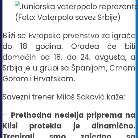
(Foto: Vaterpolo savez Srbije)
Bliži se Evropsko prvenstvo za igrače
do 18 godina. Oradea će biti
domaćin od 18. do 24. avgusta, a
Srbija je u grupi sa Španijom, Crnom
Gorom i Hrvatskom.
Savezni trener Miloš Saković kaže:
–
Prethodna nedelja priprema na
Klisi protekla je dinamično.
Trenirali smo zajedno sa