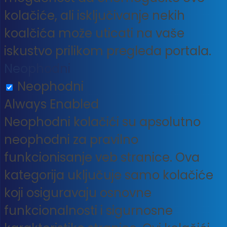
kolačiće, ali isključivanje nekih
koalčića može uticati na vaše
iskustvo prilikom pregleda portala.
Neophodni
Neophodni
Always Enabled
Neophodni kolačići su apsolutno
neophodni za pravilno
funkcionisanje veb stranice. Ova
kategorija uključuje samo kolačiće
koji osiguravaju osnovne
funkcionalnosti i sigurnosne