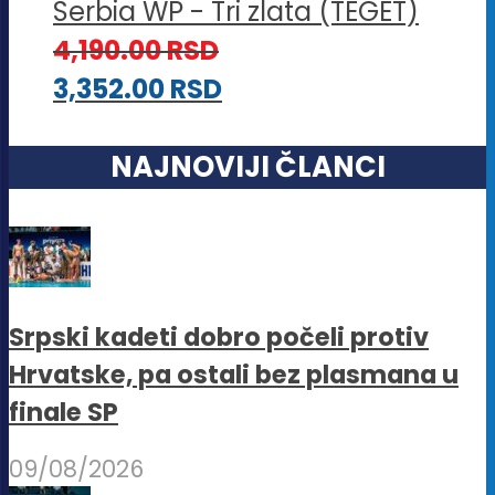
Serbia WP - Tri zlata (TEGET)
4,190.00
RSD
3,352.00
RSD
NAJNOVIJI ČLANCI
Srpski kadeti dobro počeli protiv
Hrvatske, pa ostali bez plasmana u
finale SP
09/08/2026