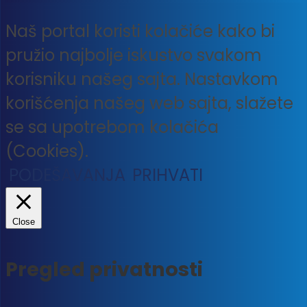
Naš portal koristi kolačiće kako bi
pružio najbolje iskustvo svakom
korisniku našeg sajta. Nastavkom
korišćenja našeg web sajta, slažete
se sa upotrebom kolačića
(Cookies).
PODEŠAVANJA
PRIHVATI
Close
Pregled privatnosti