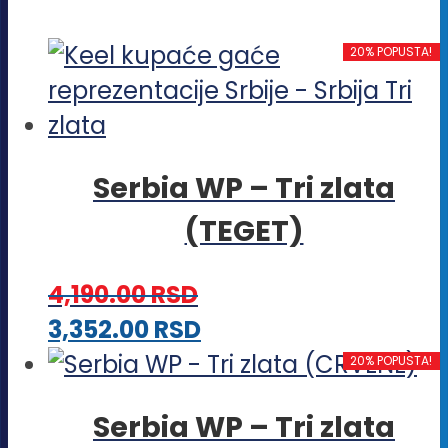
20% POPUSTA!
Serbia WP – Tri zlata
(TEGET)
4,190.00
RSD
Ovaj
3,352.00
RSD
proizvod
20% POPUSTA!
ima
Serbia WP – Tri zlata
više