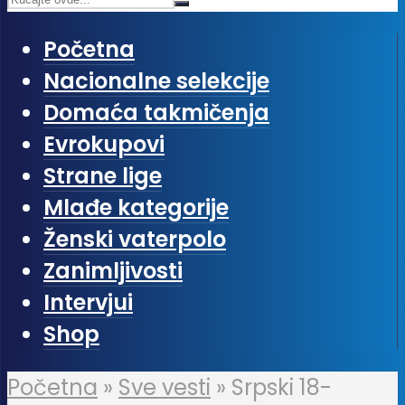
Početna
Nacionalne selekcije
Domaća takmičenja
Evrokupovi
Strane lige
Mlađe kategorije
Ženski vaterpolo
Zanimljivosti
Intervjui
Shop
Početna
»
Sve vesti
»
Srpski 18-