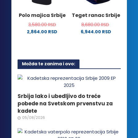
na
izabrane
stranici
na
Polo majica Srbije
Teget ranac Srbije
proizvoda.
stranici
3,580.00
RSD
8,680.00
RSD
proizvoda.
2,864.00
RSD
6,944.00
RSD
Ovaj
proizvod
ima
više
Možda te zanima i ovo:
varijanti.
Opcije
mogu
biti
izabrane
Srbija lako i ubedljivo do treće
na
pobede na Svetskom prvenstvu za
stranici
kadete
proizvoda.
05/08/2026