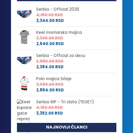
Serbia - Official 2026
4,180.00
RSD
3,344.00
RSD
Keel mornarska majica
3,300.00
RSD
2,640.00
RSD
Serbia - Official za decu
2,980.00
RSD
2,384.00
RSD
Polo majica Srbije
3,580.00
RSD
2,864.00
RSD
Serbia WP - Tri zlata (TEGET)
4,190.00
RSD
3,352.00
RSD
NAJNOVIJI ČLANCI