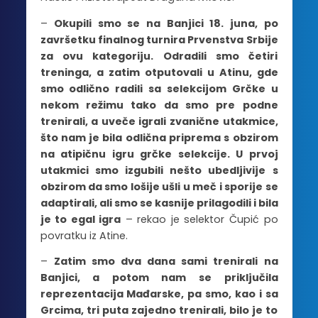
–
Okupili smo se na Banjici 18. juna, po
završetku finalnog turnira Prvenstva Srbije
za ovu kategoriju. Odradili smo četiri
treninga, a zatim otputovali u Atinu, gde
smo odlično radili sa selekcijom Grčke u
nekom režimu tako da smo pre podne
trenirali, a uveče igrali zvanične utakmice,
što nam je bila odlična priprema s obzirom
na atipičnu igru grčke selekcije. U prvoj
utakmici smo izgubili nešto ubedljivije s
obzirom da smo lošije ušli u meč i sporije se
adaptirali, ali smo se kasnije prilagodili i bila
je to egal igra
– rekao je selektor Čupić po
povratku iz Atine.
–
Zatim smo dva dana sami trenirali na
Banjici, a potom nam se priključila
reprezentacija Mađarske, pa smo, kao i sa
Grcima, tri puta zajedno trenirali, bilo je to