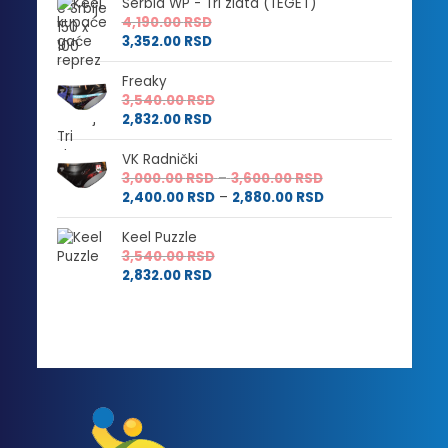
Serbia WP - Tri zlata (TEGET)
4,190.00
RSD
3,352.00
RSD
Freaky
3,540.00
RSD
2,832.00
RSD
VK Radnički
Raspon
3,000.00
RSD
–
3,600.00
RSD
cena:
Raspon
2,400.00
RSD
–
2,880.00
RSD
od
cena:
3,000.00 RSD
od
Keel Puzzle
do
2,400.00 RSD
3,540.00
RSD
3,600.00 RSD
do
2,832.00
RSD
2,880.00 RSD