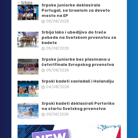
Srpske juniorke deklasirale
Portugal, sa Izraelom za deveto
mesto na EP
06/08/2026
Srbija lako i ubedljivo do treće
pobede na Svetskom prvenstvu za
kadete
05/08/2026
Srpske juniorke bez plasmana u
četvrtfinale Evropskog prvenstva
05/08/2026
Srpski kadeti savladali i Holandiju
04/08/2026
Srpski kadeti deklasirali Portoriko
na startu Svetskog prvenstva
03/08/2026