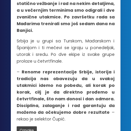
statično vežbanje i rad na nekim detaljima,
a u večernjim terminima smo odigrali i dve
zvanične utakmice. Po završetku rada sa
Mađarima trenirali smo još sedam dana na
Banjici.
Srbija je u grupi sa Turskom, Mađarskom i
Španijom i ti mečevi se igraju u ponedeljak,
utorak i sredu. Po dve ekipe iz svake grupe
prolaze u četvrtfinale.
–
Renome reprezentacije Srbije, istorija i
tradicija nas obavezuju da u svakoj
utakmici idemo na pobedu, ali korak po
korak, cilj je da direktno prođemo u
četvrtfinale, što nam donosi i dan odmora.
Disciplina, zalaganje i rad garantuju da
možemo da očekujemo dobre rezultate
–
rekao je selektor Čupić.
Oznake