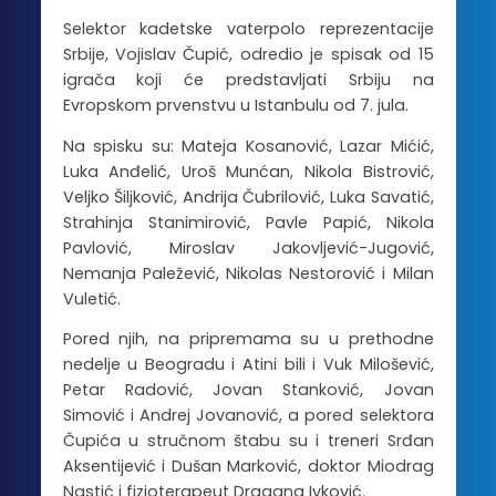
Selektor kadetske vaterpolo reprezentacije
Srbije, Vojislav Čupić, odredio je spisak od 15
igrača koji će predstavljati Srbiju na
Evropskom prvenstvu u Istanbulu od 7. jula.
Na spisku su: Mateja Kosanović, Lazar Mićić,
Luka Anđelić, Uroš Munćan, Nikola Bistrović,
Veljko Šiljković, Andrija Čubrilović, Luka Savatić,
Strahinja Stanimirović, Pavle Papić, Nikola
Pavlović, Miroslav Jakovljević-Jugović,
Nemanja Paležević, Nikolas Nestorović i Milan
Vuletić.
Pored njih, na pripremama su u prethodne
nedelje u Beogradu i Atini bili i Vuk Milošević,
Petar Radović, Jovan Stanković, Jovan
Simović i Andrej Jovanović, a pored selektora
Čupića u stručnom štabu su i treneri Srđan
Aksentijević i Dušan Marković, doktor Miodrag
Nastić i fizioterapeut Dragana Ivković.