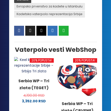
Evropsko prvenstvo za kadete u Istanbulu
Kadetska vaterpolo reprezentacija Srbije
Vaterpolo vesti WebShop
20% POPUSTA!
20% POPUSTA!
Serbia WP – Tri
zlata (TEGET)
4,190.00
RSD
3,352.00
RSD
Serbia WP – Tri
Ovaj
zlata (CRVENE)