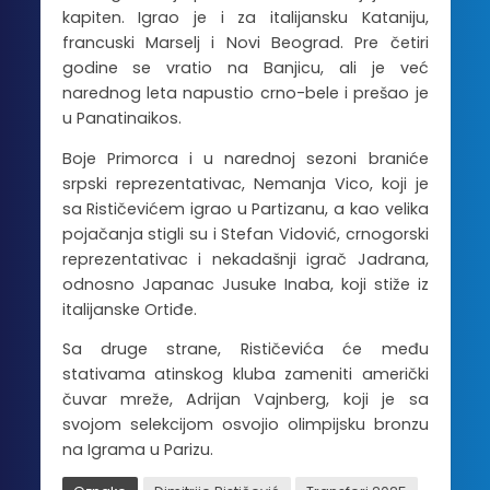
kapiten. Igrao je i za italijansku Kataniju,
francuski Marselj i Novi Beograd.
Pre četiri
godine se vratio na Banjicu, ali je već
narednog leta napustio crno-bele i prešao je
u Panatinaikos.
Boje Primorca i u narednoj sezoni braniće
srpski reprezentativac, Nemanja Vico, koji je
sa Rističevićem igrao u Partizanu, a kao velika
pojačanja stigli su i Stefan Vidović, crnogorski
reprezentativac i nekadašnji igrač Jadrana,
odnosno Japanac Jusuke Inaba, koji stiže iz
italijanske Ortiđe.
Sa druge strane, Rističevića će među
stativama atinskog kluba zameniti američki
čuvar mreže, Adrijan Vajnberg, koji je sa
svojom selekcijom osvojio olimpijsku bronzu
na Igrama u Parizu.