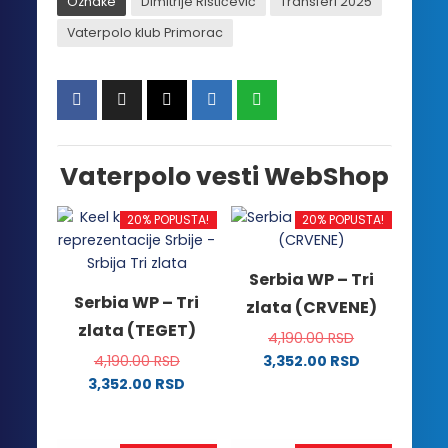
Oznake
Dimitrije Rističević
Transferi 2025
Vaterpolo klub Primorac
Vaterpolo vesti WebShop
20% POPUSTA!
20% POPUSTA!
Serbia WP – Tri
Serbia WP – Tri
zlata (CRVENE)
zlata (TEGET)
4,190.00
RSD
4,190.00
RSD
3,352.00
RSD
Ovaj
3,352.00
RSD
Ovaj
proizvod
proizvod
ima