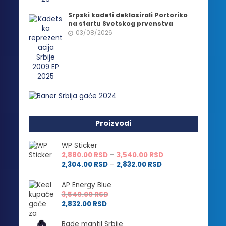
Srpski kadeti deklasirali Portoriko
na startu Svetskog prvenstva
03/08/2026
Proizvodi
WP Sticker
Raspon
2,880.00
RSD
–
3,540.00
RSD
Raspon
cena:
2,304.00
RSD
–
2,832.00
RSD
cena:
od
od
2,880.00 RSD
AP Energy Blue
2,304.00 RSD
do
3,540.00
RSD
do
3,540.00 RSD
2,832.00
RSD
2,832.00 RSD
Bade mantil Srbije