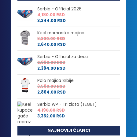
Serbia - Official 2026
4,180.00
RSD
3,344.00
RSD
Keel mornarska majica
3,300.00
RSD
2,640.00
RSD
Serbia - Official za decu
2,980.00
RSD
2,384.00
RSD
Polo majica Srbije
3,580.00
RSD
2,864.00
RSD
Serbia WP - Tri zlata (TEGET)
4,190.00
RSD
3,352.00
RSD
NAJNOVIJI ČLANCI