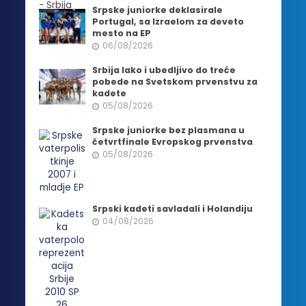
Srpske juniorke deklasirale
Portugal, sa Izraelom za deveto
mesto na EP
06/08/2026
Srbija lako i ubedljivo do treće
pobede na Svetskom prvenstvu za
kadete
05/08/2026
Srpske juniorke bez plasmana u
četvrtfinale Evropskog prvenstva
05/08/2026
Srpski kadeti savladali i Holandiju
04/08/2026