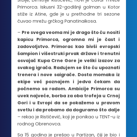
Srbije, Dimitrije Rističević, novi je čuvar mreže
Primorca. Iskusni 32-godišnji golman u Kotor
stiže iz Atine, gde je u prethodne tri sezone
čuvao mrežu grčkog Panatinaikosa.
–
Pre svega veoma mi je drago što ću nositi
kapicu Primorca, ogromna mi je čast i
zadovoljstvo. Primorac kao bivši evropski
šampion i višestruki prvak države i trenutni
osvajač Kupa Crne Gore je veliki izazov za
svakog igrača. Radujem se što ću upoznati
trenera i nove saigrače. Dosta momaka iz
ekipe već poznajem i jedva čekam da
počnemo sa radom. Ambicije Primorca su
uvek najveće, borba za oba trofeja u Crnoj
Gori i u Evropi da se pokažemo u pravom
svetlu i da probamo da doguramo što dalje
– rekao je Rističević, koji je ponikao u TENT-u iz
rodnog Obrenovca.
Sa 15 godina je prešao u Partizan, čiji je bio i