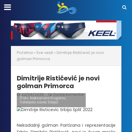
Početna
»
Sve vesti
»
Dimitrije Rističević je novi
golman Primorca
Dimitrije Rističević je novi
golman Primorca
22/06/2025
Dodaj komentar
(Foto: Aleksandra Krupanič,
Vaterpolo savez Srbije)
Nekadašnji golman Partizana i reprezentacije