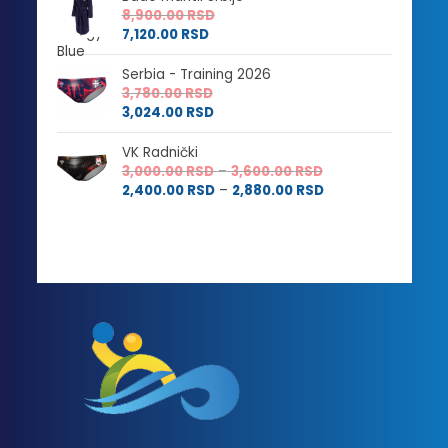
8,900.00
RSD
7,120.00
RSD
Serbia - Training 2026
3,780.00
RSD
3,024.00
RSD
VK Radnički
Raspon
3,000.00
RSD
–
3,600.00
RSD
cena:
Raspon
2,400.00
RSD
–
2,880.00
RSD
od
cena:
3,000.00 RSD
od
do
2,400.00 RSD
3,600.00 RSD
do
2,880.00 RSD