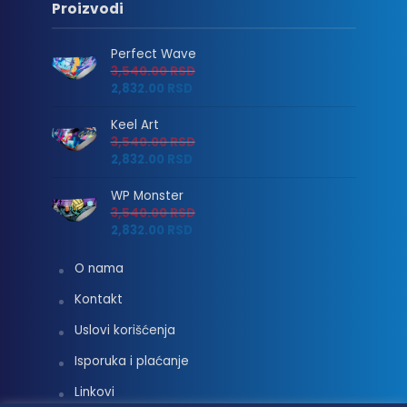
Proizvodi
Perfect Wave
3,540.00
RSD
2,832.00
RSD
Keel Art
3,540.00
RSD
2,832.00
RSD
WP Monster
3,540.00
RSD
2,832.00
RSD
O nama
Kontakt
Uslovi korišćenja
Isporuka i plaćanje
Linkovi