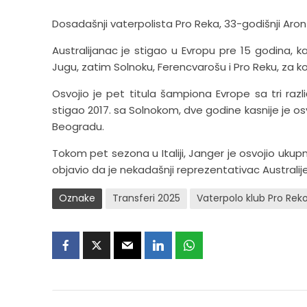
Dosadašnji vaterpolista Pro Reka, 33-godišnji Aron 
Australijanac je stigao u Evropu pre 15 godina, 
Jugu, zatim Solnoku, Ferencvarošu i Pro Reku, za ko
Osvojio je pet titula šampiona Evrope sa tri razli
stigao 2017. sa Solnokom, dve godine kasnije je os
Beogradu.
Tokom pet sezona u Italiji, Janger je osvojio ukupno
objavio da je nekadašnji reprezentativac Australije 
Oznake
Transferi 2025
Vaterpolo klub Pro Rek