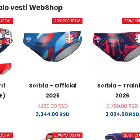
olo vesti WebShop
USTA!
20% POPUSTA!
20% POP
ri
Serbia – Official
Serbia – Train
E)
2026
2026
4,180.00
RSD
3,780.00
RSD
3,344.00
RSD
3,024.00
RSD
Ovaj
Ovaj
od
proizvod
proizvo
USTA!
20% POPUSTA!
20% POP
ima
ima