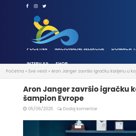
POČETNA
NACIONALNE SELEKCIJE
DOMAĆA T
INTERVJUI
SHOP
Početna
»
Sve vesti
»
Aron Janger završio igračku karijeru u k
Aron Janger završio igračku kar
šampion Evrope
05/06/2025
Dodaj komentar