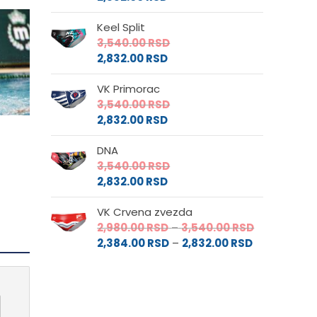
Keel Split
3,540.00
RSD
2,832.00
RSD
VK Primorac
3,540.00
RSD
2,832.00
RSD
o
DNA
3,540.00
RSD
2,832.00
RSD
VK Crvena zvezda
Raspon
2,980.00
RSD
–
3,540.00
RSD
Raspon
cena:
2,384.00
RSD
–
2,832.00
RSD
cena:
od
od
2,980.00 RS
2,384.00 RS
do
do
3,540.00 RS