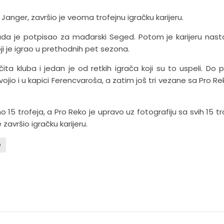
Janger, završio je veoma trofejnu igračku karijeru.
kada je potpisao za mađarski Seged. Potom je karijeru nast
ji je igrao u prethodnih pet sezona.
čita kluba i jedan je od retkih igrača koji su to uspeli. Do p
vojio i u kapici Ferencvaroša, a zatim još tri vezane sa Pro R
 15 trofeja, a Pro Reko je upravo uz fotografiju sa svih 15 tro
završio igračku karijeru.
o