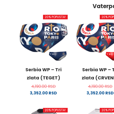
Vaterp
20% POPUSTA!
20% POP
Serbia WP – Tri
Serbia WP – T
zlata (TEGET)
zlata (CRVEN
4,190.00
RSD
4,190.00
RSD
3,352.00
RSD
3,352.00
RSD
Ovaj
Ovaj
proizvod
proizv
20% POPUSTA!
20% POP
ima
ima