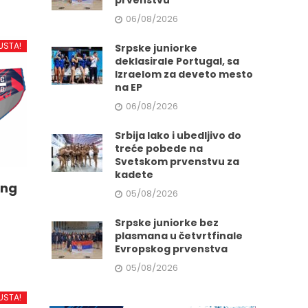
prvenstvu
06/08/2026
USTA!
Srpske juniorke
deklasirale Portugal, sa
Izraelom za deveto mesto
na EP
06/08/2026
Srbija lako i ubedljivo do
treće pobede na
Svetskom prvenstvu za
kadete
ing
05/08/2026
Srpske juniorke bez
plasmana u četvrtfinale
Evropskog prvenstva
05/08/2026
d
USTA!