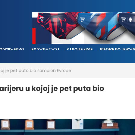
AKMIČENJA
EVROKUPOVI
STRANE LIGE
MLAĐE KATEGOR
ojoj je pet puta bio šampion Evrope
ijeru u kojoj je pet puta bio