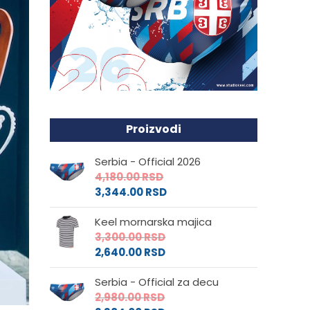
Proizvodi
Serbia - Official 2026
4,180.00
RSD
3,344.00
RSD
Keel mornarska majica
3,300.00
RSD
2,640.00
RSD
Serbia - Official za decu
2,980.00
RSD