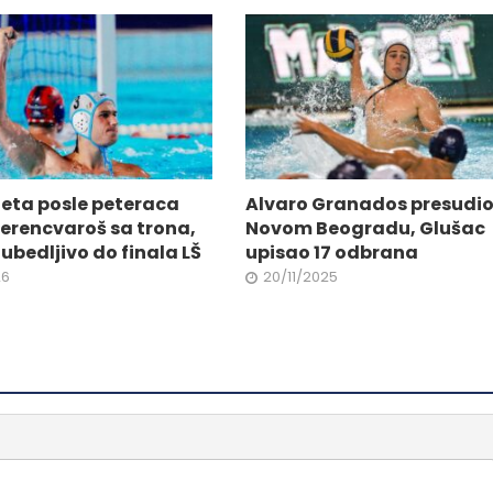
ne
izabrane
na
stranici
da.
proizvoda.
eta posle peteraca
Alvaro Granados presudi
Ferencvaroš sa trona,
Novom Beogradu, Glušac
ubedljivo do finala LŠ
upisao 17 odbrana
26
20/11/2025