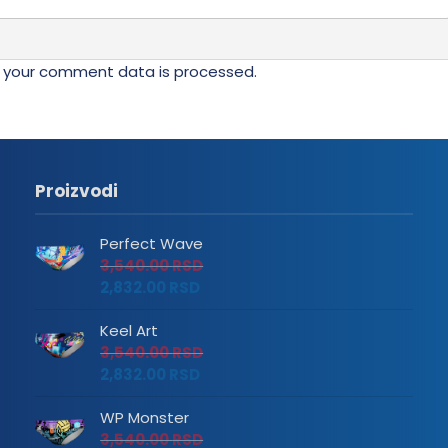
 your comment data is processed.
Proizvodi
Perfect Wave
3,540.00
RSD
2,832.00
RSD
Keel Art
3,540.00
RSD
2,832.00
RSD
WP Monster
3,540.00
RSD