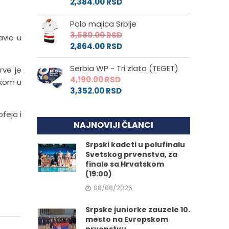
2,384.00
RSD
Polo majica Srbije
3,580.00
RSD
avio u
2,864.00
RSD
Serbia WP - Tri zlata (TEGET)
rve je
4,190.00
RSD
ekom u
3,352.00
RSD
feja i
NAJNOVIJI ČLANCI
Srpski kadeti u polufinalu
Svetskog prvenstva, za
finale sa Hrvatskom
(19:00)
08/08/2026
Srpske juniorke zauzele 10.
mesto na Evropskom