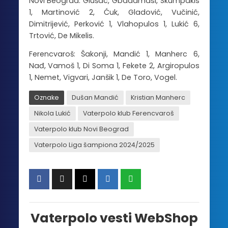
Novi Beograd: Glušac, Gbadamasi, Skumpakis
1, Martinović 2, Ćuk, Gladović, Vučinić,
Dimitrijević, Perković 1, Vlahopulos 1, Lukić 6,
Trtović, De Mikelis.
Ferencvaroš: Šakonji, Mandić 1, Manherc 6,
Nađ, Vamoš 1, Di Soma 1, Fekete 2, Argiropulos
1, Nemet, Vigvari, Janšik 1, De Toro, Vogel.
Oznake
Dušan Mandić
Kristian Manherc
Nikola Lukić
Vaterpolo klub Ferencvaroš
Vaterpolo klub Novi Beograd
Vaterpolo Liga šampiona 2024/2025
Vaterpolo vesti WebShop