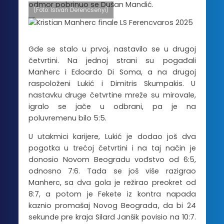
odmor pobrinuo se Dušan Mandić.
(Foto: Istvan Derencsenyi)
Gde se stalo u prvoj, nastavilo se u drugoj
četvrtini. Na jednoj strani su pogađali
Manherc i Edoardo Di Soma, a na drugoj
raspoloženi Lukić i Dimitris Skumpakis. U
nastavku druge četvrtine mreže su mirovale,
igralo se jače u odbrani, pa je na
poluvremenu bilo 5:5.
U utakmici karijere, Lukić je dodao još dva
pogotka u trećoj četvrtini i na taj način je
donosio Novom Beogradu vođstvo od 6:5,
odnosno 7:6. Tada se još više razigrao
Manherc, sa dva gola je režirao preokret od
8:7, a potom je Fekete iz kontra napada
kaznio promašaj Novog Beograda, da bi 24
sekunde pre kraja Silard Janšik povisio na 10:7.