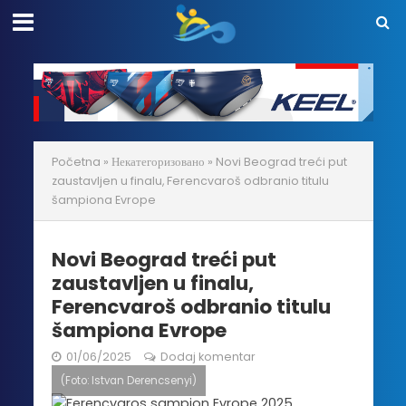
Početna
»
Некатегоризовано
»
Novi Beograd treći put
zaustavljen u finalu, Ferencvaroš odbranio titulu
šampiona Evrope
Novi Beograd treći put
zaustavljen u finalu,
Ferencvaroš odbranio titulu
šampiona Evrope
01/06/2025
Dodaj komentar
(Foto: Istvan Derencsenyi)