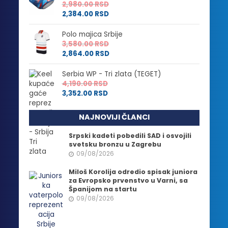
2,980.00
RSD
2,384.00
RSD
Polo majica Srbije
3,580.00
RSD
2,864.00
RSD
Serbia WP - Tri zlata (TEGET)
4,190.00
RSD
3,352.00
RSD
NAJNOVIJI ČLANCI
Srpski kadeti pobedili SAD i osvojili
svetsku bronzu u Zagrebu
09/08/2026
Miloš Korolija odredio spisak juniora
za Evropsko prvenstvo u Varni, sa
Španijom na startu
09/08/2026