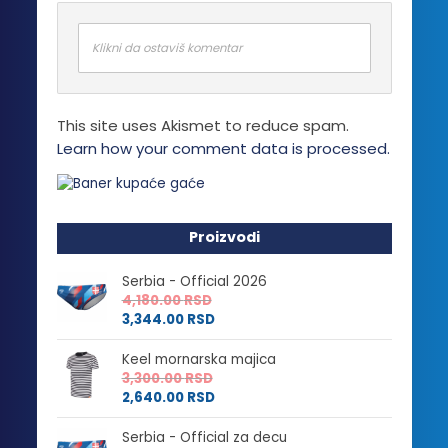
Klikni da ostaviš komentar
This site uses Akismet to reduce spam.
Learn how your comment data is processed.
Proizvodi
Serbia - Official 2026
4,180.00
RSD
3,344.00
RSD
Keel mornarska majica
3,300.00
RSD
2,640.00
RSD
Serbia - Official za decu