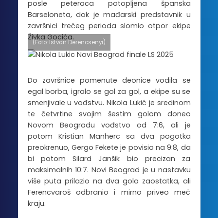
posle peteraca potopljena španska
Barseloneta, dok je mađarski predstavnik u
završnici trećeg perioda slomio otpor ekipe
Živka Gocića.
(Foto: Istvan Derencsenyi)
Do završnice pomenute deonice vodila se
egal borba, igralo se gol za gol, a ekipe su se
smenjivale u vođstvu. Nikola Lukić je sredinom
te četvrtine svojim šestim golom doneo
Novom Beogradu vođstvo od 7:6, ali je
potom Kristian Manherc sa dva pogotka
preokrenuo, Gergo Fekete je povisio na 9:8, da
bi potom Silard Janšik bio precizan za
maksimalnih 10:7. Novi Beograd je u nastavku
više puta prilazio na dva gola zaostatka, ali
Ferencvaroš odbranio i mirno priveo meč
kraju.