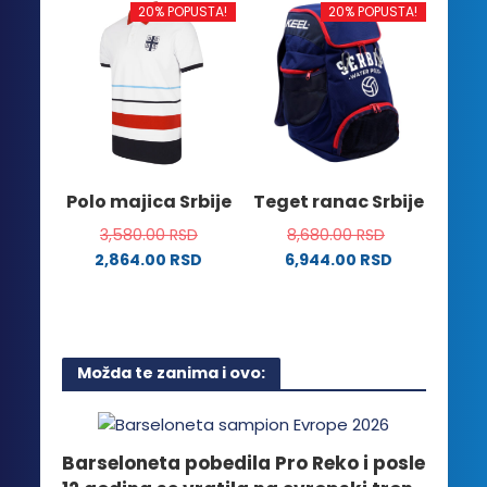
više
ima
20% POPUSTA!
20% POPUSTA!
varijanti.
više
Opcije
varijanti.
mogu
Opcije
biti
mogu
izabrane
biti
na
izabrane
stranici
na
Polo majica Srbije
Teget ranac Srbije
proizvoda.
stranici
3,580.00
RSD
8,680.00
RSD
proizvoda.
2,864.00
RSD
6,944.00
RSD
Ovaj
proizvod
ima
više
Možda te zanima i ovo:
varijanti.
Opcije
mogu
biti
Barseloneta pobedila Pro Reko i posle
izabrane