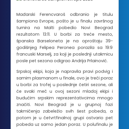
Mađarski Ferencvaroš odbranio je titulu
šampiona Evrope, pošto je u finalu završnog
turnira na Malti pobedio Novi Beograd
rezultatom 13:11. U borbi za treće mesto,
španska Barseloneta je na oproštaju 39-
godišnjeg Felipea Peronea porazila sa 19:9
francuski Marselj, za koji je poslednji utakmicu
posle pet sezona odigrao Andrija Prlainović.
Srpskoj ekipi, koja je napravila pravi podvig i
samim plasmanom u finale, ovo je treći poraz
u borbi za trofej u poslednje četiri sezone, ali
će svaki meč u ovoj sezoni mladoj ekipi i
budućim srpskim reprezentativcima mnogo
značiti. Novi Beograd je u grupnoj fazi
takmičenja zabeležio svih šest pobeda, a
potom je u četvrtfinalnoj grupi ostvario pet
pobeda uz samo jedan poraz. U polufinalu je