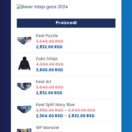
Proizvodi
Keel Puzzle
3,540.00
RSD
2,832.00
RSD
Duks Srbija
4,500.00
RSD
3,600.00
RSD
Keel Art
3,540.00
RSD
2,832.00
RSD
Keel Split Navy Blue
Raspon
2,880.00
RSD
–
3,540.00
RSD
Raspon
cena:
2,304.00
RSD
–
2,832.00
RSD
cena:
od
od
2,880.00 RSD
WP Monster