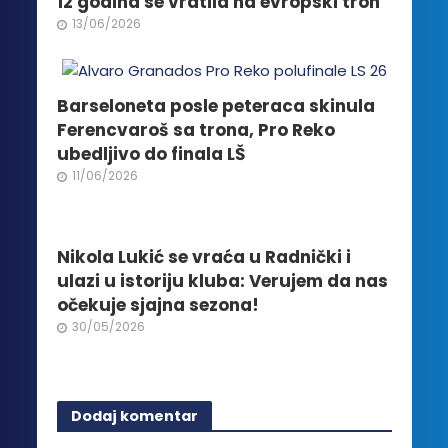
12 godina se vratila na evropski tron
na
13/06/2026
stranici
proizvoda.
Barseloneta posle peteraca skinula
Ferencvaroš sa trona, Pro Reko
ubedljivo do finala LŠ
11/06/2026
Nikola Lukić se vraća u Radnički i
ulazi u istoriju kluba: Verujem da nas
očekuje sjajna sezona!
30/05/2026
Dodaj komentar