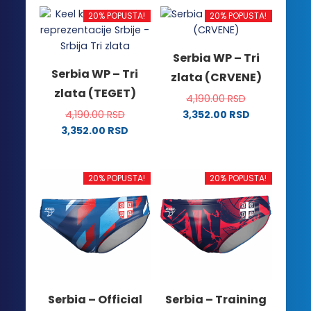
20% POPUSTA!
20% POPUSTA!
Serbia WP – Tri
Serbia WP – Tri
zlata (CRVENE)
zlata (TEGET)
4,190.00
RSD
4,190.00
RSD
3,352.00
RSD
Ovaj
3,352.00
RSD
Ovaj
proizvod
proizvod
ima
ima
više
20% POPUSTA!
20% POPUSTA!
više
varijanti.
varijanti.
Opcije
Opcije
mogu
mogu
biti
biti
izabrane
izabrane
na
na
stranici
Serbia – Official
Serbia – Training
stranici
proizvoda.