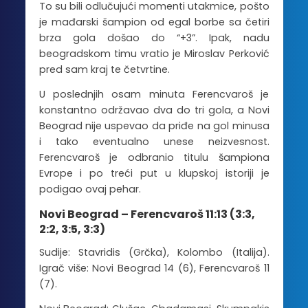
To su bili odlučujući momenti utakmice, pošto
je mađarski šampion od egal borbe sa četiri
brza gola došao do “+3”. Ipak, nadu
beogradskom timu vratio je Miroslav Perković
pred sam kraj te četvrtine.
U poslednjih osam minuta Ferencvaroš je
konstantno održavao dva do tri gola, a Novi
Beograd nije uspevao da priđe na gol minusa
i tako eventualno unese neizvesnost.
Ferencvaroš je odbranio titulu šampiona
Evrope i po treći put u klupskoj istoriji je
podigao ovaj pehar.
Novi Beograd – Ferencvaroš 11:13 (3:3,
2:2, 3:5, 3:3)
Sudije: Stavridis (Grčka), Kolombo (Italija).
Igrač više: Novi Beograd 14 (6), Ferencvaroš 11
(7).