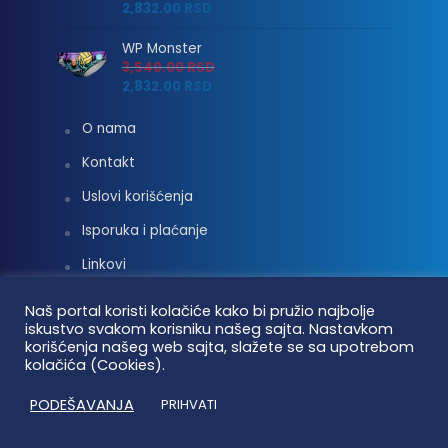
2,832.00
RSD
WP Monster
3,540.00
RSD
2,832.00
RSD
O nama
Kontakt
Uslovi korišćenja
Isporuka i plaćanje
Linkovi
Moj nalog
Naš portal koristi kolačiće kako bi pružio najbolje
iskustvo svakom korisniku našeg sajta. Nastavkom
korišćenja našeg web sajta, slažete se sa upotrebom
kolačića (Cookies).
Vaterpolo vesti © 2026. Sva prava zadržana.
PODEŠAVANJA
PRIHVATI