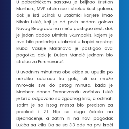
U pobedničkom sastavu je briljirao Kristian
Manherc, MVP utakmice i strelac šest golova,
dok je isti učinak u utakmici karijere imao
Nikola Lukić, koji je od prvih sedam golova
Novog Beograda na meču postigao šest, dok
je jedan dodao Dimitris Skumpakis, kojem je
ovo bila poslednja utakmici u kapici srpskog
kluba. Vasilije Martinović je postigao dva
pogotka, dok je Dušan Mandić jednom bio
strelac za Ferencvaroš.
U uvodnim minutima obe ekipe su uputile po
nekoliko udaraca ka golu, ali su mreže
mirovale sve do petog minuta, kada je
Manherc doneo Ferencvarošu vođstvo. Lukić
je brzo odgovorio sa zgodnog krila, a odmah
zatim je sa istog mesta bio precizan za
preokret i 2:1. Nije se dugo čekalo na
izjednačenje, a zatim ni na novi pogodak
Lukića sa krila. Da se sa 3:3 ode na prvi kraći