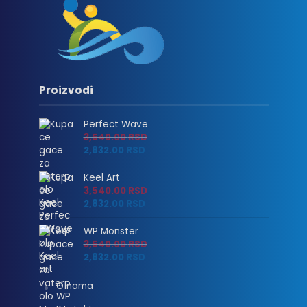
Proizvodi
Perfect Wave
3,540.00
RSD
2,832.00
RSD
Keel Art
3,540.00
RSD
2,832.00
RSD
WP Monster
3,540.00
RSD
2,832.00
RSD
O nama