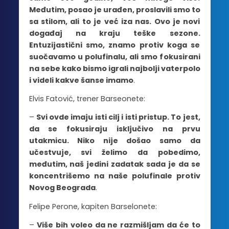
Međutim, posao je urađen, proslavili smo to
sa stilom, ali to je već iza nas. Ovo je novi
događaj na kraju teške sezone.
Entuzijastični smo, znamo protiv koga se
suočavamo u polufinalu, ali smo fokusirani
na sebe kako bismo igrali najbolji vaterpolo
i videli kakve šanse imamo
.
Elvis Fatović, trener Barseonete:
–
Svi ovde imaju isti cilj i isti pristup. To jest,
da se fokusiraju isključivo na prvu
utakmicu. Niko nije došao samo da
učestvuje, svi želimo da pobedimo,
međutim, naš jedini zadatak sada je da se
koncentrišemo na naše polufinale protiv
Novog Beograda
.
Felipe Perone, kapiten Barselonete:
–
Više bih voleo da ne razmišljam da će to