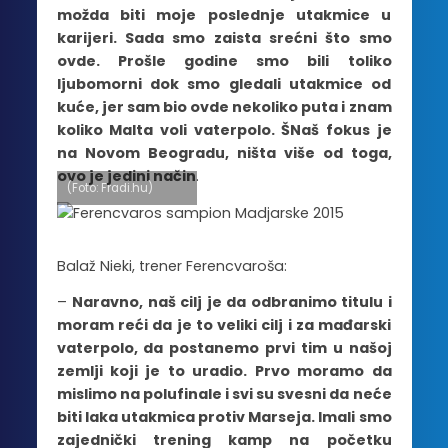
možda biti moje poslednje utakmice u
karijeri. Sada smo zaista srećni što smo
ovde. Prošle godine smo bili toliko
ljubomorni dok smo gledali utakmice od
kuće, jer sam bio ovde nekoliko puta i znam
koliko Malta voli vaterpolo. ŠNaš fokus je
na Novom Beogradu, ništa više od toga,
ovo je jedini način
.
(Foto: Fradi.hu)
Balaž Nieki, trener Ferencvaroša:
–
Naravno, naš cilj je da odbranimo titulu i
moram reći da je to veliki cilj i za mađarski
vaterpolo, da postanemo prvi tim u našoj
zemlji koji je to uradio. Prvo moramo da
mislimo na polufinale i svi su svesni da neće
biti laka utakmica protiv Marseja. Imali smo
zajednički trening kamp na početku