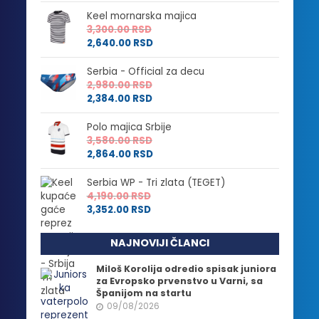
Keel mornarska majica
3,300.00
RSD
2,640.00
RSD
Serbia - Official za decu
2,980.00
RSD
2,384.00
RSD
Polo majica Srbije
3,580.00
RSD
2,864.00
RSD
Serbia WP - Tri zlata (TEGET)
4,190.00
RSD
3,352.00
RSD
NAJNOVIJI ČLANCI
Miloš Korolija odredio spisak juniora
za Evropsko prvenstvo u Varni, sa
Španijom na startu
09/08/2026