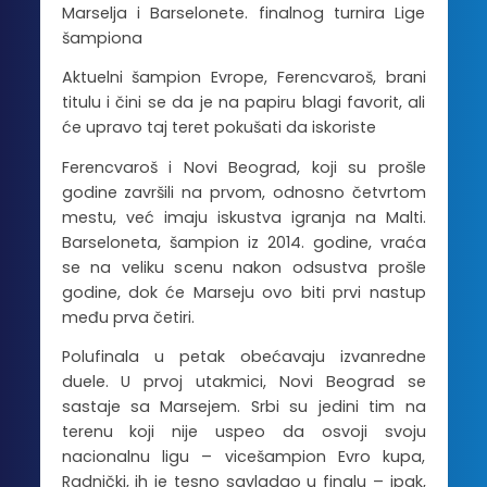
Marselja i Barselonete. finalnog turnira Lige
šampiona
Aktuelni šampion Evrope, Ferencvaroš, brani
titulu i čini se da je na papiru blagi favorit, ali
će upravo taj teret pokušati da iskoriste
Ferencvaroš i Novi Beograd, koji su prošle
godine završili na prvom, odnosno četvrtom
mestu, već imaju iskustva igranja na Malti.
Barseloneta, šampion iz 2014. godine, vraća
se na veliku scenu nakon odsustva prošle
godine, dok će Marseju ovo biti prvi nastup
među prva četiri.
Polufinala u petak obećavaju izvanredne
duele. U prvoj utakmici, Novi Beograd se
sastaje sa Marsejem. Srbi su jedini tim na
terenu koji nije uspeo da osvoji svoju
nacionalnu ligu – vicešampion Evro kupa,
Radnički, ih je tesno savladao u finalu – ipak,