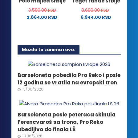
Polo majica Srbije
Teget ranac Srbije
proizvoda.
stranici
3,580.00
RSD
8,680.00
RSD
proizvoda.
2,864.00
RSD
6,944.00
RSD
Ovaj
proizvod
ima
više
Možda te zanima i ovo:
varijanti.
Opcije
mogu
biti
Barseloneta pobedila Pro Reko i posle
izabrane
12 godina se vratila na evropski tron
na
13/06/2026
stranici
proizvoda.
Barseloneta posle peteraca skinula
Ferencvaroš sa trona, Pro Reko
ubedljivo do finala LŠ
11/06/2026