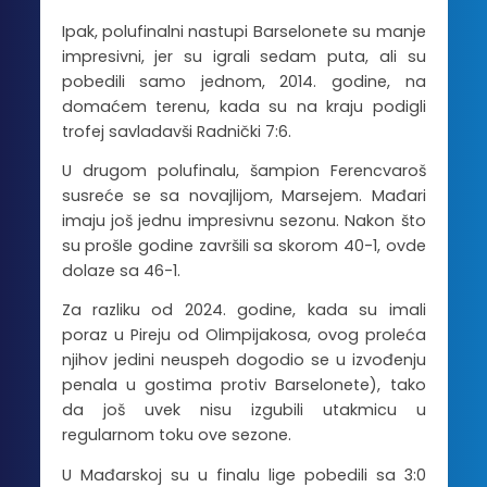
Ipak, polufinalni nastupi Barselonete su manje
impresivni, jer su igrali sedam puta, ali su
pobedili samo jednom, 2014. godine, na
domaćem terenu, kada su na kraju podigli
trofej savladavši Radnički 7:6.
U drugom polufinalu, šampion Ferencvaroš
susreće se sa novajlijom, Marsejem. Mađari
imaju još jednu impresivnu sezonu. Nakon što
su prošle godine završili sa skorom 40-1, ovde
dolaze sa 46-1.
Za razliku od 2024. godine, kada su imali
poraz u Pireju od Olimpijakosa, ovog proleća
njihov jedini neuspeh dogodio se u izvođenju
penala u gostima protiv Barselonete), tako
da još uvek nisu izgubili utakmicu u
regularnom toku ove sezone.
U Mađarskoj su u finalu lige pobedili sa 3:0