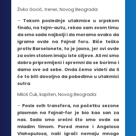
Živko Gocić, trener, Novog Beograda:
–
Tokom poslednje utakmice u srpskom
finalu, na tajm-autu, rekao sam svom timu
da smo sada najbolji i da moramo ovako da
igramo ovde na Fajnal foru. Biće teško
protiv Barselonete, to je jasno, jer svi ovde
za ovim stolom imaju iste ciljeve. Ali mi smo
dobro pripremljeni i spremni da se borimo i
damo sve od sebe. Onda ćemo videti da li
će to biti dovoljno da pobedimo u utakmici
sutra
.
Miloš Ćuk, kapiten, Novog Beograda:
–
Posle svih transfera, na početku sezone
plasman na Fajnal-for je bio kao san za
nas. Sada smo srećni što smo ovde sa
mladim timom. Pored mene i Angelosa
Vlahopulosa, naši igrači nemaju mnogo