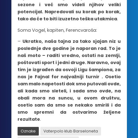
sezone i već smo videli njihov veliki
potencijal. Napredovali su korak po korak,
tako da će to biti izuzetno teška utakmica
.
Soma Vogel, kapiten, Ferencvaroša:
–
Ukratko, naša tajna za tako sjajan niz u
poslednje dve godine je naporan rad. To je
naš moto – raditi vredno, ostati na zemlji,
poštovati sport i jedni druge. Naravno, ovaj
tim je izgrađen da osvoji Ligu šampiona, za
nas je Fajnal for najvažniji turnir . Osetio
sam malo napetosti dok smo putovali ovde,
ali kada smo sleteli, i sada smo ovde, na
obali mora na suncu, u ovom društvu,
osetio sam da smo se nekako smirili i da
smo spremni da ostvarimo željene
rezultate
.
Oznake
Vaterpolo klub Barseloneta