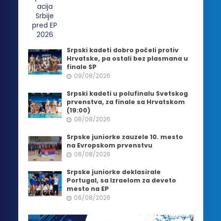
Srpski kadeti dobro počeli protiv
Hrvatske, pa ostali bez plasmana u
finale SP
09/08/2026
Srpski kadeti u polufinalu Svetskog
prvenstva, za finale sa Hrvatskom
(19:00)
08/08/2026
Srpske juniorke zauzele 10. mesto
na Evropskom prvenstvu
06/08/2026
Srpske juniorke deklasirale
Portugal, sa Izraelom za deveto
mesto na EP
06/08/2026