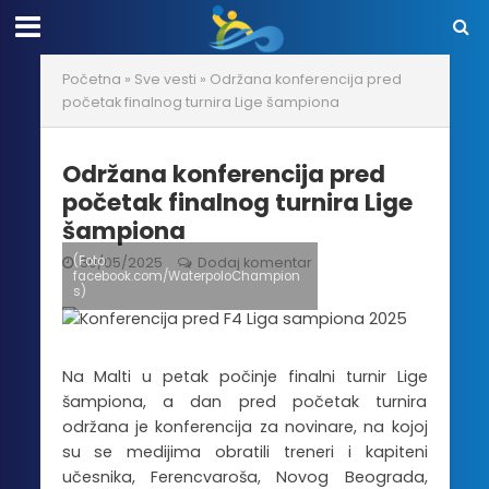
Početna
»
Sve vesti
»
Održana konferencija pred
početak finalnog turnira Lige šampiona
Održana konferencija pred
početak finalnog turnira Lige
šampiona
(Foto:
30/05/2025
Dodaj komentar
facebook.com/WaterpoloChampion
s)
Na Malti u petak počinje finalni turnir Lige
šampiona, a dan pred početak turnira
održana je konferencija za novinare, na kojoj
su se medijima obratili treneri i kapiteni
učesnika, Ferencvaroša, Novog Beograda,