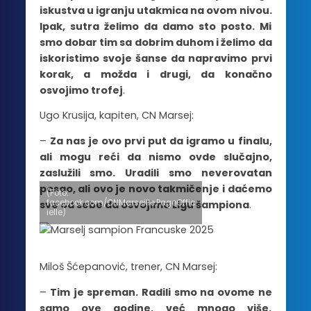
iskustva u igranju utakmica na ovom nivou.
Ipak, sutra želimo da damo sto posto. Mi
smo dobar tim sa dobrim duhom i želimo da
iskoristimo svoje šanse da napravimo prvi
korak, a možda i drugi, da konačno
osvojimo trofej
.
Ugo Krusija, kapiten, CN Marsej:
–
Za nas je ovo prvi put da igramo u finalu,
ali mogu reći da nismo ovde slučajno,
zaslužili smo. Uradili smo neverovatan
posao, ali ovo je novo takmičenje i daćemo
(Foto:
facebook.com/CNMarseille.PageOffic
sve od sebe da osvojimo Ligu šampiona
.
ielle)
Miloš Šćepanović, trener, CN Marsej:
–
Tim je spreman. Radili smo na ovome ne
samo ove godine, već mnogo više.