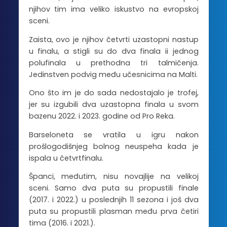
njihov tim ima veliko iskustvo na evropskoj
sceni.
Zaista, ovo je njihov četvrti uzastopni nastup
u finalu, a stigli su do dva finala ii jednog
polufinala u prethodna tri talmičenja.
Jedinstven podvig među učesnicima na Malti.
Ono što im je do sada nedostajalo je trofej,
jer su izgubili dva uzastopna finala u svom
bazenu 2022. i 2023. godine od Pro Reka.
Barseloneta se vratila u igru nakon
prošlogodišnjeg bolnog neuspeha kada je
ispala u četvrtfinalu.
Španci, međutim, nisu novajlije na velikoj
sceni. Samo dva puta su propustili finale
(2017. i 2022.) u poslednjih 11 sezona i još dva
puta su propustili plasman među prva četiri
tima (2016. i 2021.).