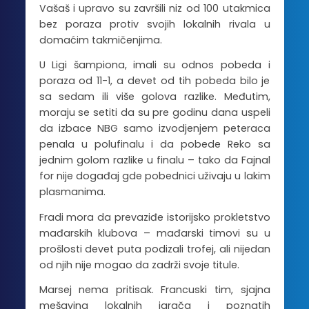
Vašaš i upravo su završili niz od 100 utakmica
bez poraza protiv svojih lokalnih rivala u
domaćim takmičenjima.
U Ligi šampiona, imali su odnos pobeda i
poraza od 11-1, a devet od tih pobeda bilo je
sa sedam ili više golova razlike. Međutim,
moraju se setiti da su pre godinu dana uspeli
da izbace NBG samo izvodjenjem peteraca
penala u polufinalu i da pobede Reko sa
jednim golom razlike u finalu – tako da Fajnal
for nije događaj gde pobednici uživaju u lakim
plasmanima.
Fradi mora da prevaziđe istorijsko prokletstvo
mađarskih klubova – mađarski timovi su u
prošlosti devet puta podizali trofej, ali nijedan
od njih nije mogao da zadrži svoje titule.
Marsej nema pritisak. Francuski tim, sjajna
mešavina lokalnih igrača i poznatih