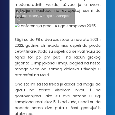
međunarodnih zvezda, uživao je u svom
najboljem nastupu na evropskoj sceni do
(Foto:
facebook.com/WaterpoloChampion
sada.
s)
Stigli su do F8 u dva uzastopna navrata 2021. i
2022. godine, ali nikada nisu uspeli da prođu
četvrtfinale. Sada su uspeli da se kvalifikuju za
fajnal for po prvi put , na račun grčkog
giganta Olimpijakosa, i imaju pogled na nešto
mnogo veće od samog dolaska uživanja u
atmosferi na Malti.
Ono što im zaista treba je dokaz da mogu da
igraju na zaista visokom nivou i na
gostovanjima. Iako su ove sezone u Ligi
šampiona imali skor 5-1 kod kuće, uspeli su da
pobede samo dva puta u šest gostujućih
utakmica.