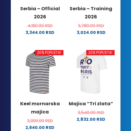
na
stranici
Serbia – Official
Serbia – Training
stranici
proizvoda.
2026
2026
proizvoda.
4,180.00
RSD
3,780.00
RSD
3,344.00
RSD
3,024.00
RSD
Ovaj
Ovaj
proizvod
proizvod
ima
ima
20% POPUSTA!
20% POPUSTA!
više
više
varijanti.
varijanti.
Opcije
Opcije
mogu
mogu
biti
biti
izabrane
izabrane
na
na
Keel mornarska
Majica “Tri zlata”
stranici
stranici
majica
3,540.00
RSD
proizvoda.
proizvoda.
2,832.00
RSD
3,300.00
RSD
Ovaj
2,640.00
RSD