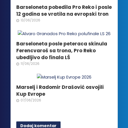
biti
Barseloneta pobedila Pro Reko i posle
izabrane
12 godina se vratila na evropski tron
na
13/06/2026
stranici
proizvoda.
Barseloneta posle peteraca skinula
Ferencvaroš sa trona, Pro Reko
ubedljivo do finala LŠ
11/06/2026
Marselj i Radomir Drašović osvojili
Kup Evrope
07/06/2026
Dodaj komentar