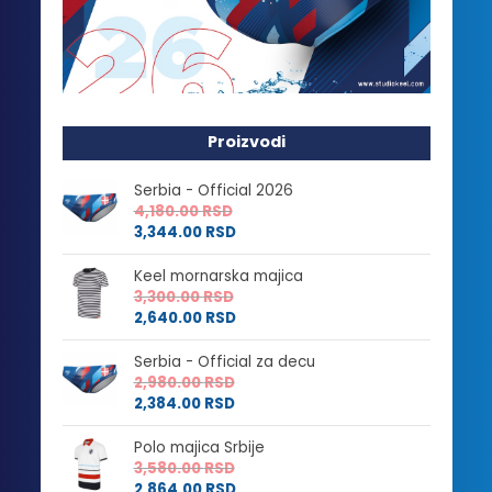
Proizvodi
Serbia - Official 2026
4,180.00
RSD
3,344.00
RSD
Keel mornarska majica
3,300.00
RSD
2,640.00
RSD
Serbia - Official za decu
2,980.00
RSD
2,384.00
RSD
Polo majica Srbije
3,580.00
RSD
2,864.00
RSD