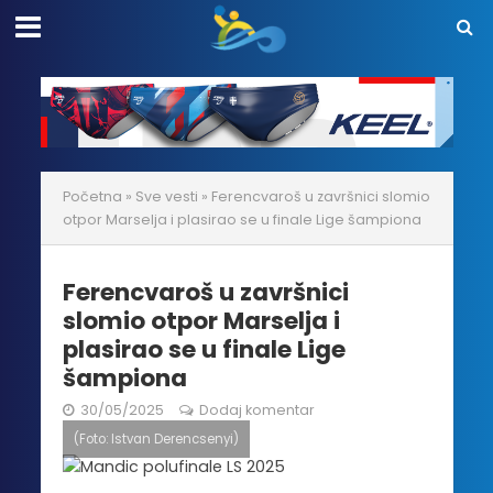
Početna
»
Sve vesti
»
Ferencvaroš u završnici slomio
otpor Marselja i plasirao se u finale Lige šampiona
Ferencvaroš u završnici
slomio otpor Marselja i
plasirao se u finale Lige
šampiona
30/05/2025
Dodaj komentar
(Foto: Istvan Derencsenyi)