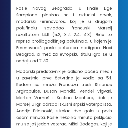
Posle Novog Beograda, u finale Lige
šampiona plasirao se i aktuelni prvak,
mađarski Ferencvaroš, koji je u drugom
polufinalu savladao francuski Marselj
rezultatom 14:11 (5:2, 3:2, 2:4, 4:3). Biće to
repriza prošlogodišnjeg polufinala, u kojem je
Ferencvaroš posle peteraca nadigrao Novi
Beograd, a meč za evropsku titulu igra se u
nedelju od 21:30.
Mađarski predstavnik je odlično počeo meč i
u završnici prve četvrtine je vodio sa 5:1.
Redom su mrežu Francuza tresli Stilianos
Argiropulos, Dušan Mandić, Vendel Vigvari,
Marton Vamoš i Kristian Manherc, dok je
Marselj u igri održao iskusni srpski vaterpolista,
Andrija Prlainović, strelac dva gola u prvih
osam minuta. Posle nekoliko minuta priključio
mu se još jedan veterac, Mišel Bodegas, koji je