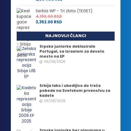
Serbia WP - Tri zlata (TEGET)
4,190.00
RSD
3,352.00
RSD
NAJNOVIJI ČLANCI
Srpske juniorke deklasirale
Portugal, sa Izraelom za deveto
mesto na EP
06/08/2026
Srbija lako i ubedljivo do treće
pobede na Svetskom prvenstvu za
kadete
05/08/2026
Srpske juniorke bez plasmana u