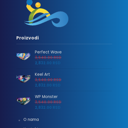
Proizvodi
Perfect Wave
3,540.00
RSD
2,832.00
RSD
Keel Art
3,540.00
RSD
2,832.00
RSD
WP Monster
3,540.00
RSD
2,832.00
RSD
O nama