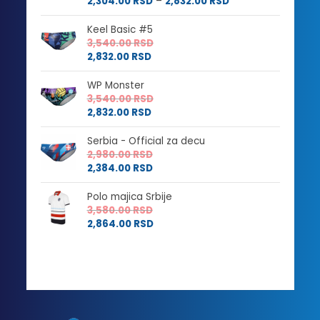
Raspon
cena:
2,304.00
RSD
–
2,832.00
RSD
cena:
od
od
2,880.00 RSD
Keel Basic #5
2,304.00 RSD
do
3,540.00
RSD
do
3,540.00 RSD
2,832.00
RSD
2,832.00 RSD
WP Monster
3,540.00
RSD
2,832.00
RSD
Serbia - Official za decu
2,980.00
RSD
2,384.00
RSD
Polo majica Srbije
3,580.00
RSD
2,864.00
RSD