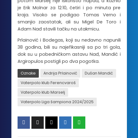
potom Marselj nije iskoristio napad, a kaznio
je Erik Molnar za 12:10, četiri i po minuta pre
kraja. Visoko se podigao Tomas Verno i
smanjio zaostatak, ali su Migel De Toro i
Adam Nađ stavili tačku na utakmicu.
Prlainović i Bodegas, koji su nedavno napunili
38 godina, bili su najefikasniji sa po tri gola,
dok su u pobedničkom astavu Nađ, Mandić i
Argiropulos postigli po dva pogotka.
Oznake
Andrija Prlainović
Dušan Mandić
Vaterpolo klub Ferencvaroš
Vaterpolo klub Marselj
Vaterpolo Liga šampiona 2024/2025