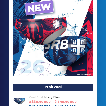
Proizvodi
Keel Split Navy Blue
Raspon
2,880.00
RSD
–
3,540.00
RSD