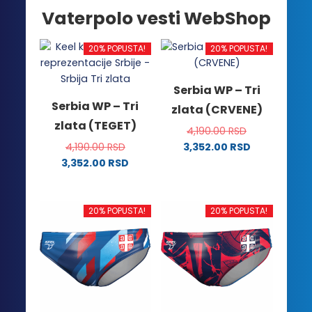
Vaterpolo vesti WebShop
20% POPUSTA!
20% POPUSTA!
Serbia WP – Tri
Serbia WP – Tri
zlata (CRVENE)
zlata (TEGET)
4,190.00
RSD
4,190.00
RSD
3,352.00
RSD
Ovaj
3,352.00
RSD
Ovaj
proizvod
proizvod
ima
ima
više
20% POPUSTA!
20% POPUSTA!
više
varijanti.
varijanti.
Opcije
Opcije
mogu
mogu
biti
biti
izabrane
izabrane
na