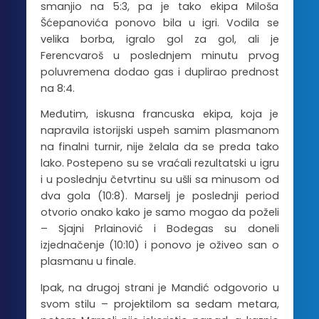
smanjio na 5:3, pa je tako ekipa Miloša
Šćepanovića ponovo bila u igri. Vodila se
velika borba, igralo gol za gol, ali je
Ferencvaroš u poslednjem minutu prvog
poluvremena dodao gas i duplirao prednost
na 8:4.
Međutim, iskusna francuska ekipa, koja je
napravila istorijski uspeh samim plasmanom
na finalni turnir, nije želala da se preda tako
lako. Postepeno su se vraćali rezultatski u igru
i u poslednju četvrtinu su ušli sa minusom od
dva gola (10:8). Marselj je poslednji period
otvorio onako kako je samo mogao da poželi
– Sjajni Prlainović i Bodegas su doneli
izjednačenje (10:10) i ponovo je oživeo san o
plasmanu u finale.
Ipak, na drugoj strani je Mandić odgovorio u
svom stilu – projektilom sa sedam metara,