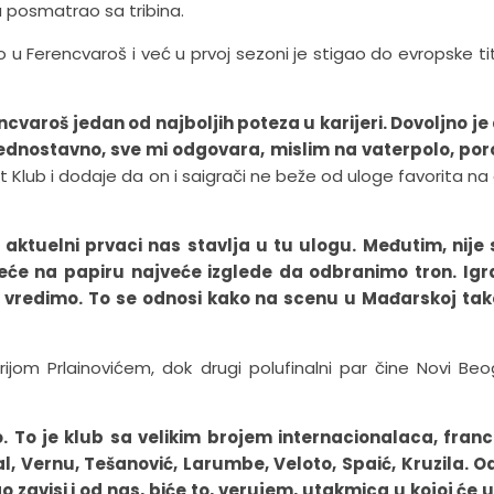
a posmatrao sa tribina.
o u Ferencvaroš i već u prvoj sezoni je stigao do evropske tit
varoš jedan od najboljih poteza u karijeri. Dovoljno je
dnostavno, sve mi odgovara, mislim na vaterpolo, por
 Klub i dodaje da on i saigrači ne beže od uloge favorita n
aktuelni prvaci nas stavlja u tu ulogu. Međutim, nije
eće na papiru najveće izglede da odbranimo tron. Igr
o vredimo. To se odnosi kako na scenu u Mađarskoj tak
rijom Prlainovićem, dok drugi polufinalni par čine Novi Beo
To je klub sa velikim brojem internacionalaca, franc
l, Vernu, Tešanović, Larumbe, Veloto, Spaić, Kruzila. O
go zavisi i od nas, biće to, verujem, utakmica u kojoj će u