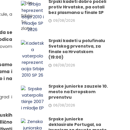
Srpski kadeti dobro počeli
protiv Hrvatske, pa ostali
bez plasmana u finale SP
ule, a
09/08/2026
 da se
odica
Srpski kadeti u polufinalu
a ovom
Svetskog prvenstva, za
finale sa Hrvatskom
(19:00)
 samo
08/08/2026
ama i
o i na
Srpske juniorke zauzele 10.
mesto na Evropskom
grad i
prvenstvu
06/08/2026
uskih
Srpske juniorke
dlično
deklasirale Portugal, sa
živati