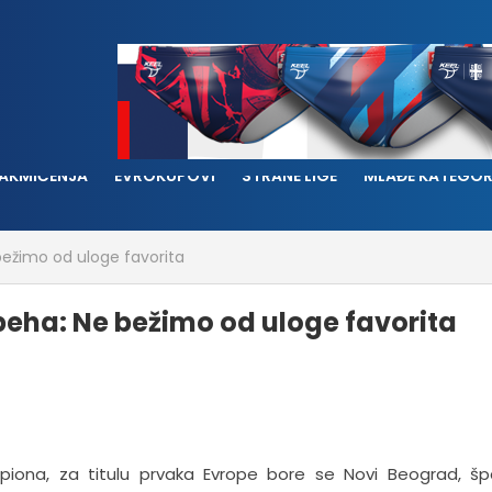
AKMIČENJA
EVROKUPOVI
STRANE LIGE
MLAĐE KATEGOR
ežimo od uloge favorita
eha: Ne bežimo od uloge favorita
ampiona, za titulu prvaka Evrope bore se Novi Beograd, š