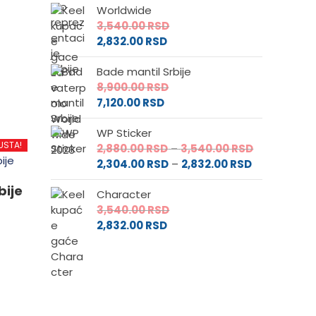
Worldwide
3,540.00
RSD
2,832.00
RSD
d
Bade mantil Srbije
8,900.00
RSD
7,120.00
RSD
.
WP Sticker
USTA!
Raspon
2,880.00
RSD
–
3,540.00
RSD
Raspon
cena:
2,304.00
RSD
–
2,832.00
RSD
cena:
od
e
bije
Character
od
2,880.00 RS
3,540.00
RSD
2,304.00 RS
do
2,832.00
RSD
do
3,540.00 RS
da.
2,832.00 RSD