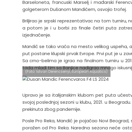
Barseloneta, francuski Marselj i mađarski Feren
golgeterom Dušanom Mandićem, osvojio trofej.
Briljirao je srpski reprezentativac na tom turniru
a potom je i u borbi za finale četiri puta zatr
izjednačenje.
Mandić se tako vraća na mesto velikog uspeha, a ovo
put postane klupski prvak Evrope. Prvi put je u zavr
Sa crno-belima je igrao na finalnom turniru u 20
tada mladi tim sa Banjice nadigrao mnogo iskusniji
(Foto: Istvan Derencsenyi, European Aquatics)
Upravo je sa italijanskim klubom pet puta učestv
svojoj poslednjoj sezoni u klubu, 2021. u Beogradu
prekinuta zbog pandemije.
Posle Pro Reka, Mandić je pojačao Novi Beograd, s
poražen od Pro Reka. Naredna sezona neće ostat