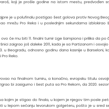
cvaroš, koji je prošle godine na istom mestu, predvođen s
, najpre je u polufinalu postigao šest golova protiv Novog Beo
esao mrežu Pro Reka i u poslednjim sekundama izblokirao 
 će mu biti 11. finalni turnir Lige šampiona i prilika da po č
šnici zaigrao još daleke 2011, kada je sa Partizanom i osvojio t
13. u Beogradu, odnosno godinu dana kasnije u Barseloni, k
 Pro Reko.
ovao na finalnom turniru, a konačno, evropsku titulu osvoji
. Igrao bi zasigurno i šest puta sa Pro Rekom, da 2020. sezon
a kojim je stigao do finala, u kojem je njegov tim posle pe
i u lepom sećanju levorukom golgeteru, pošto je u sred 