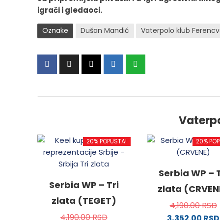
igrači i gledaoci.
Oznake
Dušan Mandić
Vaterpolo klub Ferencv
Vaterp
20% POPUSTA!
20% POP
Serbia WP – T
Serbia WP – Tri
zlata (CRVEN
zlata (TEGET)
4,190.00
RSD
4,190.00
RSD
3,352.00
RSD