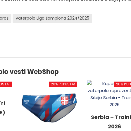
aroš
Vaterpolo Liga šampiona 2024/2025
olo vesti WebShop
USTA!
20% POPUSTA!
20% POP
ri
E)
Serbia – Train
2026