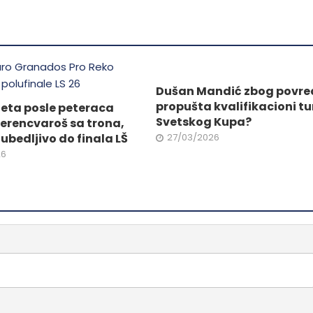
.
više
varijanti.
Opcije
mogu
ne
biti
izabrane
Dušan Mandić zbog povre
na
propušta kvalifikacioni tu
eta posle peteraca
da.
stranici
Svetskog Kupa?
Ferencvaroš sa trona,
proizvoda.
ubedljivo do finala LŠ
27/03/2026
26