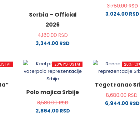
3,780.00
RSD
3,024.00
RSD
od
Serbia – Official
Ovaj
2026
proizvo
4,180.00
RSD
.
ima
3,344.00
RSD
više
Ovaj
varijanti
proizvod
Opcije
USTA!
20% POPUSTA!
20% POP
ima
ne
mogu
više
biti
varijanti.
izabran
ata”
Teget ranac Sr
Opcije
da.
na
Polo majica Srbije
8,680.00
RSD
mogu
stranici
3,580.00
RSD
6,944.00
RSD
biti
proizvo
2,864.00
RSD
izabrane
od
na
Ovaj
stranici
proizvod
proizvoda.
ima