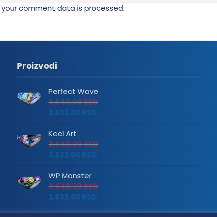
 your comment data is processed.
Proizvodi
Perfect Wave
3,540.00
RSD
2,832.00
RSD
Keel Art
3,540.00
RSD
2,832.00
RSD
WP Monster
3,540.00
RSD
2,832.00
RSD