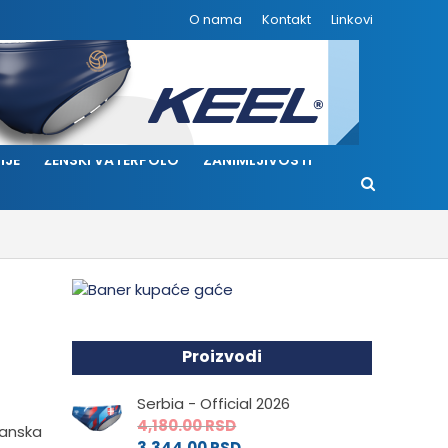
O nama
Kontakt
Linkovi
IJE
ŽENSKI VATERPOLO
ZANIMLJIVOSTI
Proizvodi
Serbia - Official 2026
4,180.00
RSD
panska
3,344.00
RSD