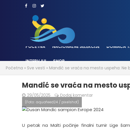
POČETNA
NACIONALNE SELEKCIJE
DOMAĆA T
INTERVJUI
SHOP
Početna
»
Sve vesti
»
Mandić se vraća na mesto uspeha: Ne b
Mandić se vraća na mesto usp
29/05/2025
Dodaj komentar
(Foto: aquafeed24 / pixe1shot)
U petak na Malti počinje finalni turnir Lige š