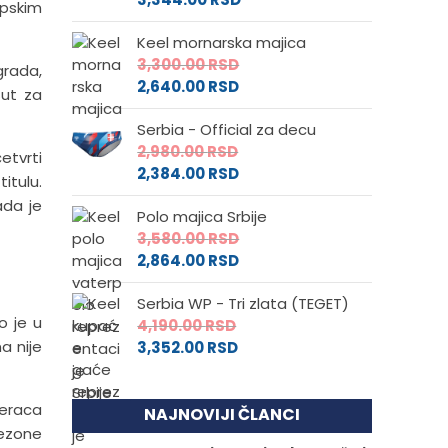
rpskim
Keel mornarska majica
3,300.00
RSD
grada,
2,640.00
RSD
šut za
Serbia - Official za decu
2,980.00
RSD
etvrti
2,384.00
RSD
itulu.
ada je
Polo majica Srbije
3,580.00
RSD
2,864.00
RSD
Serbia WP - Tri zlata (TEGET)
o je u
4,190.00
RSD
a nije
3,352.00
RSD
teraca
NAJNOVIJI ČLANCI
sezone