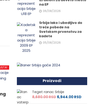
Izraelom za deveto mesto
na EP
06/08/2026
Srbija lako i ubedljivo do
treće pobede na
Svetskom prvenstvu za
kadete
05/08/2026
USTA!
Proizvodi
Teget ranac Srbije
ing
8,680.00
RSD
6,944.00
RSD