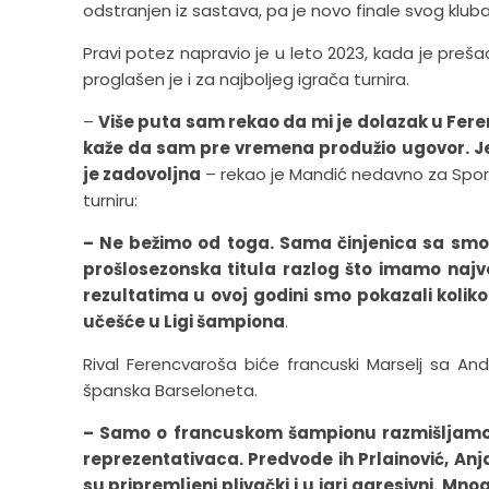
odstranjen iz sastava, pa je novo finale svog klub
Pravi potez napravio je u leto 2023, kada je preša
proglašen je i za najboljeg igrača turnira.
–
Više
puta sam rekao da mi je dolazak u Ferenc
kaže da sam pre vremena produžio ugovor. Je
je zadovoljna
– rekao je Mandić nedavno za Sport
turniru:
– Ne bežimo od toga. Sama činjenica sa smo 
prošlosezonska titula razlog što imamo najv
rezultatima u ovoj godini smo pokazali kolik
učešće u Ligi šampiona
.
Rival Ferencvaroša biće francuski Marselj sa And
španska Barseloneta.
– Samo o francuskom šampionu razmišljamo. 
reprezentativaca. Predvode ih Prlainović, Anja
su pripremljeni plivački i u igri agresivni. Mno