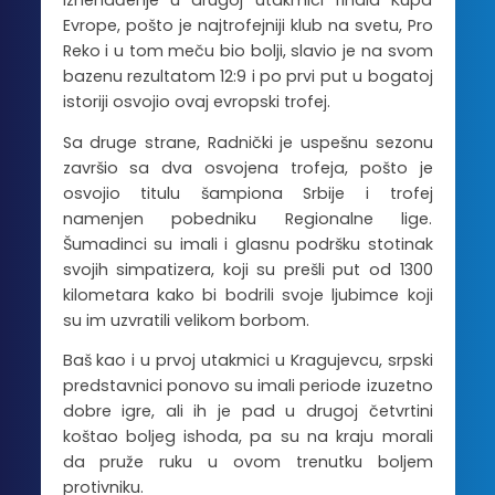
iznenađenje u drugoj utakmici finala Kupa
Evrope, pošto je najtrofejniji klub na svetu, Pro
Reko i u tom meču bio bolji, slavio je na svom
bazenu rezultatom 12:9 i po prvi put u bogatoj
istoriji osvojio ovaj evropski trofej.
Sa druge strane, Radnički je uspešnu sezonu
završio sa dva osvojena trofeja, pošto je
osvojio titulu šampiona Srbije i trofej
namenjen pobedniku Regionalne lige.
Šumadinci su imali i glasnu podršku stotinak
svojih simpatizera, koji su prešli put od 1300
kilometara kako bi bodrili svoje ljubimce koji
su im uzvratili velikom borbom.
Baš kao i u prvoj utakmici u Kragujevcu, srpski
predstavnici ponovo su imali periode izuzetno
dobre igre, ali ih je pad u drugoj četvrtini
koštao boljeg ishoda, pa su na kraju morali
da pruže ruku u ovom trenutku boljem
protivniku.