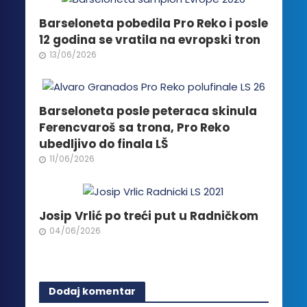
mogu
biti
Barseloneta pobedila Pro Reko i posle
izabrane
12 godina se vratila na evropski tron
na
13/06/2026
stranici
proizvoda.
Barseloneta posle peteraca skinula
Ferencvaroš sa trona, Pro Reko
ubedljivo do finala LŠ
11/06/2026
Josip Vrlić po treći put u Radničkom
04/06/2026
Dodaj komentar