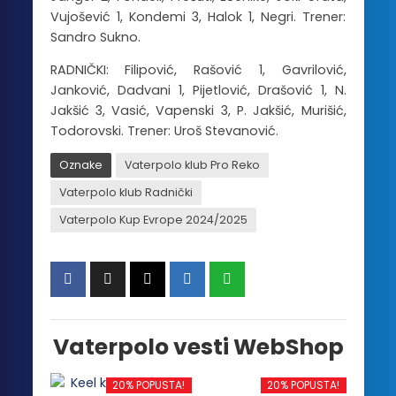
Vujošević 1, Kondemi 3, Halok 1, Negri. Trener:
Sandro Sukno.
RADNIČKI: Filipović, Rašović 1, Gavrilović,
Janković, Dadvani 1, Pijetlović, Drašović 1, N.
Jakšić 3, Vasić, Vapenski 3, P. Jakšić, Murišić,
Todorovski. Trener: Uroš Stevanović.
Oznake
Vaterpolo klub Pro Reko
Vaterpolo klub Radnički
Vaterpolo Kup Evrope 2024/2025
Vaterpolo vesti WebShop
20% POPUSTA!
20% POPUSTA!