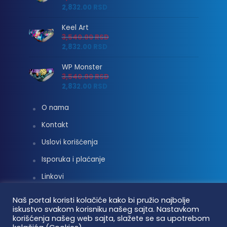
2,832.00
RSD
Keel Art
3,540.00
RSD
2,832.00
RSD
WP Monster
3,540.00
RSD
2,832.00
RSD
O nama
Kontakt
Uslovi korišćenja
Isporuka i plaćanje
Linkovi
Moj nalog
Naš portal koristi kolačiće kako bi pružio najbolje
iskustvo svakom korisniku našeg sajta. Nastavkom
korišćenja našeg web sajta, slažete se sa upotrebom