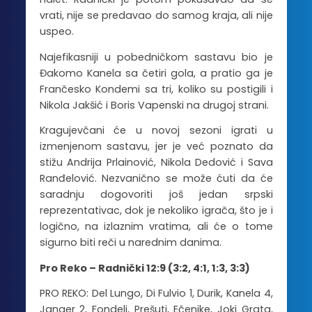
vrati, nije se predavao do samog kraja, ali nije
uspeo.
Najefikasniji u pobedničkom sastavu bio je
Đakomo Kanela sa četiri gola, a pratio ga je
Frančesko Kondemi sa tri, koliko su postigili i
Nikola Jakšić i Boris Vapenski na drugoj strani.
Kragujevčani će u novoj sezoni igrati u
izmenjenom sastavu, jer je već poznato da
stižu Andrija Prlainović, Nikola Dedović i Sava
Ranđelović. Nezvanično se može ćuti da će
saradnju dogovoriti još jedan srpski
reprezentativac, dok je nekoliko igrača, što je i
logično, na izlaznim vratima, ali će o tome
sigurno biti reči u narednim danima.
Pro Reko – Radnički 12:9 (3:2, 4:1, 1:3, 3:3)
PRO REKO: Del Lungo, Di Fulvio 1, Durik, Kanela 4,
Janger 2, Fondeli, Prešuti, Ečenike, Joki Grata,