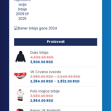
Proizvodi
Duks Srbija
4,500.00
RSD
3,600.00
RSD
VK Crvena zvezda
Raspon
2,980.00
RSD
–
3,540.00
RSD
Raspon
cena:
2,384.00
RSD
–
2,832.00
RSD
cena:
od
od
2,980.00 RSD
Polo majica Srbije
2,384.00 RSD
do
3,580.00
RSD
do
3,540.00 RSD
2,864.00
RSD
2,832.00 RSD
Ranac VK Radnički