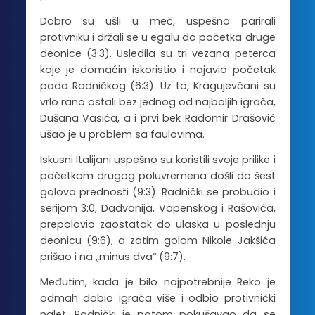
Dobro su ušli u meč, uspešno parirali
protivniku i držali se u egalu do početka druge
deonice (3:3). Usledila su tri vezana peterca
koje je domaćin iskoristio i najavio početak
pada Radničkog (6:3). Uz to, Kragujevčani su
vrlo rano ostali bez jednog od najboljih igrača,
Dušana Vasića, a i prvi bek Radomir Drašović
ušao je u problem sa faulovima.
Iskusni Italijani uspešno su koristili svoje prilike i
početkom drugog poluvremena došli do šest
golova prednosti (9:3). Radnički se probudio i
serijom 3:0, Dadvanija, Vapenskog i Rašovića,
prepolovio zaostatak do ulaska u poslednju
deonicu (9:6), a zatim golom Nikole Jakšića
prišao i na „minus dva“ (9:7).
Međutim, kada je bilo najpotrebnije Reko je
odmah dobio igrača više i odbio protivnički
nalet. Radnički je potom pokušavao da se