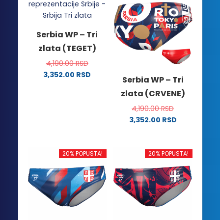
Serbia WP – Tri
zlata (TEGET)
4,190.00
RSD
3,352.00
RSD
Serbia WP – Tri
Ovaj
zlata (CRVENE)
proizvod
ima
4,190.00
RSD
više
3,352.00
RSD
Ovaj
varijanti.
proizvod
Opcije
ima
mogu
20% POPUSTA!
20% POPUSTA!
više
biti
varijanti.
izabrane
Opcije
na
mogu
stranici
biti
proizvoda.