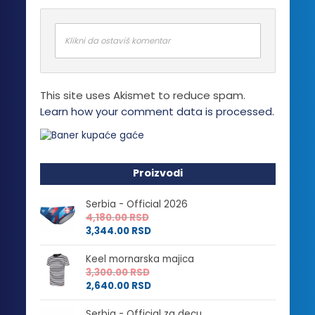
Klikni da ostaviš komentar
This site uses Akismet to reduce spam.
Learn how your comment data is processed.
Proizvodi
Serbia - Official 2026
4,180.00
RSD
3,344.00
RSD
Keel mornarska majica
3,300.00
RSD
2,640.00
RSD
Serbia - Official za decu