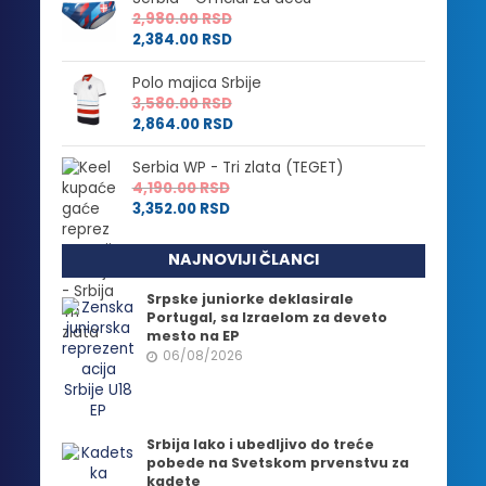
2,980.00
RSD
2,384.00
RSD
Polo majica Srbije
3,580.00
RSD
2,864.00
RSD
Serbia WP - Tri zlata (TEGET)
4,190.00
RSD
3,352.00
RSD
NAJNOVIJI ČLANCI
Srpske juniorke deklasirale
Portugal, sa Izraelom za deveto
mesto na EP
06/08/2026
Srbija lako i ubedljivo do treće
pobede na Svetskom prvenstvu za
kadete