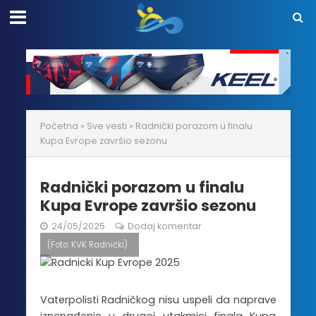
Početna
»
Sve vesti
»
Radnički porazom u finalu
Kupa Evrope završio sezonu
Radnički porazom u finalu
Kupa Evrope završio sezonu
24/05/2025
Dodaj komentar
(Foto: KVK Radnički)
Vaterpolisti Radničkog nisu uspeli da naprave