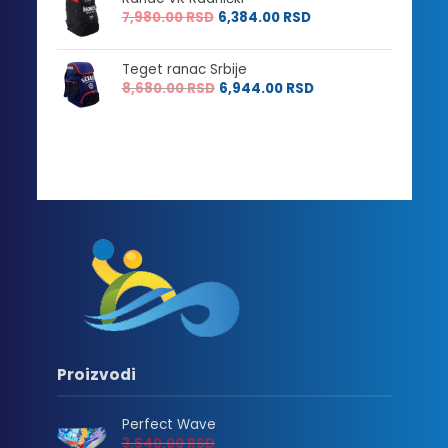
7,980.00
RSD
6,384.00
RSD
Teget ranac Srbije
8,680.00
RSD
6,944.00
RSD
Proizvodi
Perfect Wave
3,540.00
RSD