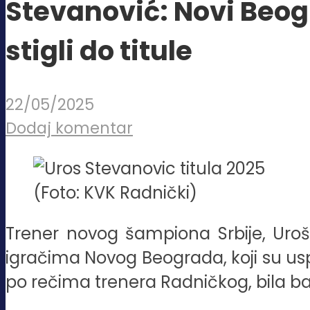
Stevanović: Novi Beog
stigli do titule
22/05/2025
Dodaj komentar
(Foto: KVK Radnički)
Trener novog šampiona Srbije, Uroš S
igračima Novog Beograda, koji su uspel
po rečima trenera Radničkog, bila b