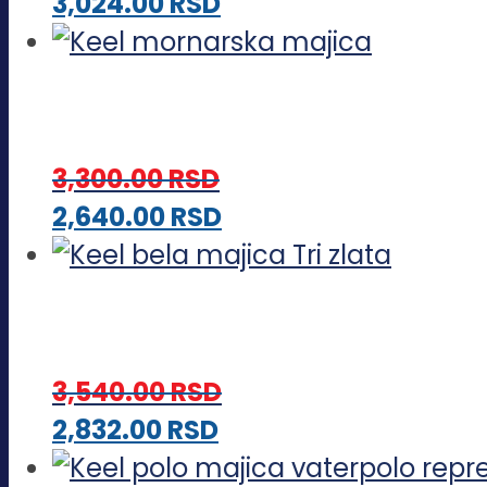
Ovaj
3,024.00
RSD
mogu
proizvod
biti
ima
izabrane
više
na
varijanti.
stranici
3,300.00
RSD
Opcije
proizvoda.
Ovaj
2,640.00
RSD
mogu
proizvod
biti
ima
izabrane
više
na
varijanti.
stranici
3,540.00
RSD
Opcije
proizvoda.
Ovaj
2,832.00
RSD
mogu
proizvod
biti