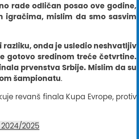
rno rade odličan posao ove godine,
im igračima, mislim da smo sasvim
 razliku, onda je usledio neshvatljiv
je gotovo sredinom treće četvrtine.
inala prvenstva Srbije. Mislim da su
pskom šampionatu
.
je revanš finala Kupa Evrope, protiv
e 2024/2025