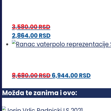
ima
izabrane
više
na
varijanti.
stranici
3,580.00
RSD
Opcije
proizvoda.
Ovaj
2,864.00
RSD
mogu
proizvod
biti
ima
izabrane
više
na
varijanti.
stranici
8,680.00
RSD
6,944.00
RSD
Opcije
proizvoda.
mogu
Možda te zanima i ovo:
biti
izabrane