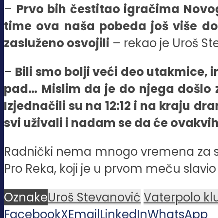
–
Prvo bih čestitao igračima Novo
time ova naša pobeda još više do
zasluženo osvojili
– rekao je Uroš Ste
–
Bili smo bolji veći deo utakmice, 
pad… Mislim da je do njega došlo z
Izjednačili su na 12:12 i na kraju 
svi uživali i nadam se da će ovakv
Radnički nema mnogo vremena za slav
Pro Reka, koji je u prvom meču slavio s
Oznake
Uroš Stevanović
Vaterpolo kl
Facebook
X
Email
LinkedIn
WhatsApp