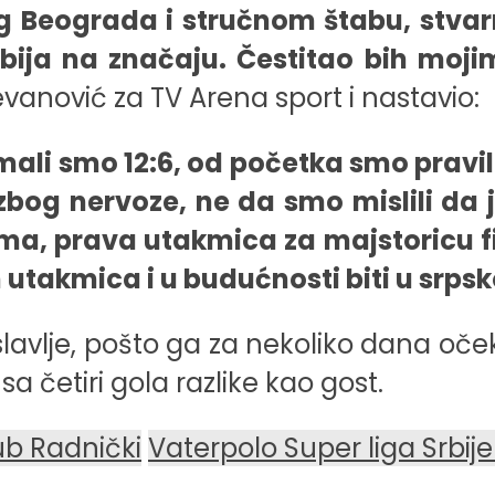
g Beograda i stručnom štabu, stva
bija na značaju. Čestitao bih moj
vanović za TV Arena sport i nastavio:
imali smo 12:6, od početka smo pravili
bog nervoze, ne da smo mislili da 
drama, prava utakmica za majstoricu f
ih utakmica i u budućnosti biti u sr
lje, pošto ga za nekoliko dana očeku
a četiri gola razlike kao gost.
ub Radnički
Vaterpolo Super liga Srbij