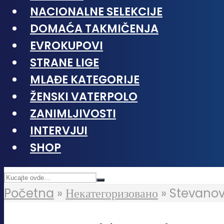
NACIONALNE SELEKCIJE
DOMAĆA TAKMIČENJA
EVROKUPOVI
STRANE LIGE
MLAĐE KATEGORIJE
ŽENSKI VATERPOLO
ZANIMLJIVOSTI
INTERVJUI
SHOP
Početna
»
Некатегоризовано
»
Stevanovi