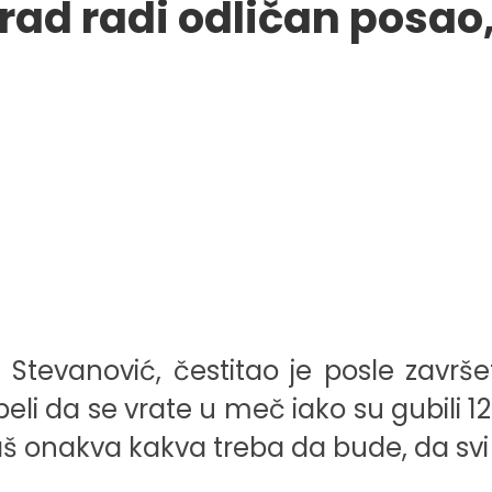
rad radi odličan posao,
tevanović, čestitao je posle završet
i da se vrate u meč iako su gubili 12:6
aš onakva kakva treba da bude, da svi