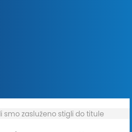
 smo zasluženo stigli do titule