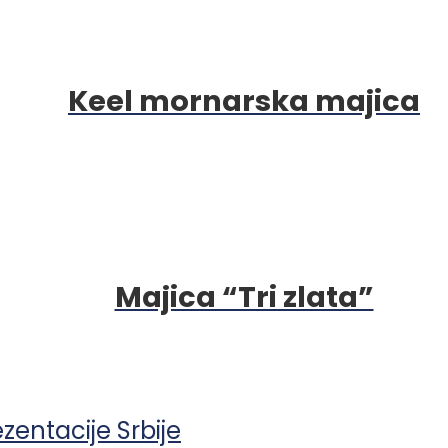
Keel mornarska majica
Majica “Tri zlata”