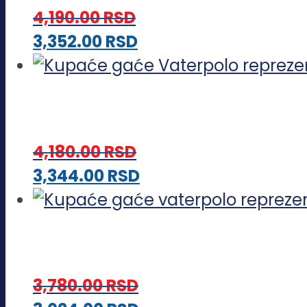
varijanti.
4,190.00
RSD
Opcije
Ovaj
3,352.00
RSD
mogu
proizvod
biti
ima
izabrane
više
na
varijanti.
stranici
4,180.00
RSD
Opcije
proizvoda.
Ovaj
3,344.00
RSD
mogu
proizvod
biti
ima
izabrane
više
na
varijanti.
stranici
3,780.00
RSD
Opcije
proizvoda.