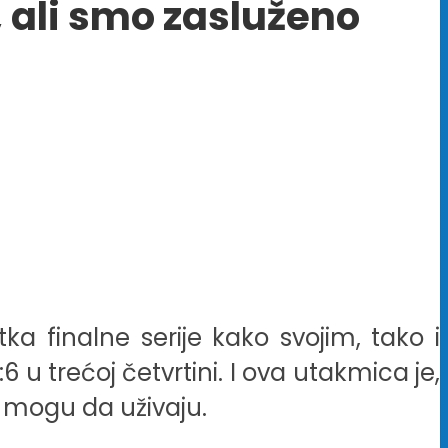
 ali smo zasluženo
ka finalne serije kako svojim, tako i
 u trećoj četvrtini. I ova utakmica je,
 mogu da uživaju.