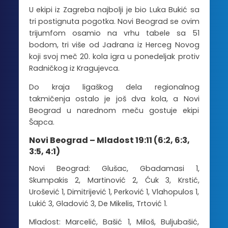
U ekipi iz Zagreba najbolji je bio Luka Bukić sa
tri postignuta pogotka. Novi Beograd se ovim
trijumfom osamio na vrhu tabele sa 51
bodom, tri više od Jadrana iz Herceg Novog
koji svoj meč 20. kola igra u ponedeljak protiv
Radničkog iz Kragujevca.
Do kraja ligaškog dela regionalnog
takmičenja ostalo je još dva kola, a Novi
Beograd u narednom meču gostuje ekipi
Šapca.
Novi Beograd – Mladost 19:11 (6:2, 6:3,
3:5, 4:1)
Novi Beograd: Glušac, Gbadamasi 1,
Skumpakis 2, Martinović 2, Ćuk 3, Krstić,
Urošević 1, Dimitrijević 1, Perković 1, Vlahopulos 1,
Lukić 3, Gladović 3, De Mikelis, Trtović 1.
Mladost: Marcelić, Bašić 1, Miloš, Buljubašić,