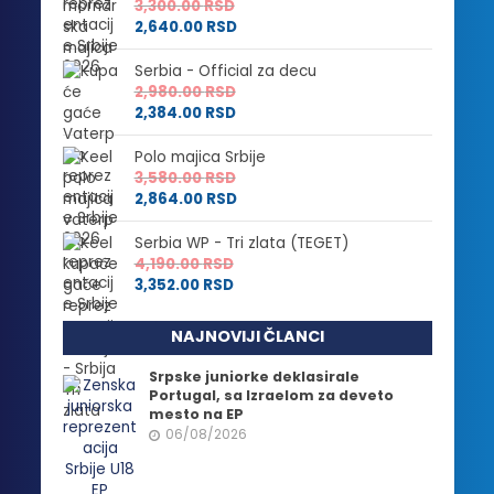
3,300.00
RSD
2,640.00
RSD
Serbia - Official za decu
2,980.00
RSD
2,384.00
RSD
Polo majica Srbije
3,580.00
RSD
2,864.00
RSD
Serbia WP - Tri zlata (TEGET)
4,190.00
RSD
3,352.00
RSD
NAJNOVIJI ČLANCI
Srpske juniorke deklasirale
Portugal, sa Izraelom za deveto
mesto na EP
06/08/2026