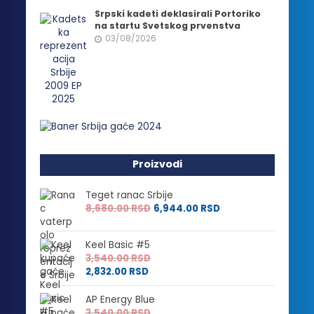
Srpski kadeti deklasirali Portoriko
na startu Svetskog prvenstva
03/08/2026
Proizvodi
Teget ranac Srbije
8,680.00
RSD
6,944.00
RSD
Keel Basic #5
3,540.00
RSD
2,832.00
RSD
AP Energy Blue
3,540.00
RSD