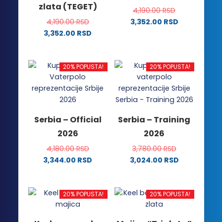
zlata (TEGET)
4,190.00
RSD
4,190.00
RSD
3,352.00
RSD
Ovaj
3,352.00
RSD
Ovaj
proizvod
proizvod
ima
ima
više
20% POPUSTA!
20% POPUSTA!
više
varijanti.
varijanti.
Opcije
Opcije
mogu
mogu
biti
Serbia – Official
Serbia – Training
biti
izabrane
2026
2026
izabrane
na
na
stranici
4,180.00
RSD
3,780.00
RSD
stranici
proizvoda.
3,344.00
RSD
3,024.00
RSD
proizvoda.
Ovaj
Ovaj
proizvod
proizvod
ima
ima
20% POPUSTA!
20% POPUSTA!
više
više
varijanti.
varijanti.