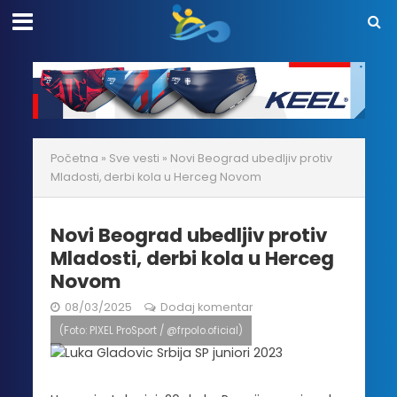
Početna
»
Sve vesti
»
Novi Beograd ubedljiv protiv
Mladosti, derbi kola u Herceg Novom
Novi Beograd ubedljiv protiv
Mladosti, derbi kola u Herceg
Novom
08/03/2025
Dodaj komentar
(Foto: PIXEL ProSport / @frpolo.oficial)