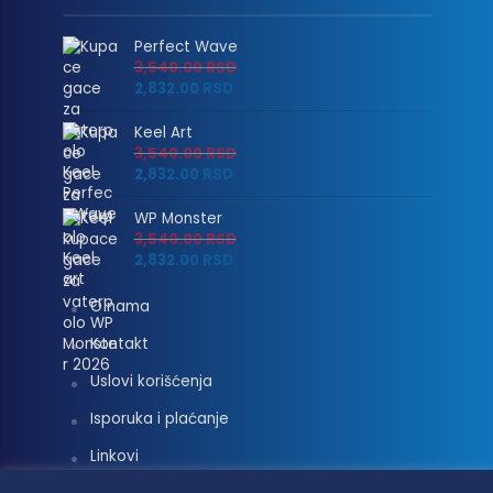
Perfect Wave
3,540.00
RSD
2,832.00
RSD
Keel Art
3,540.00
RSD
2,832.00
RSD
WP Monster
3,540.00
RSD
2,832.00
RSD
O nama
Kontakt
Uslovi korišćenja
Isporuka i plaćanje
Linkovi