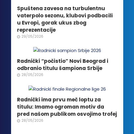
mogu
biti
Spuštena zavesa na turbulentnu
izabrane
vaterpolo sezonu, klubovi podbacili
na
u Evropi, gorak ukus zbog
stranici
reprezentacije
proizvoda.
29/05/2026
Radnički “počistio” Novi Beograd i
odbranio titulu šampiona Srbije
28/05/2026
Radnički ima prvu meč loptu za
titulu: Imamo ogroman motiv da
pred našom publikom osvojimo trofej
28/05/2026