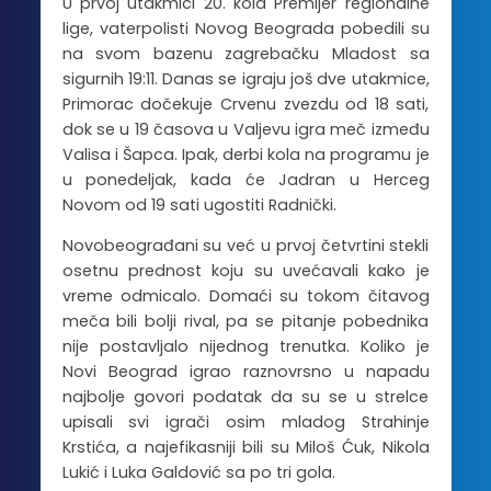
U prvoj utakmici 20. kola Premijer regionalne
lige, vaterpolisti Novog Beograda pobedili su
na svom bazenu zagrebačku Mladost sa
sigurnih 19:11. Danas se igraju još dve utakmice,
Primorac dočekuje Crvenu zvezdu od 18 sati,
dok se u 19 časova u Valjevu igra meč između
Valisa i Šapca. Ipak, derbi kola na programu je
u ponedeljak, kada će Jadran u Herceg
Novom od 19 sati ugostiti Radnički.
Novobeograđani su već u prvoj četvrtini stekli
osetnu prednost koju su uvećavali kako je
vreme odmicalo. Domaći su tokom čitavog
meča bili bolji rival, pa se pitanje pobednika
nije postavljalo nijednog trenutka. Koliko je
Novi Beograd igrao raznovrsno u napadu
najbolje govori podatak da su se u strelce
upisali svi igrači osim mladog Strahinje
Krstića, a najefikasniji bili su Miloš Ćuk, Nikola
Lukić i Luka Galdović sa po tri gola.