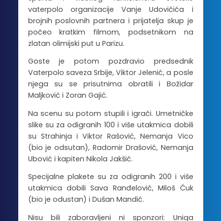
vaterpolo organizacije Vanje Udovičića i
brojnih poslovnih partnera i prijatelja skup je
počeo kratkim filmom, podsetnikom na
zlatan olimijski put u Parizu.
Goste je potom pozdravio predsednik
Vaterpolo saveza Srbije, Viktor Jelenić, a posle
njega su se prisutnima obratili i Božidar
Maljković i Zoran Gajić.
Na scenu su potom stupili i igrači. Umetničke
slike su za odigranih 100 i više utakmica dobili
su Strahinja i Viktor Rašović, Nemanja Vico
(bio je odsutan), Radomir Drašović, Nemanja
Ubović i kapiten Nikola Jakšić.
Specijalne plakete su za odigranih 200 i više
utakmica dobili Sava Ranđelović, Miloš Ćuk
(bio je odustan) i Dušan Mandić.
Nisu bili zaboravljeni ni sponzori: Uniqa