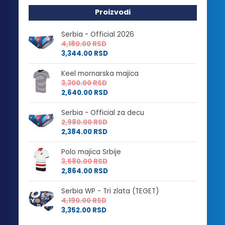
Proizvodi
Serbia - Official 2026
4,180.00
RSD
3,344.00
RSD
Keel mornarska majica
3,300.00
RSD
2,640.00
RSD
Serbia - Official za decu
2,980.00
RSD
2,384.00
RSD
Polo majica Srbije
3,580.00
RSD
2,864.00
RSD
Serbia WP - Tri zlata (TEGET)
4,190.00
RSD
3,352.00
RSD