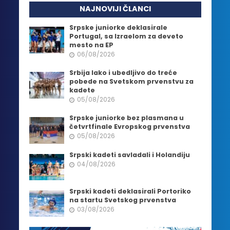
NAJNOVIJI ČLANCI
Srpske juniorke deklasirale
Portugal, sa Izraelom za deveto
mesto na EP
06/08/2026
Srbija lako i ubedljivo do treće
pobede na Svetskom prvenstvu za
kadete
05/08/2026
Srpske juniorke bez plasmana u
četvrtfinale Evropskog prvenstva
05/08/2026
Srpski kadeti savladali i Holandiju
04/08/2026
Srpski kadeti deklasirali Portoriko
na startu Svetskog prvenstva
03/08/2026