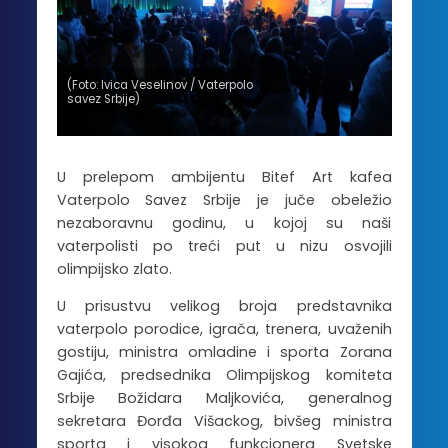
(Foto: Ivica Veselinov / Vaterpolo
savez Srbije)
U prelepom ambijentu Bitef Art kafea
Vaterpolo Savez Srbije je juče obeležio
nezaboravnu godinu, u kojoj su naši
vaterpolisti po treći put u nizu osvojili
olimpijsko zlato.
U prisustvu velikog broja predstavnika
vaterpolo porodice, igrača, trenera, uvaženih
gostiju, ministra omladine i sporta Zorana
Gajića, predsednika Olimpijskog komiteta
Srbije Božidara Maljkovića, generalnog
sekretara Đorđa Višackog, bivšeg ministra
sporta i visokog funkcionera Svetske