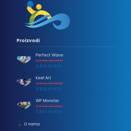
Proizvodi
Perfect Wave
3,540.00
RSD
2,832.00
RSD
Keel Art
3,540.00
RSD
2,832.00
RSD
WP Monster
3,540.00
RSD
2,832.00
RSD
O nama