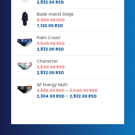
2,832.00
RSD
Bade mantil Srbije
8,900.00
RSD
7,120.00
RSD
Palm Coast
3,540.00
RSD
2,832.00
RSD
Character
3,540.00
RSD
2,832.00
RSD
AP Energy Multi
Raspon
2,880.00
RSD
–
3,540.00
RSD
Raspon
cena:
2,304.00
RSD
–
2,832.00
RSD
cena:
od
od
2,880.00 RSD
2,304.00 RSD
do
do
3,540.00 RSD
2,832.00 RSD