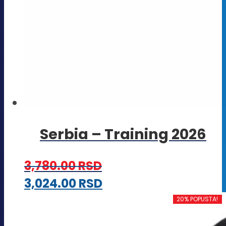
Serbia – Training 2026
3,780.00
RSD
Ovaj
3,024.00
RSD
proizvod
20% POPUSTA!
ima