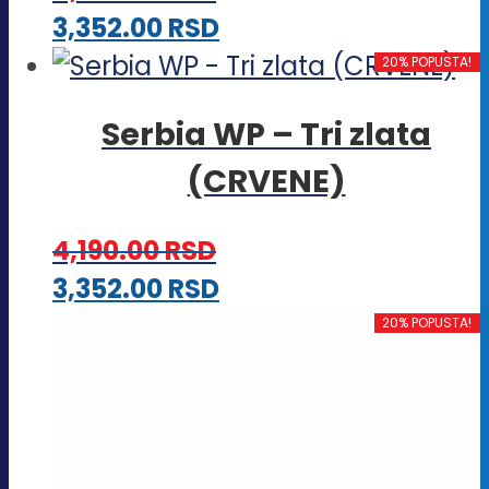
Ovaj
3,352.00
RSD
proizvod
20% POPUSTA!
ima
Serbia WP – Tri zlata
više
(CRVENE)
varijanti.
Opcije
4,190.00
RSD
mogu
Ovaj
3,352.00
RSD
biti
proizvod
20% POPUSTA!
izabrane
ima
na
više
stranici
varijanti.
proizvoda.
Opcije