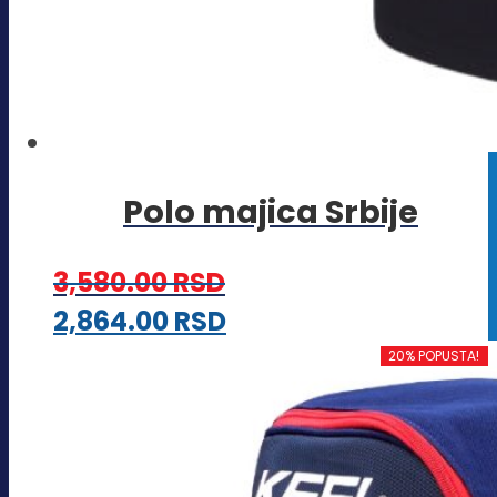
Polo majica Srbije
3,580.00
RSD
Ovaj
2,864.00
RSD
proizvod
20% POPUSTA!
ima
više
varijanti.