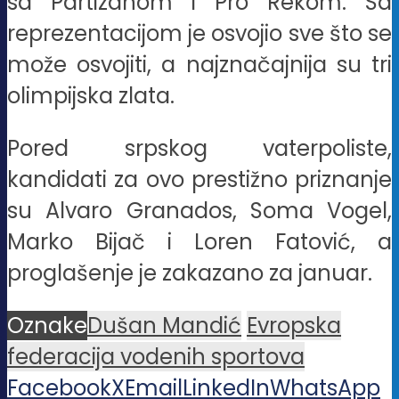
sa Partizanom i Pro Rekom. Sa
reprezentacijom je osvojio sve što se
može osvojiti, a najznačajnija su tri
olimpijska zlata.
Pored srpskog vaterpoliste,
kandidati za ovo prestižno priznanje
su Alvaro Granados, Soma Vogel,
Marko Bijač i Loren Fatović, a
proglašenje je zakazano za januar.
Oznake
Dušan Mandić
Evropska
federacija vodenih sportova
Facebook
X
Email
LinkedIn
WhatsApp