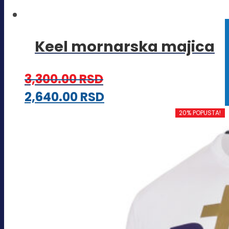
Keel mornarska majica
3,300.00
RSD
Ovaj
2,640.00
RSD
proizvod
20% POPUSTA!
ima
više
varijanti.
Opcije
mogu
biti