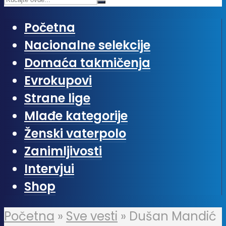
Početna
Nacionalne selekcije
Domaća takmičenja
Evrokupovi
Strane lige
Mlađe kategorije
Ženski vaterpolo
Zanimljivosti
Intervjui
Shop
Početna
»
Sve vesti
»
Dušan Mandić