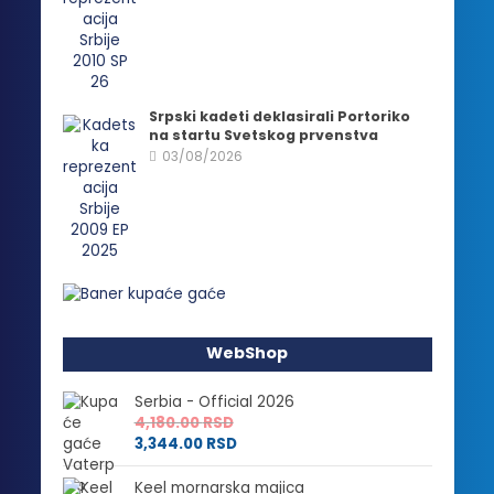
Srpski kadeti deklasirali Portoriko
na startu Svetskog prvenstva
03/08/2026
WebShop
Serbia - Official 2026
4,180.00
RSD
3,344.00
RSD
Keel mornarska majica