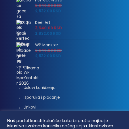
Perfect Wave
3,540.00
RSD
2,832.00
RSD
Keel Art
3,540.00
RSD
2,832.00
RSD
WP Monster
3,540.00
RSD
2,832.00
RSD
O nama
Kontakt
Uslovi korišćenja
Isporuka i plaćanje
Linkovi
Moj nalog
Naš portal koristi kolačiće kako bi pružio najbolje
iskustvo svakom korisniku našeg sajta. Nastavkom