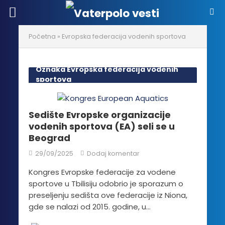
Početna
»
Evropska federacija vodenih sportova
Oznaka Evropska federacija vodenih
sportova
Sedište Evropske organizacije
vodenih sportova (EA) seli se u
Beograd
29/09/2025
Dodaj komentar
Kongres Evropske federacije za vodene
sportove u Tbilisiju odobrio je sporazum o
preseljenju sedišta ove federacije iz Niona,
gde se nalazi od 2015. godine, u...