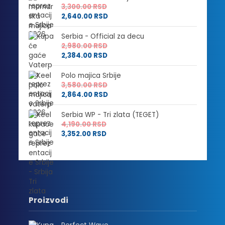
3,300.00
RSD
2,640.00
RSD
Serbia - Official za decu
2,980.00
RSD
2,384.00
RSD
Polo majica Srbije
3,580.00
RSD
2,864.00
RSD
Serbia WP - Tri zlata (TEGET)
4,190.00
RSD
3,352.00
RSD
Proizvodi