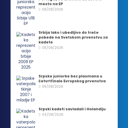
mesto na EP
06/08/2026
Srbija lako i ubedljivo do treće
pobede na Svetskom prvenstvu za
kadete
05/08/2026
Srpske juniorke bez plasmana u
četvrtfinale Evropskog prvenstva
05/08/2026
Srpski kadeti savladali i Holandiju
04/08/2026