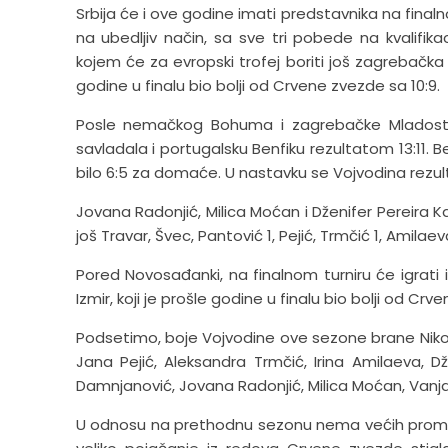
Srbija će i ove godine imati predstavnika na final
na ubedljiv način, sa sve tri pobede na kvalifik
kojem će za evropski trofej boriti još zagrebačka 
godine u finalu bio bolji od Crvene zvezde sa 10:9.
Posle nemačkog Bohuma i zagrebačke Mladosti,
savladala i portugalsku Benfiku rezultatom 13:11. B
bilo 6:5 za domaće. U nastavku se Vojvodina rezultats
Jovana Radonjić, Milica Moćan i Dženifer Pereira K
još Travar, Švec, Pantović 1, Pejić, Trmčić 1, Amilae
Pored Novosađanki, na finalnom turniru će igrati i 
Izmir, koji je prošle godine u finalu bio bolji od Crv
Podsetimo, boje Vojvodine ove sezone brane Nikoli
Jana Pejić, Aleksandra Trmčić, Irina Amilaeva, Dž
Damnjanović, Jovana Radonjić, Milica Moćan, Vanja Đ
U odnosu na prethodnu sezonu nema većih promena