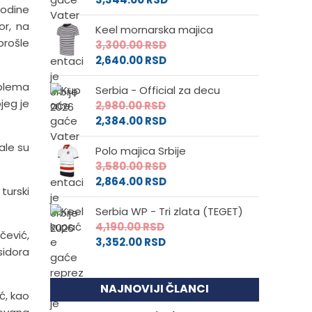
vodine
or, na
Keel mornarska majica
prošle
3,300.00
RSD
2,640.00
RSD
blema
Serbia - Official za decu
jeg je
2,980.00
RSD
2,384.00
RSD
ale su
Polo majica Srbije
3,580.00
RSD
2,864.00
RSD
turski
Serbia WP - Tri zlata (TEGET)
4,190.00
RSD
čević,
3,352.00
RSD
sidora
NAJNOVIJI ČLANCI
ć, kao