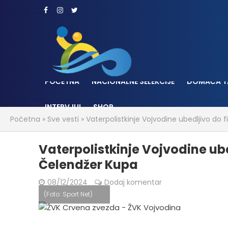
POČETNA
NACIONALNE SELEKCIJE
DOMAĆA T
INTERVJUI
SHOP
Početna
»
Sve vesti
»
Vaterpolistkinje Vojvodine ubedljivo do 
Vaterpolistkinje Vojvodine ube
Čelendžer Kupa
08/12/2024
Dodaj komentar
(Foto: Sport Net)