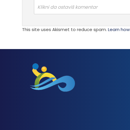
Klikni da ostaviš komentar
This site uses Akismet to reduce spam.
Learn how