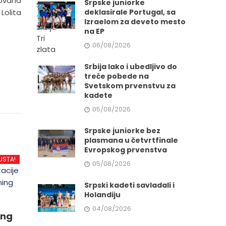
Jovana
Srpske juniorke
Lolita
deklasirale Portugal, sa
Izraelom za deveto mesto
na EP
06/08/2026
Srbija lako i ubedljivo do
treće pobede na
Svetskom prvenstvu za
kadete
05/08/2026
Srpske juniorke bez
plasmana u četvrtfinale
Evropskog prvenstva
USTA!
05/08/2026
Srpski kadeti savladali i
Holandiju
04/08/2026
ing