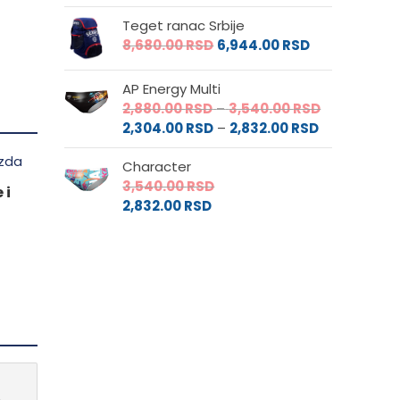
Teget ranac Srbije
8,680.00
RSD
6,944.00
RSD
AP Energy Multi
Raspon
2,880.00
RSD
–
3,540.00
RSD
Raspon
cena:
2,304.00
RSD
–
2,832.00
RSD
cena:
od
Character
od
2,880.00 RS
3,540.00
RSD
2,304.00 RS
do
 i
2,832.00
RSD
do
3,540.00 RS
2,832.00 RSD