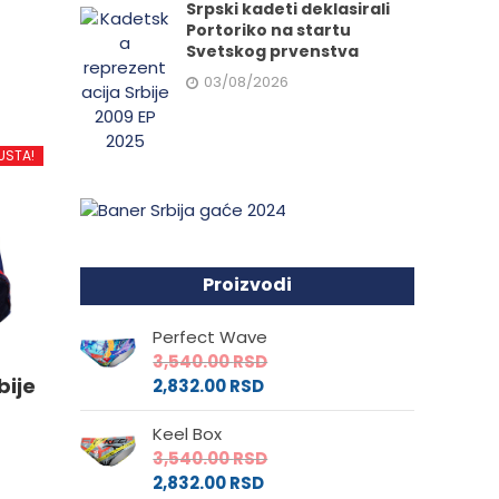
Srpski kadeti deklasirali
Portoriko na startu
Svetskog prvenstva
03/08/2026
d
USTA!
.
Proizvodi
e
Perfect Wave
3,540.00
RSD
bije
2,832.00
RSD
da.
Keel Box
3,540.00
RSD
2,832.00
RSD