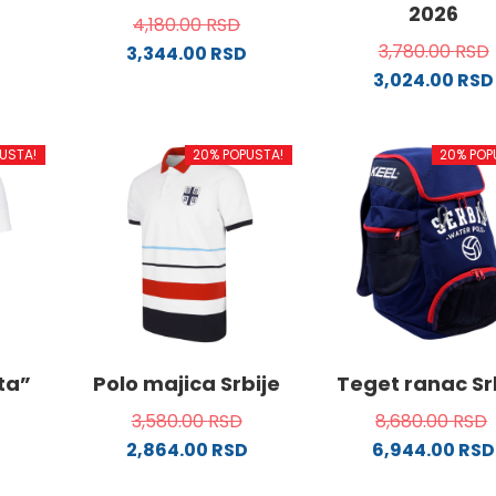
2026
4,180.00
RSD
3,780.00
RSD
3,344.00
RSD
3,024.00
RSD
od
Ovaj
proizvod
Ovaj
ima
proizvo
USTA!
20% POPUSTA!
20% POP
.
više
ima
varijanti.
više
Opcije
varijanti
mogu
Opcije
ne
biti
mogu
izabrane
biti
na
izabran
da.
stranici
na
proizvoda.
stranici
ata”
Polo majica Srbije
Teget ranac Sr
proizvo
3,580.00
RSD
8,680.00
RSD
2,864.00
RSD
6,944.00
RSD
Ovaj