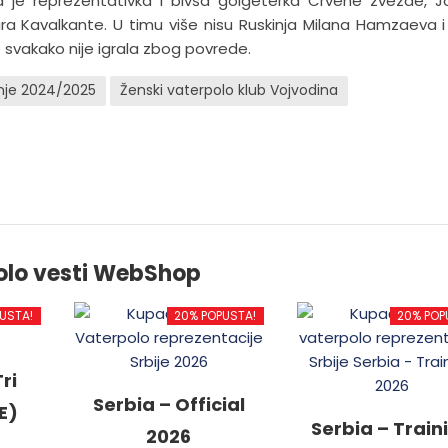
a je reprezentativka i bivša golgeterka Crvene zvezde, 
eira Kavalkante. U timu više nisu Ruskinja Milana Hamzaeva i 
e svakako nije igrala zbog povrede.
inje 2024/2025
Ženski vaterpolo klub Vojvodina
olo vesti WebShop
USTA!
20% POPUSTA!
20% POP
ri
Serbia – Official
E)
Serbia – Train
2026