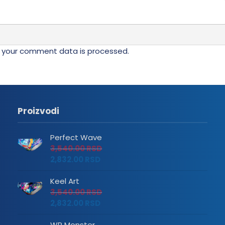
 your comment data is processed.
Proizvodi
Perfect Wave
3,540.00
RSD
2,832.00
RSD
Keel Art
3,540.00
RSD
2,832.00
RSD
WP Monster