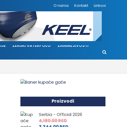
O nama
Kontakt
Linkovi
IJE
ŽENSKI VATERPOLO
ZANIMLJIVOSTI
Proizvodi
Serbia - Official 2026
4,180.00
RSD
3,344.00
RSD