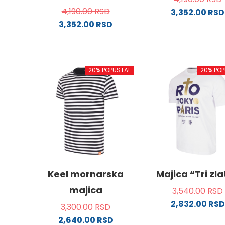
4,190.00
RSD
3,352.00
RSD
3,352.00
RSD
Ovaj
Ovaj
proizv
proizvod
ima
ima
više
20% POPUSTA!
20% POP
više
varijanti
varijanti.
Opcije
Opcije
mogu
mogu
biti
biti
izabra
izabrane
na
na
stranici
stranici
proizvo
proizvoda.
Keel mornarska
Majica “Tri zl
majica
3,540.00
RSD
2,832.00
RSD
3,300.00
RSD
Ovaj
2,640.00
RSD