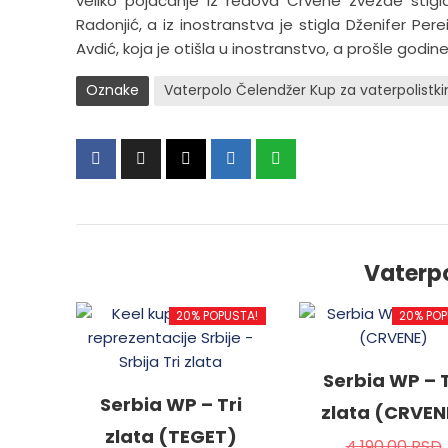
veliko pojačanje iz redova Crvene zvezde stigl
Radonjić, a iz inostranstva je stigla Dženifer Per
Avdić, koja je otišla u inostranstvo, a prošle godin
Oznake
Vaterpolo Čelendžer Kup za vaterpolistk
Vaterp
20% POPUSTA!
20% POP
Serbia WP – T
Serbia WP – Tri
zlata (CRVEN
zlata (TEGET)
4,190.00
RSD