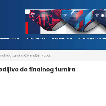
AKMIČENJA
EVROKUPOVI
STRANE LIGE
MLAĐE KATEGOR
finalnog turnira Čelendžer Kupa
dljivo do finalnog turnira