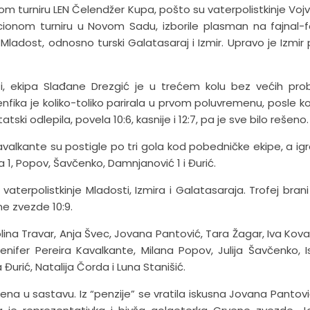
nom turniru LEN Čelendžer Kupa, pošto su vaterpolistkinje Voj
acionom turniru u Novom Sadu, izborile plasman na fajnal-f
Mladost, odnosno turski Galatasaraj i Izmir. Upravo je Izmir 
 ekipa Slađane Drezgić je u trećem kolu bez većih pro
enfika je koliko-toliko parirala u prvom poluvremenu, posle ko
ki odlepila, povela 10:6, kasnije i 12:7, pa je sve bilo rešeno.
avalkante su postigle po tri gola kod pobedničke ekipe, a igr
va 1, Popov, Šavčenko, Damnjanović 1 i Đurić.
vaterpolistkinje Mladosti, Izmira i Galatasaraja. Trofej brani 
ene zvezde 10:9.
na Travar, Anja Švec, Jovana Pantović, Tara Žagar, Iva Kova
enifer Pereira Kavalkante, Milana Popov, Julija Šavčenko, I
urić, Natalija Čorda i Luna Stanišić.
 u sastavu. Iz “penzije” se vratila iskusna Jovana Pantovi