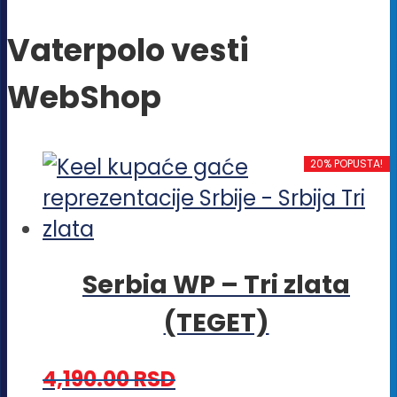
Vaterpolo vesti
WebShop
20% POPUSTA!
Serbia WP – Tri zlata
(TEGET)
4,190.00
RSD