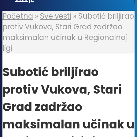
Početna
»
Sve vesti
»
Subotić briljirao
protiv Vukova, Stari Grad zadržao
maksimalan učinak u Regionalnoj
ligi
Subotić briljirao
protiv Vukova, Stari
Grad zadržao
maksimalan učinak u