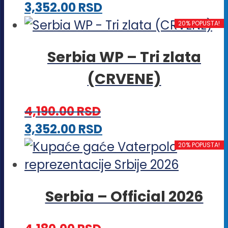
Ovaj
3,352.00
RSD
proizvod
20% POPUSTA!
ima
Serbia WP – Tri zlata
više
(CRVENE)
varijanti.
Opcije
4,190.00
RSD
mogu
Ovaj
3,352.00
RSD
biti
proizvod
20% POPUSTA!
izabrane
ima
na
više
stranici
Serbia – Official 2026
varijanti.
proizvoda.
Opcije