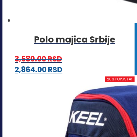
Polo majica Srbije
3,580.00
RSD
Ovaj
2,864.00
RSD
proizvod
20% POPUSTA!
ima
više
varijanti.
Opcije
mogu