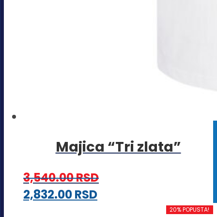
Majica “Tri zlata”
3,540.00
RSD
Ovaj
2,832.00
RSD
proizvod
20% POPUSTA!