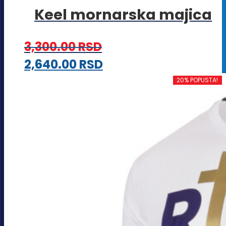
Keel mornarska majica
3,300.00
RSD
Ovaj
2,640.00
RSD
proizvod
20% POPUSTA!
ima
više
varijanti.
Opcije
mogu
biti
izabrane
na