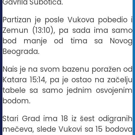
Gavrila Subotića.
Partizan je posle Vukova pobedio i
Zemun (13:10), pa sada ima samo
bod manje od tima sa Novog
Beograda.
Nais je na svom bazenu poražen od
Katara 15:14, pa je ostao na začelju
tabele sa samo jednim osvojenim
bodom.
Stari Grad ima 18 iz šest odigranih
mečeva, slede Vukovi sa 15 bodova