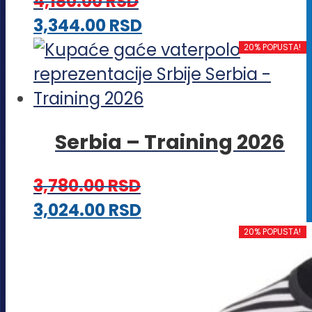
4,180.00
RSD
mogu
Ovaj
3,344.00
RSD
biti
proizvod
20% POPUSTA!
izabrane
ima
na
više
stranici
varijanti.
proizvoda.
Serbia – Training 2026
Opcije
mogu
3,780.00
RSD
biti
Ovaj
3,024.00
RSD
izabrane
proizvod
20% POPUSTA!
na
ima
stranici
više
proizvoda.
varijanti.