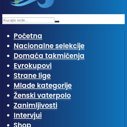
Početna
Nacionalne selekcije
Domaća takmičenja
Evrokupovi
Strane lige
Mlađe kategorije
Ženski vaterpolo
Zanimljivosti
Intervjui
Shop