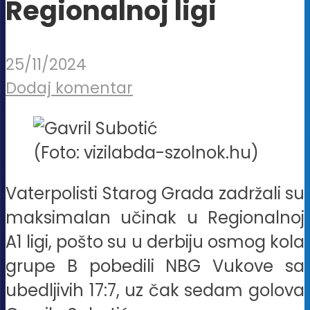
Regionalnoj ligi
25/11/2024
Dodaj komentar
(Foto: vizilabda-szolnok.hu)
Vaterpolisti Starog Grada zadržali su
maksimalan učinak u Regionalnoj
A1 ligi, pošto su u derbiju osmog kola
grupe B pobedili NBG Vukove sa
ubedljivih 17:7, uz čak sedam golova