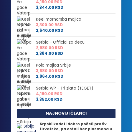
4,180.00
RSD
3,344.00
RSD
Keel mornarska majica
3,300.00
RSD
2,640.00
RSD
Serbia - Official za decu
2,980.00
RSD
2,384.00
RSD
Polo majica Srbije
3,580.00
RSD
2,864.00
RSD
Serbia WP - Tri zlata (TEGET)
4,190.00
RSD
3,352.00
RSD
NAJNOVIJI ČLANCI
Srpski kadeti dobro počeli protiv
Hrvatske, pa ostali bez plasmana u