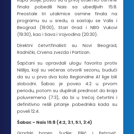
Kupa Srbije, pošto su u prvoj utakmici osmine
finala pobedili Nais sa ubedljivih 15:8.
Preostale tri utakmice osmine finala na
programu su u sredu, a sastaju se Valis i
Beograd (19:00), Stari Grad i NBG Vukovi
(19:30), kao i Sava i Vojvodina (20:30).
Direktni četvrtfinalisti su Novi Beograd,
Radnički, Crvena zvezda i Partizan.
Šapčani su opravdali ulogu favorita protiv
Nišlija, koji su večeras otvorili sezonu, budući
da su u prva dva kola Regionalne A1 lige bili
slobodni. Šabac je poveo 4:2 u prvom
periodu, potom su duplirali prednost do kraja
poluvremena (7:3), da bi u trećoj četvrtini i
definitivno rešili pitanje pobednika kada su
poveli 12:4.
Šabac – Nais 15:8 (4:2, 3:1, 5:1, 3:4)
Gradski bazen. Sudije: Piljić i Petrović.