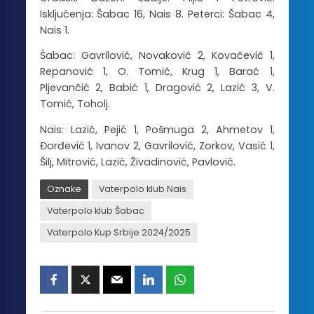
Isključenja: Šabac 16, Nais 8. Peterci: Šabac 4,
Nais 1.
Šabac: Gavrilović, Novaković 2, Kovačević 1,
Repanović 1, O. Tomić, Krug 1, Barać 1,
Pljevančić 2, Babić 1, Dragović 2, Lazić 3, V.
Tomić, Toholj.
Nais: Lazić, Pejić 1, Pošmuga 2, Ahmetov 1,
Đorđević 1, Ivanov 2, Gavrilović, Zorkov, Vasić 1,
Šilj, Mitrović, Lazić, Živadinović, Pavlović.
Oznake
Vaterpolo klub Nais
Vaterpolo klub Šabac
Vaterpolo Kup Srbije 2024/2025