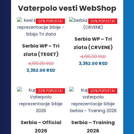
Vaterpolo vesti WebShop
20% POPUSTA!
20% POPUSTA!
Serbia WP – Tri
Serbia WP – Tri
zlata (CRVENE)
zlata (TEGET)
4,190.00
RSD
4,190.00
RSD
3,352.00
RSD
Ovaj
3,352.00
RSD
Ovaj
proizvod
proizvod
ima
ima
više
20% POPUSTA!
20% POPUSTA!
više
varijanti.
varijanti.
Opcije
Opcije
mogu
mogu
biti
Serbia – Official
Serbia – Training
biti
izabrane
2026
2026
izabrane
na