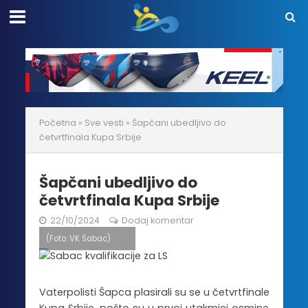
Početna
»
Sve vesti
»
Šapčani ubedljivo do
četvrtfinala Kupa Srbije
Šapčani ubedljivo do
četvrtfinala Kupa Srbije
22/10/2024
Dodaj komentar
(Foto: VK Šabac)
Vaterpolisti Šapca plasirali su se u četvrtfinale