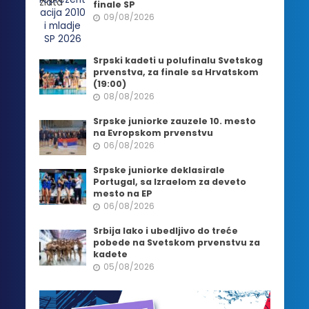
finale SP
09/08/2026
Srpski kadeti u polufinalu Svetskog
prvenstva, za finale sa Hrvatskom
(19:00)
08/08/2026
Srpske juniorke zauzele 10. mesto
na Evropskom prvenstvu
06/08/2026
Srpske juniorke deklasirale
Portugal, sa Izraelom za deveto
mesto na EP
06/08/2026
Srbija lako i ubedljivo do treće
pobede na Svetskom prvenstvu za
kadete
05/08/2026