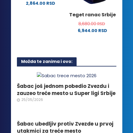
na
2,864.00
RSD
izabrane
stranici
Ovaj
na
Teget ranac Srbije
proizvoda.
proizvod
stranici
ima
8,680.00
RSD
proizvoda.
više
6,944.00
RSD
varijanti.
Opcije
mogu
biti
Možda te zanima i ovo:
izabrane
na
stranici
proizvoda.
Šabac još jednom pobedio Zvezdu i
zauzeo treće mesto u Super ligi Srbije
25/05/2026
Šabac ubedljiv protiv Zvezde u prvoj
utakmici za treće mesto