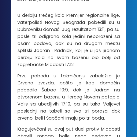
U derbiju trećeg kola Premijer regionalne lige,
vaterpolisti Novog Beograda pobedili su u
Dubrovniku domaći Jug rezultatom 13:11, pa su
posle tri odigrana kola jedini neporaženi sa
osam bodova, dok su na drugom mestu
splitski Jadran i Radnički, koji je u još jednom
derbiju kola na svom bazenu bio bolji od
zagrebačke Mladosti 17:12.
Prvu pobedu u takmičenju zabeležila je
Crvena zvezda, pošto je kao domaćin
pobedila Šabac 10:9, dok je Jadran na
otvorenom bazenu u Herceg Novom potopio
Valis sa ubedljivih 17:10, pa su tako Valjevci
poslednji na tabeli sa sva tri poraza, dok
crveno-beli i Šapčani imaju po tri boda.
Kragujevčani su ovaj put duel protiv Mladosti
otvorili mnogo bolje nego nedavno u