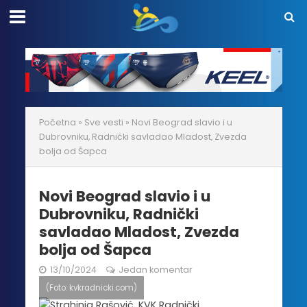
Početna
»
Sve vesti
»
Novi Beograd slavio i u
Dubrovniku, Radnički savladao Mladost, Zvezda
bolja od Šapca
Novi Beograd slavio i u
Dubrovniku, Radnički
savladao Mladost, Zvezda
bolja od Šapca
13/10/2024
Jedan komentar
(Foto: kvkradnicki.com)