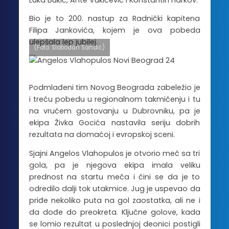
Bio je to 200. nastup za Radnički kapitena
Filipa Jankovića, kojem je ova pobeda
ulepšala lep jubilej.
(Foto: Slobodan Sandić)
Podmlađeni tim Novog Beograda zabeležio je
i treću pobedu u regionalnom takmičenju i tu
na vrućem gostovanju u Dubrovniku, pa je
ekipa Živka Gocića nastavila seriju dobrih
rezultata na domaćoj i evropskoj sceni.
Sjajni Angelos Vlahopulos je otvorio meč sa tri
gola, pa je njegova ekipa imala veliku
prednost na startu meča i čini se da je to
odredilo dalji tok utakmice. Jug je uspevao da
priđe nekoliko puta na gol zaostatka, ali ne i
da dođe do preokreta. Ključne golove, kada
se lomio rezultat u poslednjoj deonici postigli