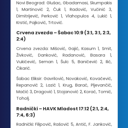
Novi Beograd: Glušac, Gbadamasi, Skumpakis
1, Martinović 2, Ćuk 1, Radović, Vučinić 3,
Dimitrijević, Perković 1, Vlahopulos 4, Lukić 1,
Krstić, Pajković, Trtović.
Crvena zvezda – Šabac 10:9 (3:1, 3:1, 2:3,
2:4)
Crvena zvezda: Mišović, Gajić, Kasum 1, Smit,
Živković, Danković, Radanović, Basara 1,
Vukićević, Seman 1, Šulc 5, Baničević 2, Ilić,
Čikarić.
Šabac Eliksir: Gavrilović, Novaković, Kovačević,
Repanović 2, Lazić 1, Krug, Barać, Pljevančič,
Mačić 3, Dragović 1, Stojanović 2, Korać, Tomić,
Toholj.
Radnički – HAVK Mladost 17:12 (2:1, 2:4,
7:4, 6:3)
Radnički: Filipović, Rašović 5, Antić, F. Janković,