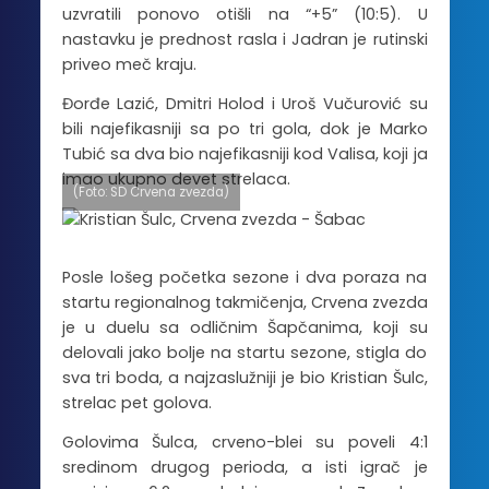
uzvratili ponovo otišli na “+5” (10:5). U
nastavku je prednost rasla i Jadran je rutinski
priveo meč kraju.
Đorđe Lazić, Dmitri Holod i Uroš Vučurović su
bili najefikasniji sa po tri gola, dok je Marko
Tubić sa dva bio najefikasniji kod Valisa, koji ja
imao ukupno devet strelaca.
(Foto: SD Crvena zvezda)
Posle lošeg početka sezone i dva poraza na
startu regionalnog takmičenja, Crvena zvezda
je u duelu sa odličnim Šapčanima, koji su
delovali jako bolje na startu sezone, stigla do
sva tri boda, a najzaslužniji je bio Kristian Šulc,
strelac pet golova.
Golovima Šulca, crveno-blei su poveli 4:1
sredinom drugog perioda, a isti igrač je