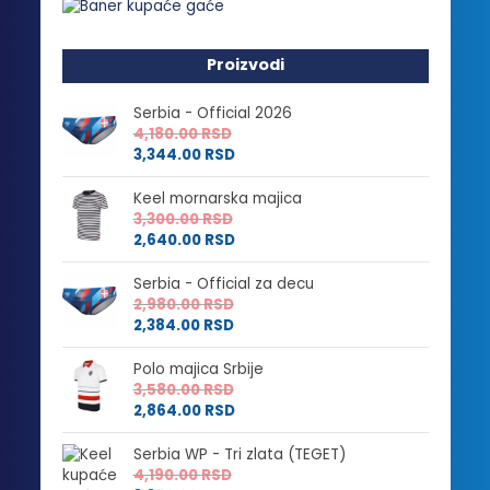
Proizvodi
Serbia - Official 2026
4,180.00
RSD
3,344.00
RSD
Keel mornarska majica
3,300.00
RSD
2,640.00
RSD
Serbia - Official za decu
2,980.00
RSD
2,384.00
RSD
Polo majica Srbije
3,580.00
RSD
2,864.00
RSD
Serbia WP - Tri zlata (TEGET)
4,190.00
RSD