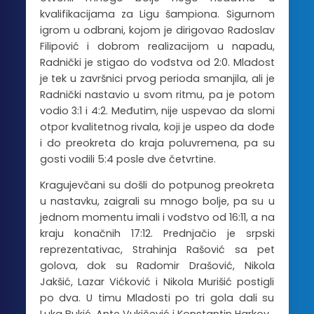
kvalifikacijama za Ligu šampiona. Sigurnom
igrom u odbrani, kojom je dirigovao Radoslav
Filipović i dobrom realizacijom u napadu,
Radnički je stigao do vođstva od 2:0. Mladost
je tek u završnici prvog perioda smanjila, ali je
Radnički nastavio u svom ritmu, pa je potom
vodio 3:1 i 4:2. Međutim, nije uspevao da slomi
otpor kvalitetnog rivala, koji je uspeo da dođe
i do preokreta do kraja poluvremena, pa su
gosti vodili 5:4 posle dve četvrtine.
Kragujevčani su došli do potpunog preokreta
u nastavku, zaigrali su mnogo bolje, pa su u
jednom momentu imali i vođstvo od 16:11, a na
kraju konačnih 17:12. Prednjačio je srpski
reprezentativac, Strahinja Rašović sa pet
golova, dok su Radomir Drašović, Nikola
Jakšić, Lazar Vićković i Nikola Murišić postigli
po dva. U timu Mladosti po tri gola dali su
Luka Bukić, Ante Vukičević i Konstantin Harkov.