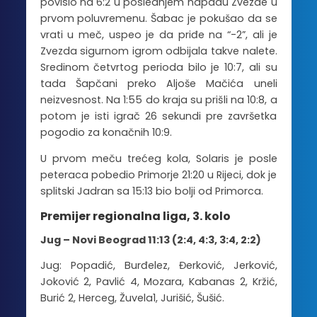
povisio na 6:2 u poslednjem napadu Zvezde u
prvom poluvremenu. Šabac je pokušao da se
vrati u meč, uspeo je da priđe na “-2”, ali je
Zvezda sigurnom igrom odbijala takve nalete.
Sredinom četvrtog perioda bilo je 10:7, ali su
tada Šapčani preko Aljoše Mačića uneli
neizvesnost. Na 1:55 do kraja su prišli na 10:8, a
potom je isti igrač 26 sekundi pre završetka
pogodio za konačnih 10:9.
U prvom meču trećeg kola, Solaris je posle
peteraca pobedio Primorje 21:20 u Rijeci, dok je
splitski Jadran sa 15:13 bio bolji od Primorca.
Premijer regionalna liga, 3. kolo
Jug – Novi Beograd 11:13 (2:4, 4:3, 3:4, 2:2)
Jug: Popadić, Burđelez, Đerković, Jerković,
Joković 2, Pavlić 4, Mozara, Kabanas 2, Kržić,
Burić 2, Herceg, Žuvela1, Jurišić, Šušić.