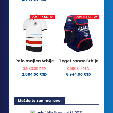
proizvod
Ovaj
ima
proizvod
više
ima
20% POPUSTA!
20% POPUSTA!
varijanti.
više
Opcije
varijanti.
mogu
Opcije
biti
mogu
izabrane
biti
na
izabrane
stranici
na
Polo majica Srbije
Teget ranac Srbije
proizvoda.
stranici
3,580.00
RSD
8,680.00
RSD
proizvoda.
2,864.00
RSD
6,944.00
RSD
Ovaj
proizvod
ima
više
Možda te zanima i ovo:
varijanti.
Opcije