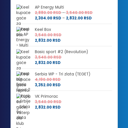
AP Energy Multi
Raspon
2,880.00
RSD
–
3,540.00
RSD
Raspon
cena:
2,304.00
RSD
–
2,832.00
RSD
cena:
od
od
2,880.00 RSD
Keel Box
2,304.00 RSD
do
3,540.00
RSD
do
3,540.00 RSD
2,832.00
RSD
2,832.00 RSD
Basic sport #2 (Revolution)
3,540.00
RSD
2,832.00
RSD
Serbia WP - Tri zlata (TEGET)
4,190.00
RSD
3,352.00
RSD
VK Primorac
3,540.00
RSD
2,832.00
RSD