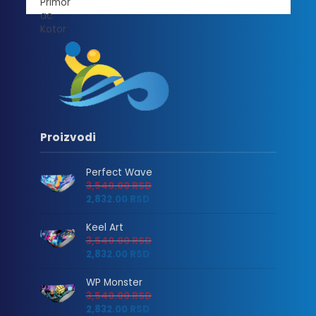
Proizvodi
Perfect Wave
3,540.00
RSD
2,832.00
RSD
Keel Art
3,540.00
RSD
2,832.00
RSD
WP Monster
3,540.00
RSD
2,832.00
RSD