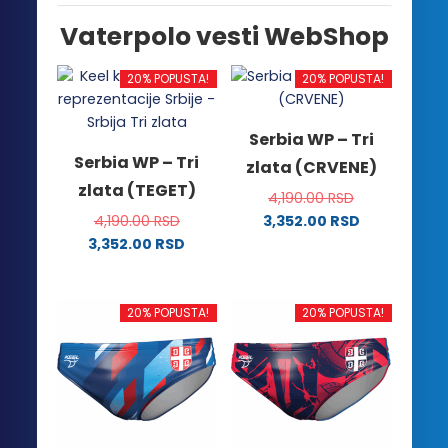
Vaterpolo vesti WebShop
20% POPUSTA!
20% POPUSTA!
Serbia WP – Tri
Serbia WP – Tri
zlata (CRVENE)
zlata (TEGET)
4,190.00
RSD
4,190.00
RSD
3,352.00
RSD
Ovaj
3,352.00
RSD
Ovaj
proizvod
proizvod
ima
ima
više
20% POPUSTA!
20% POPUSTA!
više
varijanti.
varijanti.
Opcije
Opcije
mogu
mogu
biti
biti
izabrane