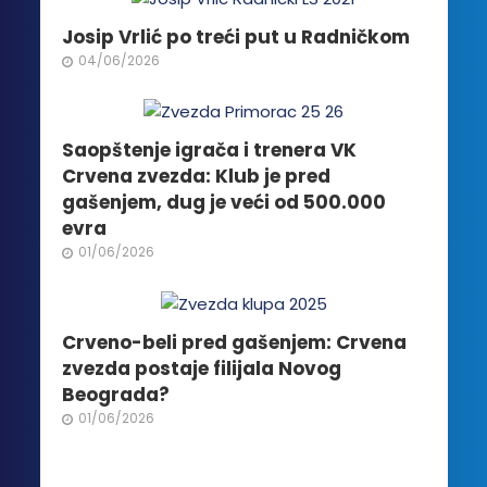
mogu
biti
Josip Vrlić po treći put u Radničkom
izabrane
04/06/2026
na
stranici
proizvoda.
Saopštenje igrača i trenera VK
Crvena zvezda: Klub je pred
gašenjem, dug je veći od 500.000
evra
01/06/2026
Crveno-beli pred gašenjem: Crvena
zvezda postaje filijala Novog
Beograda?
01/06/2026