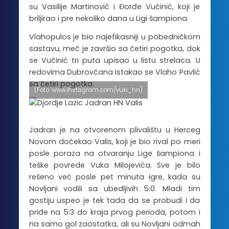
su Vasilije Martinović i Đorđe Vučinić, koji je
briljirao i pre nekoliko dana u Ligi šampiona.
Vlahopulos je bio najefikasniji u pobedničkom
sastavu, meč je završio sa četiri pogotka, dok
se Vučinić tri puta upisao u listu strelaca. U
redovima Dubrovčana istakao se Vlaho Pavlić
sa četiri pogotka.
(Foto: www.instagram.com/vuki_hn)
Jadran je na otvorenom plivalištu u Herceg
Novom dočekao Valis, koji je bio rival po meri
posle poraza na otvaranju Lige šampiona i
teške povrede Vuka Milojevića. Sve je bilo
rešeno već posle pet minuta igre, kada su
Novljani vodili sa ubedljivih 5:0. Mladi tim
gostiju uspeo je tek tada da se probudi i da
priđe na 5:3 do kraja prvog perioda, potom i
na samo gol zaostatka, ali su Novljani odmah