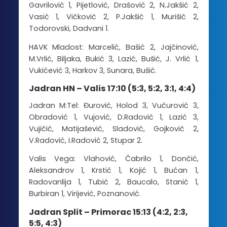
Gavrilović 1, Pijetlović, Drašović 2, N.Jakšić 2,
Vasić 1, Vićković 2, P.Jakšić 1, Murišić 2,
Todorovski, Dadvani 1.
HAVK Mladost: Marcelić, Bašić 2, Jajčinović,
M.Vrlić, Biljaka, Bukić 3, Lazić, Bušić, J. Vrlić 1,
Vukićević 3, Harkov 3, Sunara, Bušić.
Jadran HN – Valis 17:10 (5:3, 5:2, 3:1, 4:4)
Jadran M:Tel: Đurović, Holod 3, Vučurović 3,
Obradović 1, Vujović, D.Radović 1, Lazić 3,
Vujičić, Matijašević, Sladović, Gojković 2,
V.Radović, I.Radović 2, Stupar 2.
Valis Vega: Vlahović, Čabrilo 1, Dončić,
Aleksandrov 1, Krstić 1, Kojić 1, Bućan 1,
Radovanlija 1, Tubić 2, Baucalo, Stanić 1,
Burbiran 1, Virijević, Poznanović.
Jadran Split – Primorac 15:13 (4:2, 2:3,
5:5, 4:3)