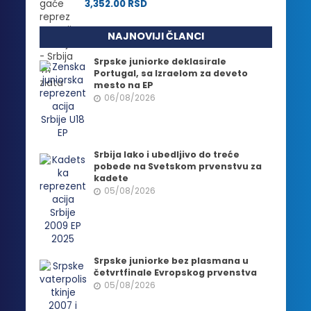
3,352.00
RSD
NAJNOVIJI ČLANCI
Srpske juniorke deklasirale
Portugal, sa Izraelom za deveto
mesto na EP
06/08/2026
Srbija lako i ubedljivo do treće
pobede na Svetskom prvenstvu za
kadete
05/08/2026
Srpske juniorke bez plasmana u
četvrtfinale Evropskog prvenstva
05/08/2026