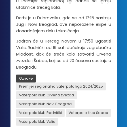
U Premijer regionalnoj ligi danas se igraju
utakmice trećeg kola.
Derbi je u Dubrovniku, gde se od 17:15 sastaju
Jug i Novi Beograd, dve neporažene ekipe u
dosadašnjem delu takmičenja.
Jadran će u Herceg Novom u 17:50 ugostiti
Valis, Radnički od 19 sati dočekuje zagrebačku
Mladost, dok će treće kolo zatvoriti Crvena
zvezda i Šabac, koji se od 20 časova sastaju u
Beogradu.
Oznake
Premijer regionalna vaterpolo liga 2024/2025
Vaterpolo klub Crvena zvezda
Vaterpolo klub Novi Beograd
Vaterpolo klub Radnički
Vaterpolo klub Šabac
Vaterpolo klub Valis