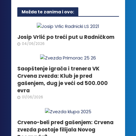
ima
više
Možda te zanima i ovo:
varijanti.
Opcije
mogu
biti
Josip Vrlić po treći put u Radničkom
izabrane
04/06/2026
na
stranici
proizvoda.
Saopštenje igrača i trenera VK
Crvena zvezda: Klub je pred
gašenjem, dug je veći od 500.000
evra
01/06/2026
Crveno-beli pred gašenjem: Crvena
zvezda postaje filijala Novog