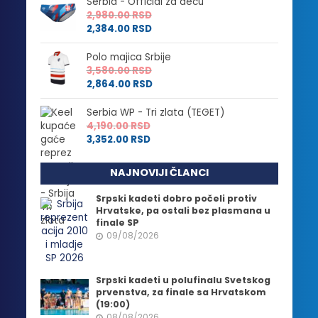
Serbia - Official za decu
2,980.00
RSD
2,384.00
RSD
Polo majica Srbije
3,580.00
RSD
2,864.00
RSD
Serbia WP - Tri zlata (TEGET)
4,190.00
RSD
3,352.00
RSD
NAJNOVIJI ČLANCI
Srpski kadeti dobro počeli protiv
Hrvatske, pa ostali bez plasmana u
finale SP
09/08/2026
Srpski kadeti u polufinalu Svetskog
prvenstva, za finale sa Hrvatskom
(19:00)
08/08/2026