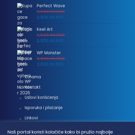
Perfect Wave
3,540.00
RSD
2,832.00
RSD
Keel Art
3,540.00
RSD
2,832.00
RSD
WP Monster
3,540.00
RSD
2,832.00
RSD
O nama
Kontakt
Uslovi korišćenja
Isporuka i plaćanje
Linkovi
Moj nalog
Naš portal koristi kolačiće kako bi pružio najbolje