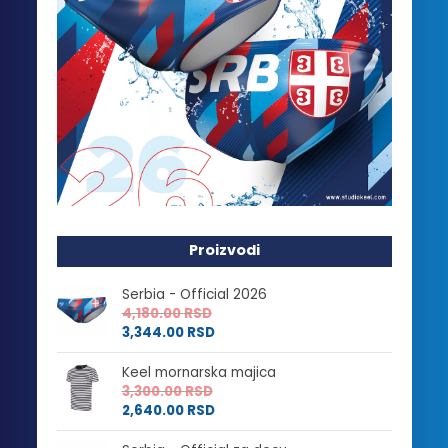
Proizvodi
Serbia - Official 2026
4,180.00
RSD
3,344.00
RSD
Keel mornarska majica
3,300.00
RSD
2,640.00
RSD