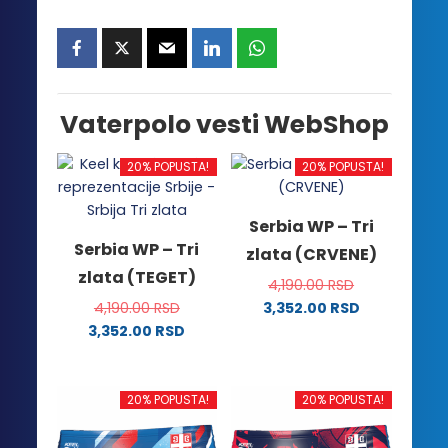
Vaterpolo vesti WebShop
20% POPUSTA!
20% POPUSTA!
Serbia WP – Tri
Serbia WP – Tri
zlata (CRVENE)
zlata (TEGET)
4,190.00
RSD
4,190.00
RSD
3,352.00
RSD
Ovaj
3,352.00
RSD
Ovaj
proizvod
proizvod
ima
ima
više
20% POPUSTA!
20% POPUSTA!
više
varijanti.
varijanti.
Opcije