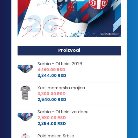
Proizvodi
Serbia - Official 2026
4,180.00
RSD
3,344.00
RSD
Keel mornarska majica
3,300.00
RSD
2,640.00
RSD
Serbia - Official za decu
2,980.00
RSD
2,384.00
RSD
Polo majica Srbije