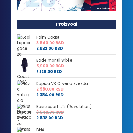
Proizvodi
Palm Coast
3,540.00
RSD
2,832.00
RSD
Bade mantil Srbije
8,900.00
RSD
7,120.00
RSD
Kapica VK Crvena zvezda
2,980.00
RSD
2,384.00
RSD
Basic sport #2 (Revolution)
3,540.00
RSD
2,832.00
RSD
DNA