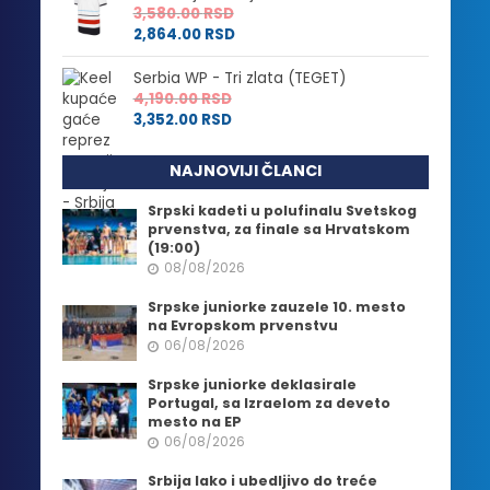
3,580.00
RSD
2,864.00
RSD
Serbia WP - Tri zlata (TEGET)
4,190.00
RSD
3,352.00
RSD
NAJNOVIJI ČLANCI
Srpski kadeti u polufinalu Svetskog
prvenstva, za finale sa Hrvatskom
(19:00)
08/08/2026
Srpske juniorke zauzele 10. mesto
na Evropskom prvenstvu
06/08/2026
Srpske juniorke deklasirale
Portugal, sa Izraelom za deveto
mesto na EP
06/08/2026
Srbija lako i ubedljivo do treće