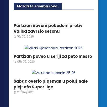
više
Možda te zanima i ovo:
varijanti.
Opcije
mogu
biti
Partizan novom pobedom protiv
izabrane
Valisa završio sezonu
na
10/05/2026
stranici
proizvoda.
Partizan poveo u seriji za peto mesto
05/05/2026
Šabac overio plasman u polufinale
plej-ofa Super lige
23/04/2026