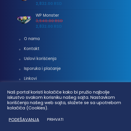
2,832.00
RSD
WP Monster
3,540.00
RSD
2,832.00
RSD
O nama
Kontakt
Uslovi korišćenja
Isporuka i plaćanje
Linkovi
Moj nalog
Naš portal koristi kolačiće kako bi pružio najbolje
iskustvo svakom korisniku našeg sajta. Nastavkom
korišćenja našeg web sajta, slažete se sa upotrebom
kolačića (Cookies).
Vaterpolo vesti © 2026. Sva prava zadržana.
PODEŠAVANJA
PRIHVATI