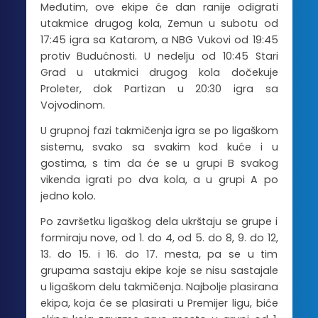
Međutim, ove ekipe će dan ranije odigrati
utakmice drugog kola, Zemun u subotu od
17:45 igra sa Katarom, a NBG Vukovi od 19:45
protiv Budućnosti. U nedelju od 10:45 Stari
Grad u utakmici drugog kola dočekuje
Proleter, dok Partizan u 20:30 igra sa
Vojvodinom.
U grupnoj fazi takmičenja igra se po ligaškom
sistemu, svako sa svakim kod kuće i u
gostima, s tim da će se u grupi B svakog
vikenda igrati po dva kola, a u grupi A po
jedno kolo.
Po završetku ligaškog dela ukrštaju se grupe i
formiraju nove, od 1. do 4, od 5. do 8, 9. do 12,
13. do 15. i 16. do 17. mesta, pa se u tim
grupama sastaju ekipe koje se nisu sastajale
u ligaškom delu takmičenja. Najbolje plasirana
ekipa, koja će se plasirati u Premijer ligu, biće