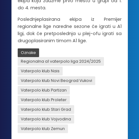
ekipa koja zauzme prvo mesto u grupi od 1.
do 4. mesta.
Poslednjeplasirana ekipa iz Premijer
regionalne lige naredne sezone će igrati u A1
ligi, dok će pretposlednja u plej-ofu igrati sa
drugoplasiranim timom A1 lige.
Oznake
Regionalna a1 vaterpolo liga 2024/2025
Vaterpolo klub Nais
Vaterpolo klub Novi Beograd Vukovi
Vaterpolo klub Partizan
Vaterpolo klub Proleter
Vaterpolo klub Stari Grad
Vaterpolo klub Vojvodina
Vaterpolo klub Zemun