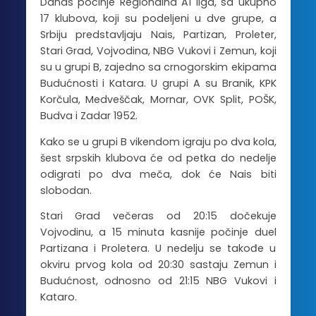
Danas počinje Regionalna A1 liga, sa ukupno
17 klubova, koji su podeljeni u dve grupe, a
Srbiju predstavljaju Nais, Partizan, Proleter,
Stari Grad, Vojvodina, NBG Vukovi i Zemun, koji
su u grupi B, zajedno sa crnogorskim ekipama
Budućnosti i Katara. U grupi A su Branik, KPK
Korčula, Medveščak, Mornar, OVK Split, POŠK,
Budva i Zadar 1952.
Kako se u grupi B vikendom igraju po dva kola,
šest srpskih klubova će od petka do nedelje
odigrati po dva meča, dok će Nais biti
slobodan.
Stari Grad večeras od 20:15 dočekuje
Vojvodinu, a 15 minuta kasnije počinje duel
Partizana i Proletera. U nedelju se takođe u
okviru prvog kola od 20:30 sastaju Zemun i
Budućnost, odnosno od 21:15 NBG Vukovi i
Kataro.