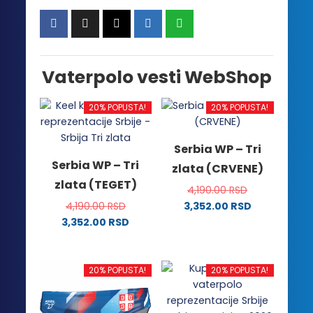
Vaterpolo vesti WebShop
20% POPUSTA!
20% POPUSTA!
Serbia WP – Tri
Serbia WP – Tri
zlata (CRVENE)
zlata (TEGET)
4,190.00
RSD
4,190.00
RSD
3,352.00
RSD
Ovaj
3,352.00
RSD
Ovaj
proizvod
proizvod
ima
ima
više
20% POPUSTA!
20% POPUSTA!
više
varijanti.
varijanti.
Opcije