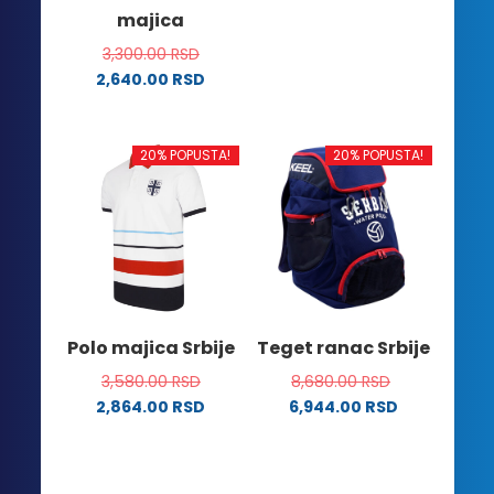
majica
više
proizvoda.
varijanti.
3,300.00
RSD
Opcije
2,640.00
RSD
mogu
Ovaj
biti
proizvod
izabrane
ima
20% POPUSTA!
20% POPUSTA!
na
više
stranici
varijanti.
proizvoda.
Opcije
mogu
biti
izabrane
na
Polo majica Srbije
Teget ranac Srbije
stranici
3,580.00
RSD
8,680.00
RSD
proizvoda.
2,864.00
RSD
6,944.00
RSD
Ovaj
proizvod
ima