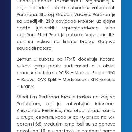
Danas je počelo takmičenje u Regionalnoj A1
ligi, a pobede na startu ostvarili su vaterpolisti
Partizana, Starog Grada i Vukova. Partizan je
sa ubedljivih 23:8 savladao Proleter uz sjajne
partije juniorskih reprezentativaca, silno
pojačani Stari Grad je potopio Vojvodinu 11:7,
dok su Vukovi na krilima Draška Gogova
savladali Kataro.
Zemun u subotu od 17:45 dočekuje Kataro,
Vukovi igraju protiv Budućnosti, a u okviru
grupe A sastaju se POŠK – Mornar, Zadar 1952
– Budva, OVK Split – Medveščak i KPK Korčula
– Branik.
Mladi tim Partizana lako je izašao na kraj sa
Proleterom, koji je, zahvaljujući iskusnom
Aleksandru Pešteriću, neki otpor pružio samo
u drugoj četvrtini, kada je od 1:6 prišao na 5:7,
potom i 6:8. Međutim, crno-beli su se ponovo
odvojili na 11:6, a u nastavku je prednost samo