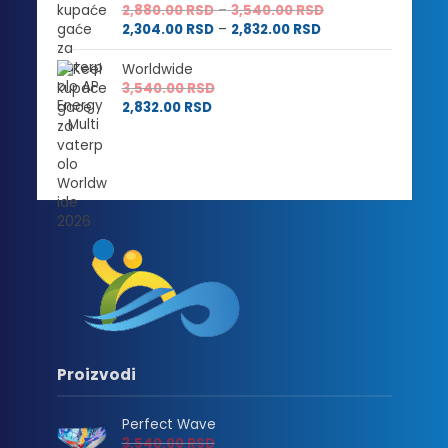
Raspon
2,880.00
RSD
–
3,540.00
RSD
Raspon
cena:
2,304.00
RSD
–
2,832.00
RSD
cena:
od
od
2,880.00 RSD
Worldwide
2,304.00 RSD
do
3,540.00
RSD
do
3,540.00 RSD
2,832.00
RSD
2,832.00 RSD
Proizvodi
Perfect Wave
3,540.00
RSD