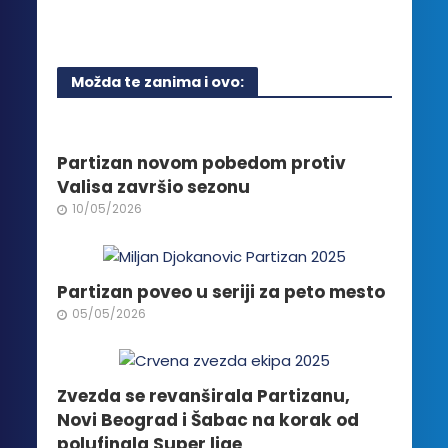
proizvod
ima
više
Možda te zanima i ovo:
varijanti.
Opcije
mogu
biti
Partizan novom pobedom protiv
izabrane
Valisa završio sezonu
na
10/05/2026
stranici
proizvoda.
Partizan poveo u seriji za peto mesto
05/05/2026
Zvezda se revanširala Partizanu,
Novi Beograd i Šabac na korak od
polufinala Super lige