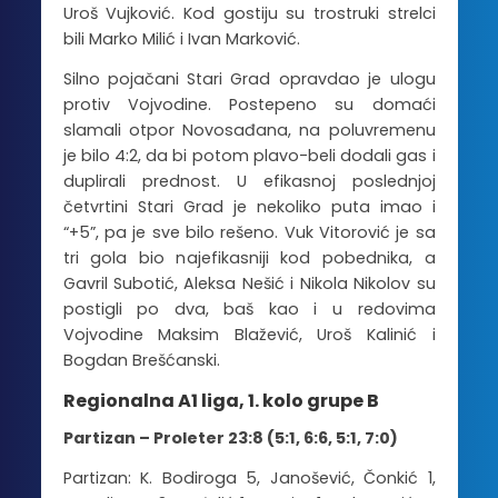
Uroš Vujković. Kod gostiju su trostruki strelci
bili Marko Milić i Ivan Marković.
Silno pojačani Stari Grad opravdao je ulogu
protiv Vojvodine. Postepeno su domaći
slamali otpor Novosađana, na poluvremenu
je bilo 4:2, da bi potom plavo-beli dodali gas i
duplirali prednost. U efikasnoj poslednjoj
četvrtini Stari Grad je nekoliko puta imao i
“+5”, pa je sve bilo rešeno. Vuk Vitorović je sa
tri gola bio najefikasniji kod pobednika, a
Gavril Subotić, Aleksa Nešić i Nikola Nikolov su
postigli po dva, baš kao i u redovima
Vojvodine Maksim Blažević, Uroš Kalinić i
Bogdan Brešćanski.
Regionalna A1 liga, 1. kolo grupe B
Partizan – Proleter 23:8 (5:1, 6:6, 5:1, 7:0)
Partizan: K. Bodiroga 5, Janošević, Čonkić 1,