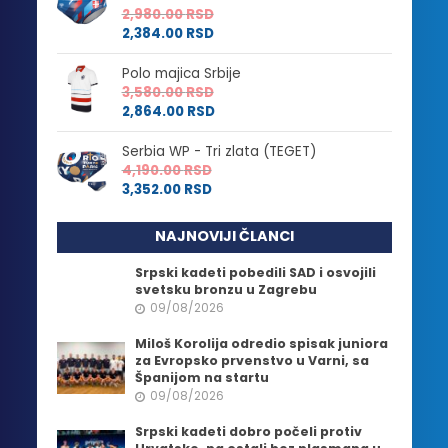
2,980.00
RSD
2,384.00
RSD
Polo majica Srbije
3,580.00
RSD
2,864.00
RSD
Serbia WP - Tri zlata (TEGET)
4,190.00
RSD
3,352.00
RSD
NAJNOVIJI ČLANCI
Srpski kadeti pobedili SAD i osvojili
svetsku bronzu u Zagrebu
09/08/2026
Miloš Korolija odredio spisak juniora
za Evropsko prvenstvo u Varni, sa
Španijom na startu
09/08/2026
Srpski kadeti dobro počeli protiv