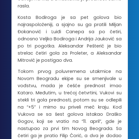
rasla.
Kosta Bodiroga je sa pet golova bio
najraspoloženiji, a sjajno su ga pratili Miljan
Đokanović i Luiđi Canepa sa po četiri,
odnosno Veljko Bodiroga i Andrija Jauković sa
po tri pogotka. Aleksandar Pešterić je bio
strelac četiri gola za Proleter, a Aleksandar
Mitrović je postigao dva.
Tokom prvog poluvremena utakmice na
Novom Beogradu ekipe su se smenjivale u
vođstvu, mada je češće prednost imao
Kataro. Međutim, u trećoj četvrtini, Vukovi su
stekli tri gola prednosti, potom su se odlepili
na “+5” i mirno su priveli meč kraju. Kod
Vukova se sa šest golova istakao Draško
Gogov, koji se vratio na “11. april”, gde je
nastupao za prvi tim Novog Beograda. Sa
četiri ga je pratio Filip Ćorić, a dva je dodao