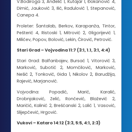
V.Bodiroga 3, Anđelić 1, Kutajar 1, Đokanović 4,
Dimić, Jauković 3, Ilić, Radulović 1, Stepanović,
Canepa 4.
Proleter: Šantalab, Berkov, Karapanža, Tintor,
Pešterić 4, Ristoski 1, Mitrović 2, Gligorijević 1,
Milićev, Popov, Bolović, Lekin, Ćirović, Petrović.
Stari Grad – Vojvodina 11:7 (3:1, 1.1, 3:1, 4:4)
Stari Grad: Balfanbajev, Bursać 1, Vitorović 3,
Marković, Subotić 2, Momčilović, Marković,
Nešić 2, Tonković, Gida 1, Nikolov 2, Barudžija,
Rajević, Marjanović.
Vojvodina: Popadić, Marić, Karalić,
Drobnjaković, Zelić, Rončević, Blažević 2,
Maričić, Kalinić 2, Brešćanski 2, Lalić 1, Vasović,
Slijepčević, Hrgović.
Vukovi – Kataro 14:12 (3:3, 5:5, 4:1, 2:3)