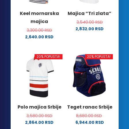
izabrane
izabrane
na
na
Keel mornarska
Majica “Tri zlata”
stranici
stranici
majica
3,540.00
RSD
proizvoda.
proizvoda.
2,832.00
RSD
3,300.00
RSD
Ovaj
2,640.00
RSD
proizvod
Ovaj
ima
proizvod
više
ima
20% POPUSTA!
20% POPUSTA!
varijanti.
više
Opcije
varijanti.
mogu
Opcije
biti
mogu
izabrane
biti
na
izabrane
stranici
na
Polo majica Srbije
Teget ranac Srbije
proizvoda.
stranici
3,580.00
RSD
8,680.00
RSD
proizvoda.
2,864.00
RSD
6,944.00
RSD
Ovaj