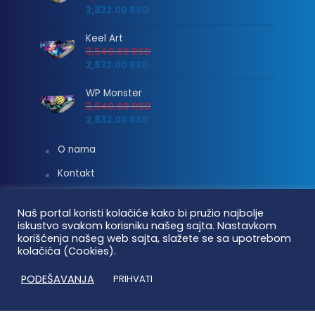
2,832.00
RSD
Keel Art
3,540.00
RSD
2,832.00
RSD
WP Monster
3,540.00
RSD
2,832.00
RSD
O nama
Kontakt
Uslovi korišćenja
Naš portal koristi kolačiće kako bi pružio najbolje
Isporuka i plaćanje
iskustvo svakom korisniku našeg sajta. Nastavkom
korišćenja našeg web sajta, slažete se sa upotrebom
Linkovi
kolačića (Cookies).
Moj nalog
PODEŠAVANJA
PRIHVATI