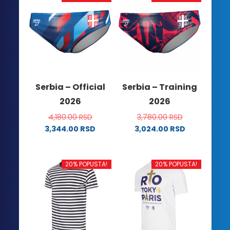
više
izabrane
varijanti.
na
Opcije
stranici
mogu
proizvoda.
biti
izabrane
na
Serbia – Official
Serbia – Training
stranici
2026
2026
proizvoda.
4,180.00
RSD
3,780.00
RSD
3,344.00
RSD
3,024.00
RSD
Ovaj
Ovaj
proizvod
proizvod
ima
ima
20% POPUSTA!
20% POPUSTA!
više
više
varijanti.
varijanti.
Opcije
Opcije
mogu
mogu
biti
biti