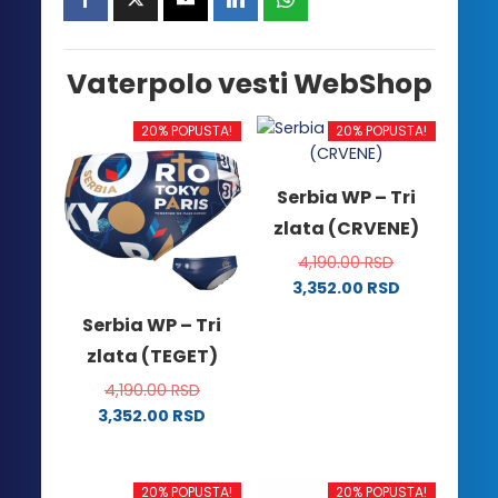
Vaterpolo vesti WebShop
20% POPUSTA!
20% POPUSTA!
Serbia WP – Tri
zlata (CRVENE)
4,190.00
RSD
3,352.00
RSD
Ovaj
Serbia WP – Tri
proizvod
zlata (TEGET)
ima
više
4,190.00
RSD
varijanti.
3,352.00
RSD
Ovaj
Opcije
proizvod
mogu
ima
biti
20% POPUSTA!
20% POPUSTA!