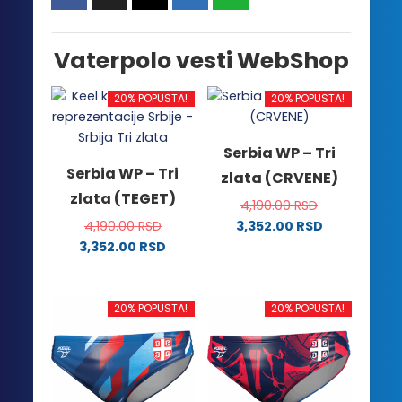
Vaterpolo vesti WebShop
20% POPUSTA!
20% POPUSTA!
Serbia WP – Tri
Serbia WP – Tri
zlata (CRVENE)
zlata (TEGET)
4,190.00
RSD
4,190.00
RSD
3,352.00
RSD
Ovaj
3,352.00
RSD
Ovaj
proizvod
proizvod
ima
ima
više
20% POPUSTA!
20% POPUSTA!
više
varijanti.
varijanti.
Opcije
Opcije
mogu
mogu
biti