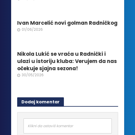
na
stranici
proizvoda.
Ivan Marcelić novi golman Radničkog
01/06/2026
Nikola Lukić se vraća u Radnički i
ulazi u istoriju kluba: Verujem da nas
očekuje sjajna sezona!
30/05/2026
Dodaj komentar
Klikni da ostaviš komentar