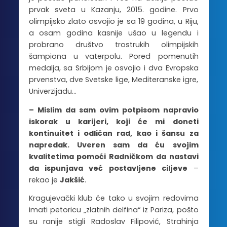
prvak sveta u Kazanju, 2015. godine. Prvo
olimpijsko zlato osvojio je sa 19 godina, u Riju,
a osam godina kasnije ušao u legendu i
probrano društvo trostrukih olimpijskih
šampiona u vaterpolu. Pored pomenutih
medalja, sa Srbijom je osvojio i dva Evropska
prvenstva, dve Svetske lige, Mediteranske igre,
Univerzijadu…
– Mislim da sam ovim potpisom napravio
iskorak u karijeri, koji će mi doneti
kontinuitet i odličan rad, kao i šansu za
napredak. Uveren sam da ću svojim
kvalitetima pomoći Radničkom da nastavi
da ispunjava već postavljene ciljeve
–
rekao je
Jakšić
.
Kragujevački klub će tako u svojim redovima
imati petoricu „zlatnih delfina“ iz Pariza, pošto
su ranije stigli Radoslav Filipović, Strahinja