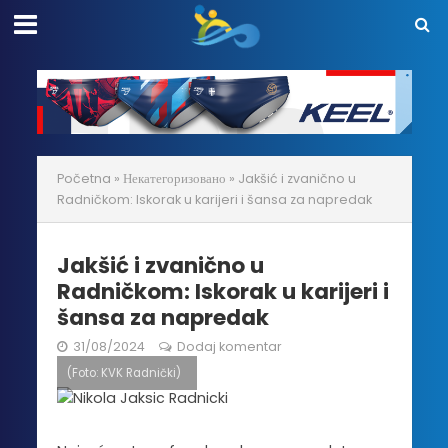
Početna
»
Некатегоризовано
»
Jakšić i zvanično u
Radničkom: Iskorak u karijeri i šansa za napredak
Jakšić i zvanično u
Radničkom: Iskorak u karijeri i
šansa za napredak
31/08/2024
Dodaj komentar
(Foto: KVK Radnički)