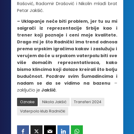
Rašović, Radomir Drašović i Nikolin mlađi brat
Petar Jakšić.
– Uklapanje neće biti problem, jer tu su mi
saigrači iz reprezentacije Srbije kao i
trener koji poznaje i ceni moje kvalitete.
Drago mi je što Radnički ima trend odnosa
prema srpskim igračima kakav i zaslužuju i
verujem da će u srpskom vaterpolu biti sve
više domaćih reprezentativaca, kako
bismo klincima koji dolaze kreirali što bolju
budućnost. Pozdrav svim Šumadincima i
nadam se da se vidimo na bazenu
–
zaključio je
Jakšić
.
Oznake
Nikola Jakšić
Transferi 2024
Vaterpolo klub Radnički