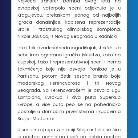
Najveća transfer bomba ovog leta na
evropskoj vaterpolo sceni odjeknula je u
Kragujevcu, prelaskom jednog od najboljih
igrača današnjice, kapitena reprezentacije
Srbije i trostrukog olimpijskog šampiona,
Nikole Jakšića, iz Novog Beograda u Radnički.
Iako tek dvadesetsedmogodišnjak, Jakšić iza
sebe ima ogromno igračko iskustvo, kako na
klupskoj, tako i reprezentativnoj sceni i nema
takmičenja koje nije osvojio. Ponikao je u
Partizanu, potom četiri sezone branio boje
mađarskog Ferencvaroša i tri Novog
Beograda. Sa Ferencvarošem je osvojio Ligu
šampiona, Evrokup i dva puta Superkup
Evrope, a više puta peo se na pobedničko
postolje u domaćim prvenstvima i kupovima
Srbije i Mađarske.
U seniorskoj reprezentaciji Srbije ustalio se čim
je postao punoletan i već na debiju postao