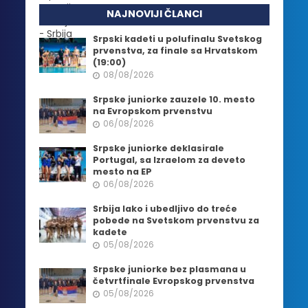
NAJNOVIJI ČLANCI
Srpski kadeti u polufinalu Svetskog
prvenstva, za finale sa Hrvatskom
(19:00)
08/08/2026
Srpske juniorke zauzele 10. mesto
na Evropskom prvenstvu
06/08/2026
Srpske juniorke deklasirale
Portugal, sa Izraelom za deveto
mesto na EP
06/08/2026
Srbija lako i ubedljivo do treće
pobede na Svetskom prvenstvu za
kadete
05/08/2026
Srpske juniorke bez plasmana u
četvrtfinale Evropskog prvenstva
05/08/2026