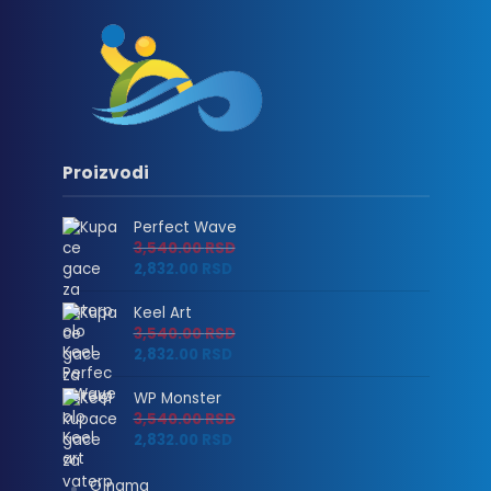
Proizvodi
Perfect Wave
3,540.00
RSD
2,832.00
RSD
Keel Art
3,540.00
RSD
2,832.00
RSD
WP Monster
3,540.00
RSD
2,832.00
RSD
O nama