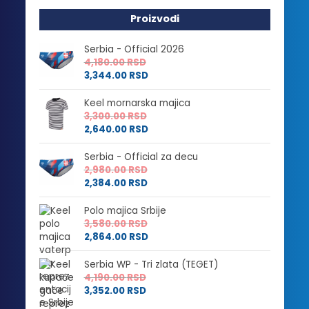
Proizvodi
Serbia - Official 2026
4,180.00
RSD
3,344.00
RSD
Keel mornarska majica
3,300.00
RSD
2,640.00
RSD
Serbia - Official za decu
2,980.00
RSD
2,384.00
RSD
Polo majica Srbije
3,580.00
RSD
2,864.00
RSD
Serbia WP - Tri zlata (TEGET)
4,190.00
RSD
3,352.00
RSD