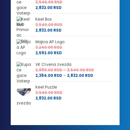
3,540.00
RSD
2,832.00
RSD
Keel Box
3,540.00
RSD
2,832.00
RSD
Majica AP Logo
3,240.00
RSD
2,592.00
RSD
VK Crvena zvezda
Raspon
2,980.00
RSD
–
3,540.00
RSD
Raspon
cena:
2,384.00
RSD
–
2,832.00
RSD
cena:
od
od
2,980.00 RSD
Keel Puzzle
2,384.00 RSD
do
3,540.00
RSD
do
3,540.00 RSD
2,832.00
RSD
2,832.00 RSD