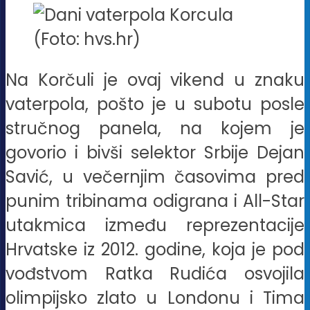
(Foto: hvs.hr)
Na Korčuli je ovaj vikend u znaku
vaterpola, pošto je u subotu posle
stručnog panela, na kojem je
govorio i bivši selektor Srbije Dejan
Savić, u večernjim časovima pred
punim tribinama odigrana i All-Star
utakmica između reprezentacije
Hrvatske iz 2012. godine, koja je pod
vođstvom Ratka Rudića osvojila
olimpijsko zlato u Londonu i Tima