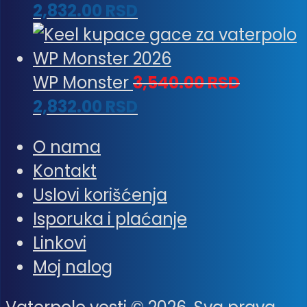
2,832.00
RSD
WP Monster
3,540.00
RSD
2,832.00
RSD
O nama
Kontakt
Uslovi korišćenja
Isporuka i plaćanje
Linkovi
Moj nalog