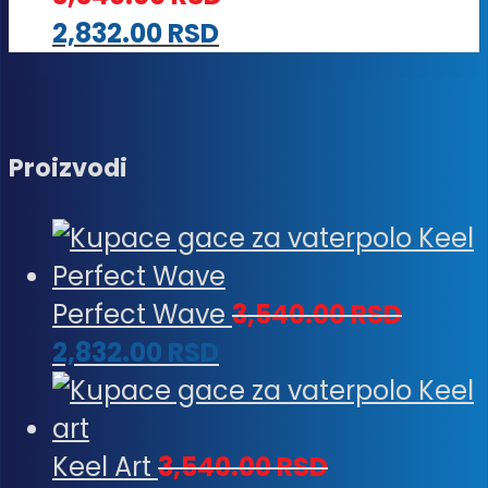
2,88
2,832.00
RSD
Proizvodi
Perfect Wave
3,540.00
RSD
2,832.00
RSD
Keel Art
3,540.00
RSD