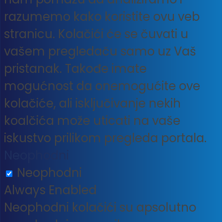
razumemo kako koristite ovu veb
stranicu. Kolačići će se čuvati u
vašem pregledaču samo uz Vaš
pristanak. Takođe imate
mogućnost da onemogućite ove
kolačiće, ali isključivanje nekih
koalčića može uticati na vaše
iskustvo prilikom pregleda portala.
Neophodni
Neophodni
Always Enabled
Neophodni kolačići su apsolutno