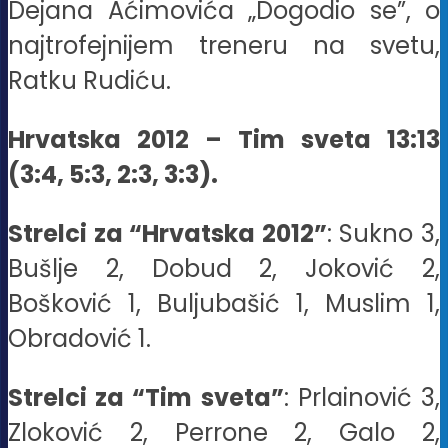
Dejana Aćimovića „Dogodio se”, o
najtrofejnijem treneru na svetu,
Ratku Rudiću.
Hrvatska 2012 – Tim sveta 13:13
(3:4, 5:3, 2:3, 3:3).
Strelci za “Hrvatska 2012”
: Sukno 3,
Bušlje 2, Dobud 2, Joković 2,
Bošković 1, Buljubašić 1, Muslim 1,
Obradović 1.
Strelci za “Tim sveta”
: Prlainović 3,
Zloković 2, Perrone 2, Galo 2,