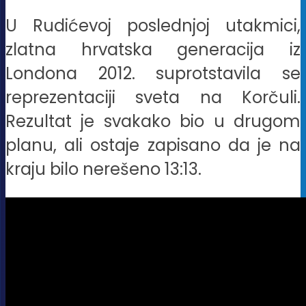
U Rudićevoj poslednjoj utakmici,
zlatna hrvatska generacija iz
Londona 2012. suprotstavila se
reprezentaciji sveta na Korčuli.
Rezultat je svakako bio u drugom
planu, ali ostaje zapisano da je na
kraju bilo nerešeno 13:13.