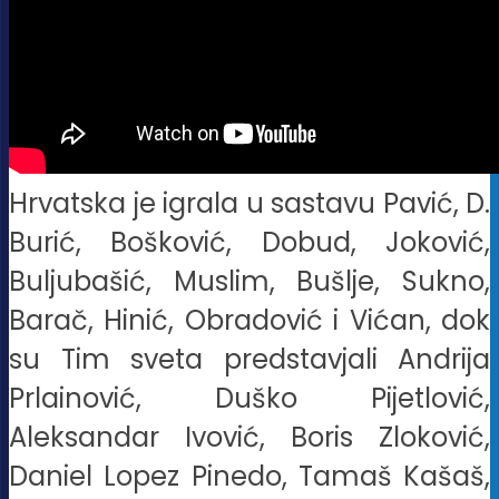
Hrvatska je igrala u sastavu Pavić, D.
Burić, Bošković, Dobud, Joković,
Buljubašić, Muslim, Bušlje, Sukno,
Barač, Hinić, Obradović i Vićan, dok
su Tim sveta predstavjali Andrija
Prlainović, Duško Pijetlović,
Aleksandar Ivović, Boris Zloković,
Daniel Lopez Pinedo, Tamaš Kašaš,