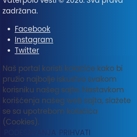
Vaterpolo vesti © 2026. Sva prava
zadržana.
Facebook
Instagram
Twitter
Naš portal koristi kolačiće kako bi
pružio najbolje iskustvo svakom
korisniku našeg sajta. Nastavkom
korišćenja našeg web sajta, slažete
se sa upotrebom kolačića
(Cookies).
PODEŠAVANJA
PRIHVATI