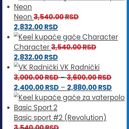
Neon
3,540.00
RSD
2,832.00
RSD
Character
3,540.00
RSD
2,832.00
RSD
VK Radnički
Rasp
3,000.00
RSD
–
3,600.00
RSD
cena
Rasp
2,400.00
RSD
–
2,880.00
RSD
od
cena
3,00
od
do
2,40
Basic sport #2 (Revolution)
3,60
do
3,540.00
RSD