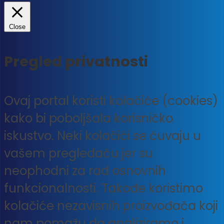
Close
Pregled privatnosti
Ovaj portal koristi kolačiće (cookies)
kako bi poboljšala korisničko
iskustvo. Neki kolačići se čuvaju u
vašem pregledaču jer su
neophodni za rad osnovnih
funkcionalnosti. Takođe koristimo
kolačiće nezavisnih proizvođača koji
nam pomažu da analiziramo i