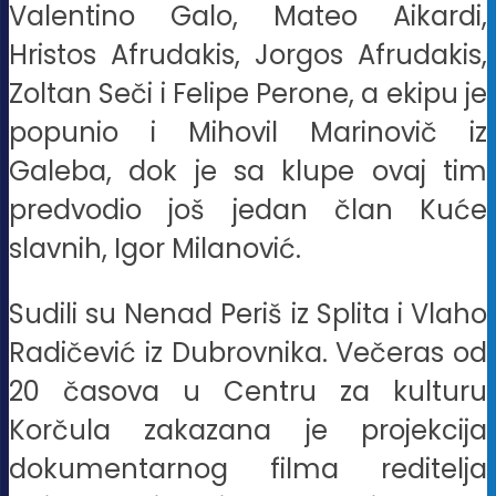
Valentino Galo, Mateo Aikardi,
Hristos Afrudakis, Jorgos Afrudakis,
Zoltan Seči i Felipe Perone, a ekipu je
popunio i Mihovil Marinovič iz
Galeba, dok je sa klupe ovaj tim
predvodio još jedan član Kuće
slavnih, Igor Milanović.
Sudili su Nenad Periš iz Splita i Vlaho
Radičević iz Dubrovnika. Večeras od
20 časova u Centru za kulturu
Korčula zakazana je projekcija
dokumentarnog filma reditelja