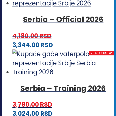
ima
na
više
stranici
Serbia – Official 2026
varijanti.
proizvoda.
Opcije
4,180.00
RSD
mogu
Ovaj
3,344.00
RSD
biti
proizvod
20% POPUSTA!
izabrane
ima
na
više
stranici
varijanti.
proizvoda.
Serbia – Training 2026
Opcije
mogu
3,780.00
RSD
biti
Ovaj
3,024.00
RSD