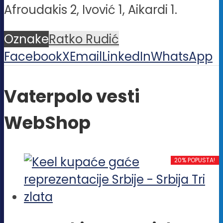
Afroudakis 2, Ivović 1, Aikardi 1.
Oznake
Ratko Rudić
Facebook
X
Email
LinkedIn
WhatsApp
Vaterpolo vesti
WebShop
20% POPUSTA!