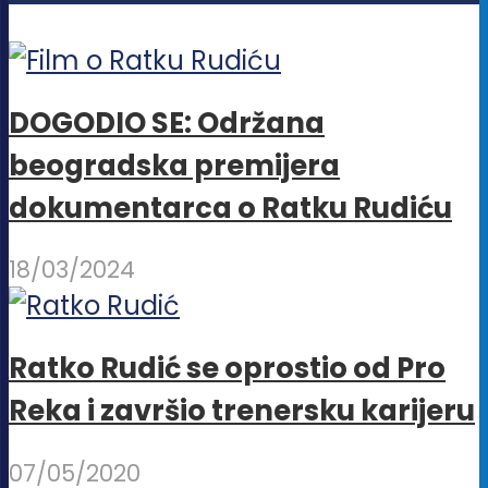
na
stranici
proizvoda.
DOGODIO SE: Održana
beogradska premijera
dokumentarca o Ratku Rudiću
18/03/2024
Ratko Rudić se oprostio od Pro
Reka i završio trenersku karijeru
07/05/2020