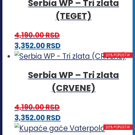
Serbia WP – Tri zlata
(TEGET)
4,190.00
RSD
Ovaj
3,352.00
RSD
proizvod
20% POPUSTA!
ima
Serbia WP – Tri zlata
više
(CRVENE)
varijanti.
Opcije
4,190.00
RSD
mogu
Ovaj
3,352.00
RSD
biti
proizvod
20% POPUSTA!
izabrane