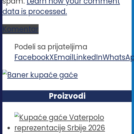
spam.
Learn how your comment
data is processed.
Komentar
Podeli sa prijateljima
Facebook
X
Email
LinkedIn
WhatsA
Proizvodi