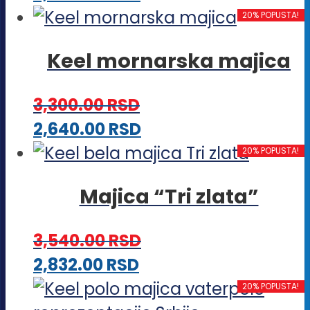
izabrane
proizvod
20% POPUSTA!
na
ima
stranici
Keel mornarska majica
više
proizvoda.
varijanti.
3,300.00
RSD
Opcije
Ovaj
2,640.00
RSD
mogu
proizvod
20% POPUSTA!
biti
ima
izabrane
Majica “Tri zlata”
više
na
varijanti.
stranici
3,540.00
RSD
Opcije
proizvoda.
Ovaj
2,832.00
RSD
mogu
proizvod
20% POPUSTA!
biti