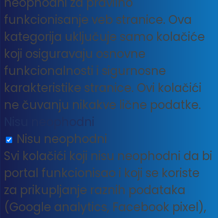
neophodni za pravilno
funkcionisanje veb stranice. Ova
kategorija uključuje samo kolačiće
koji osiguravaju osnovne
funkcionalnosti i sigurnosne
karakteristike stranice. Ovi kolačići
ne čuvanju nikakve lične podatke.
Nisu neophodni
Nisu neophodni
Svi kolačići koji nisu neophodni da bi
portal funkcionisao i koji se koriste
za prikupljanje raznih podataka
(Google analytics, Facebook pixel),