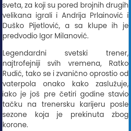
sveta, za koji su pored brojnih drugih
velikana igrali i Andrija Prlainović i
Duško Pijetlović, a sa klupe ih je
predvodio Igor Milanović.
Legendardni svetski trener,
najtrofejniji svih vremena, Ratko
Rudić, tako se i zvanično oprostio od
vaterpola onako kako zaslužuje,
iako je još pre četiri godine stavio
tačku na trenersku karijeru posle
sezone koja je prekinuta zbog
korone.