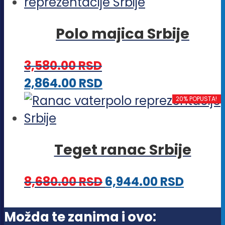
ima
izabrane
više
na
Polo majica Srbije
varijanti.
stranici
Opcije
proizvoda.
3,580.00
RSD
mogu
Ovaj
2,864.00
RSD
biti
proizvod
20% POPUSTA!
izabrane
ima
na
više
stranici
Teget ranac Srbije
varijanti.
proizvoda.
Opcije
8,680.00
RSD
6,944.00
RSD
mogu
biti
Možda te zanima i ovo:
izabrane