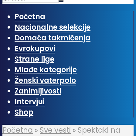
Početna
Nacionalne selekcije
Domaća takmičenja
Evrokupovi
Strane lige
Mlađe kategorije
Ženski vaterpolo
Zanimljivosti
Intervjui
Shop
Početna
»
Sve vesti
»
Spektakl na