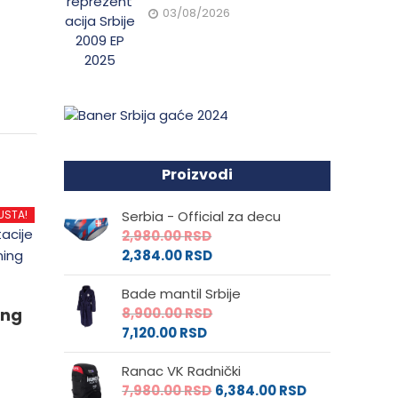
03/08/2026
Proizvodi
USTA!
Serbia - Official za decu
2,980.00
RSD
2,384.00
RSD
Bade mantil Srbije
ing
8,900.00
RSD
7,120.00
RSD
Ranac VK Radnički
7,980.00
RSD
6,384.00
RSD