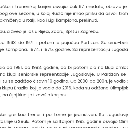
račkoj i trenerskoj karijeri osvojio čak 67 medalja, objavio je
zbog ove sezone, u kojoj Rudić nije imao priliku da osvoji trofe
kmičenja u Italiji, kao i Ligi šampiona, prekinuti.
 a živeo je još u Rijeci, Zadru, Splitu i Zagrebu.
n od 1963. do 1971. i potom je pojačao Partizan. Sa crno-bel
e šampiona, 1974. i 1975. godine. Sa reprezentaciju Jugoslav
odio od 1981. do 1983. godine, da bi potom bio na klupi omla
na klupi seniorske repreentacije Jugoslavije. U Partizan se 
e i tu se zadržao čitavih 10 godina. Od 2000. do 2004. je vodio 
 klupu Brazila, koji je vodio do 2016. kada su održane Olimpijsk
 čijoj klupi je i završio karijeru.
ijske igre kao trener i po tome je jedinstven. Sa Jugoslavi
kasnije u Seulu. Potom je sa Italijom 1992. godine osvojio Olim