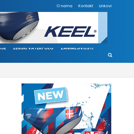
O nama
Kontakt
Linkovi
IJE
ŽENSKI VATERPOLO
ZANIMLJIVOSTI