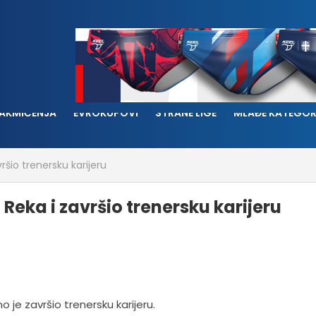
AKMIČENJA
EVROKUPOVI
STRANE LIGE
MLAĐE KATEGOR
ršio trenersku karijeru
 Reka i završio trenersku karijeru
 je završio trenersku karijeru.