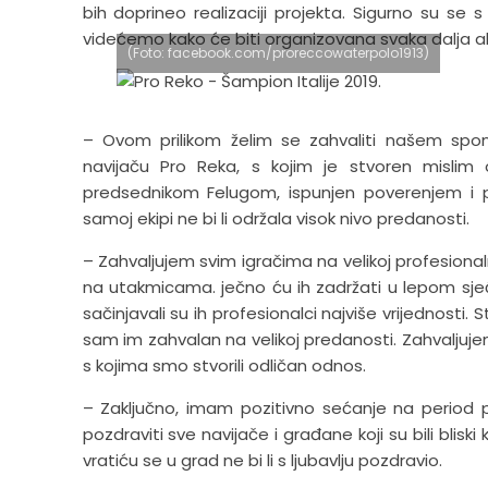
bih doprineo realizaciji projekta. Sigurno su s
videćemo kako će biti organizovana svaka dalja ak
(Foto: facebook.com/proreccowaterpolo1913)
– Ovom prilikom želim se zahvaliti našem sponz
navijaču Pro Reka, s kojim je stvoren misl
predsednikom Felugom, ispunjen poverenjem i pr
samoj ekipi ne bi li održala visok nivo predanosti.
– Zahvaljujem svim igračima na velikoj profesionaln
na utakmicama. ječno ću ih zadržati u lepom sje
sačinjavali su ih profesionalci najviše vrijednosti. 
sam im zahvalan na velikoj predanosti. Zahvaljuje
s kojima smo stvorili odličan odnos.
– Zaključno, imam pozitivno sećanje na period
pozdraviti sve navijače i građane koji su bili bli
vratiću se u grad ne bi li s ljubavlju pozdravio.