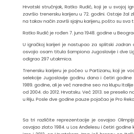
Hrvatski stručnjak, Ratko Rudić, koji je u svojoj ig
završio trenersku karijeru u 72. godini. Ostaje žal 
na takav način završi sjajnu karijeru, pošto su sva ta
Ratko Rudić je rođen 7. juna 1948. godine u Beogradu,
U igračkoj karijeri je nastupao za splitski Jadra
osvojio osam titula šampiona Jugoslavije i dve Lig
odigrao 297 utakmica.
Trenersku karijeru je počeo u Partizanu, koji je v
selekcije Jugoslavije godinu dana i četiri godine 
1989. godine, ali je već naredne seo na klupu Italij
od 2004. do 2012. Hrvatsku. Već 2013. se preselio na
u Riju. Posle dve godine pauze pojačao je Pro Reko, na
Sa tri različite reprezentacije je osvajao Olimp
osvajao zlato 1984. u Los Anđelesu i četiri godine 