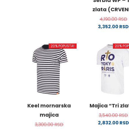
Serbia WP – T
proizvod
zlata (CRVEN
ima
4,190.00
RSD
više
3,352.00
RSD
varijanti.
Ovaj
Opcije
proizv
mogu
20% POPUSTA!
20% POP
ima
biti
više
izabrane
varijanti
na
Opcije
stranici
mogu
proizvoda.
biti
izabra
na
stranici
Keel mornarska
Majica “Tri zl
proizvo
majica
3,540.00
RSD
2,832.00
RSD
3,300.00
RSD