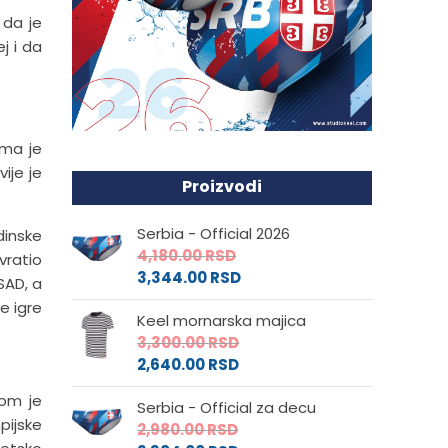
 da je
j i da
ima je
ije je
Proizvodi
Serbia - Official 2026
dinske
4,180.00
RSD
vratio
3,344.00
RSD
SAD, a
e igre
Keel mornarska majica
3,300.00
RSD
2,640.00
RSD
jom je
Serbia - Official za decu
pijske
2,980.00
RSD