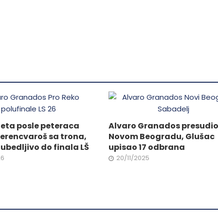
Ovaj
od
proizvod
ima
više
.
varijanti.
Opcije
mogu
biti
ne
izabrane
na
stranici
eta posle peteraca
Alvaro Granados presudi
da.
proizvoda.
Ferencvaroš sa trona,
Novom Beogradu, Glušac
ubedljivo do finala LŠ
upisao 17 odbrana
26
20/11/2025