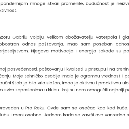
e s pandemijom mnoge stvari promenile, budućnost je neizv
tivnost.
oru Gabrilu Volpiju, velikom obožavatelju vaterpola i g
im obostran odnos poštovanja. Imao sam poseban odnos
ijateljstvom. Njegova motivacija i energija takođe su p
oj posvećenosti, poštovanju i kvaliteti u pristupu i na trenin
ćanju. Moje tehničko osoblje imalo je ogromnu vrednost i 
Stručni štab je bila vrlo složan, imao je aktivnu i proaktivnu ul
m svim zaposlenima u klubu koji su nam omogućili najbolji p
 proveden u Pro Reku. Ovde sam se osećao kao kod kuće.
ski klubu i meni osobno. Jednom kada se završi ovo vanredno s