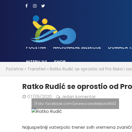
POČETNA
NACIONALNE SELEKCIJE
DOMAĆA T
INTERVJUI
SHOP
Početna
»
Transferi
»
Ratko Rudić se oprostio od Pro Reka i zav
Ratko Rudić se oprostio od Pro
07/05/2020
Jedan komentar
(Foto: facebook.com/proreccowaterpolo1913)
Najuspešniji vaterpolo trener svih vremena zvanično