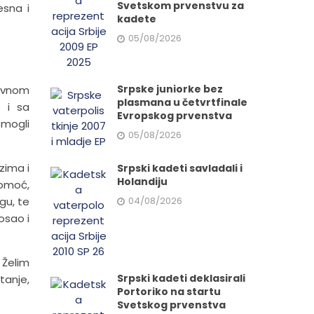
Svetskom prvenstvu za
esna i
kadete
05/08/2026
Srpske juniorke bez
lavnom
plasmana u četvrtfinale
 i sa
Evropskog prvenstva
omogli
05/08/2026
zima i
Srpski kadeti savladali i
Holandiju
pomoć,
ogu, te
04/08/2026
osao i
 Želim
Srpski kadeti deklasirali
tanje,
Portoriko na startu
Svetskog prvenstva