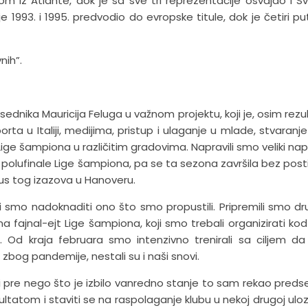
jom iz Atlante, dok je sa sve tri reprezentacije osvajao i S
e 1993. i 1995. predvodio do evropske titule, dok je četiri pu
nih”.
dnika Mauricija Feluga u važnom projektu, koji je, osim rezul
rta u Italiji, medijima, pristup i ulaganje u mlade, stvaranje
a Lige šampiona u različitim gradovima. Napravili smo veliki na
 polufinale Lige šampiona, pa se ta sezona završila bez post
kus tog izazova u Hanoveru.
ali smo nadoknaditi ono što smo propustili. Pripremili smo dru
a fajnal-ejt Lige šampiona, koji smo trebali organizirati kod
 Od kraja februara smo intenzivno trenirali sa ciljem da 
 zbog pandemije, nestali su i naši snovi.
i pre nego što je izbilo vanredno stanje to sam rekao preds
zultatom i staviti se na raspolaganje klubu u nekoj drugoj uloz