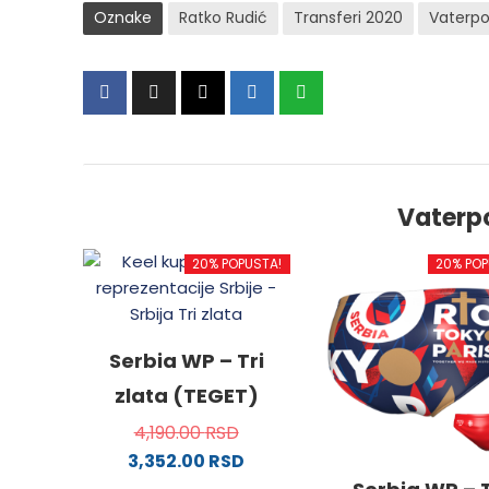
Oznake
Ratko Rudić
Transferi 2020
Vaterpo
Vaterp
20% POPUSTA!
20% POP
Serbia WP – Tri
zlata (TEGET)
4,190.00
RSD
3,352.00
RSD
Ovaj