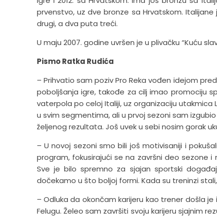
igre i 2012. sa Hrvatskom. Ima još bronzu sa Itali
prvenstvo, uz dve bronze sa Hrvatskom. Italijane j
drugi, a dva puta treći.
U maju 2007. godine uvršen je u plivačku “Kuću slav
Pismo Ratka Rudića
– Prihvatio sam poziv Pro Reka vođen idejom predse
poboljšanja igre, takođe za cilj imao promociju spo
vaterpola po celoj Italiji, uz organizaciju utakmic
u svim segmentima, ali u prvoj sezoni sam izgubio
željenog rezultata. Još uvek u sebi nosim gorak u
– U novoj sezoni smo bili još motivisaniji i pokuš
program, fokusirajući se na završni deo sezone i n
Sve je bilo spremno za sjajan sportski događaj.
dočekamo u što boljoj formi. Kada su treninzi stali,
– Odluka da okončam karijeru kao trener došla je 
Felugu. Želeo sam završiti svoju karijeru sjajnim re