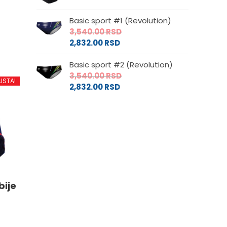
Basic sport #1 (Revolution)
d
3,540.00
RSD
2,832.00
RSD
.
Basic sport #2 (Revolution)
3,540.00
RSD
USTA!
2,832.00
RSD
e
da.
bije