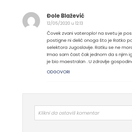
Đole Blažević
12/05/2020 u 12:13
Čovek zvani vateroplo! na svetu je post
postigne ni delić onoga što je Ratko po
selektora Jugoslavije. Ratku se ne mora
Imao sam čast čak jednom da s njim igra
je bio maestralan . U zdravlje gospodin
ODGOVORI
Klikni da ostaviš komentar