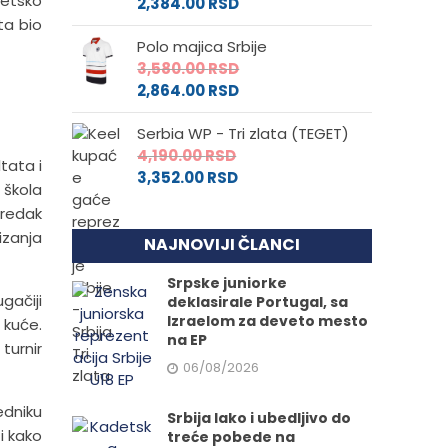
vetsko
2,384.00
RSD
ta bio
Polo majica Srbije
3,580.00
RSD
2,864.00
RSD
Serbia WP - Tri zlata (TEGET)
4,190.00
RSD
tata i
3,352.00
RSD
 škola
predak
izanja
NAJNOVIJI ČLANCI
Srpske juniorke
gačiji
deklasirale Portugal, sa
Izraelom za deveto mesto
 kuće.
na EP
turnir
06/08/2026
edniku
Srbija lako i ubedljivo do
i kako
treće pobede na