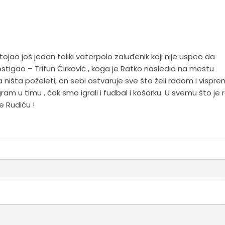
ojao još jedan toliki vaterpolo zaluđenik koji nije uspeo da
stigao – Trifun Ćirković , koga je Ratko nasledio na mestu
 ništa poželeti, on sebi ostvaruje sve što želi radom i vispre
m u timu , čak smo igrali i fudbal i košarku. U svemu što je 
e Rudiću !