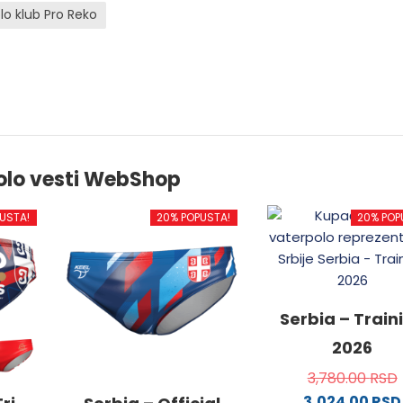
lo klub Pro Reko
olo vesti WebShop
USTA!
20% POPUSTA!
20% POP
Serbia – Train
2026
3,780.00
RSD
3,024.00
RSD