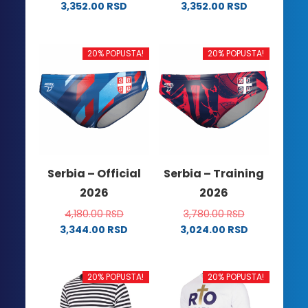
3,352.00
RSD
3,352.00
RSD
Ovaj
Ovaj
proizvod
proizvod
ima
ima
20% POPUSTA!
20% POPUSTA!
više
više
varijanti.
varijanti.
Opcije
Opcije
mogu
mogu
biti
biti
izabrane
izabrane
na
na
Serbia – Official
Serbia – Training
stranici
stranici
2026
2026
proizvoda.
proizvoda.
4,180.00
RSD
3,780.00
RSD
3,344.00
RSD
3,024.00
RSD
Ovaj
Ovaj
proizvod
proizvod
ima
ima
20% POPUSTA!
20% POPUSTA!
više
više