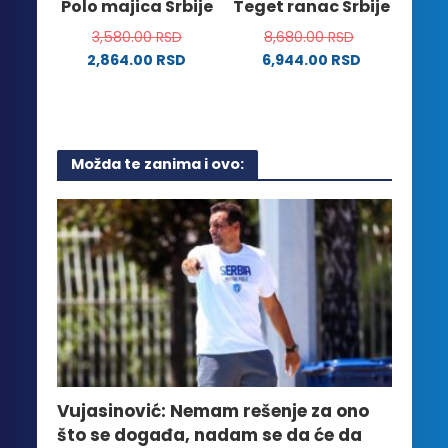
Polo majica Srbije
Teget ranac Srbije
proizvoda.
stranici
3,580.00
RSD
8,680.00
RSD
proizvoda.
2,864.00
RSD
6,944.00
RSD
Ovaj
proizvod
ima
više
Možda te zanima i ovo:
varijanti.
Opcije
mogu
biti
izabrane
na
stranici
proizvoda.
Vujasinović: Nemam rešenje za ono
što se događa, nadam se da će da