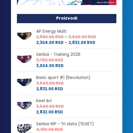
Proizvodi
AP Energy Multi
Raspon
2,880.00
RSD
–
3,540.00
RSD
Raspon
cena:
2,304.00
RSD
–
2,832.00
RSD
cena:
od
od
2,880.00 RSD
Serbia - Training 2026
2,304.00 RSD
do
3,780.00
RSD
do
3,540.00 RSD
3,024.00
RSD
2,832.00 RSD
Basic sport #1 (Revolution)
3,540.00
RSD
2,832.00
RSD
Keel Art
3,540.00
RSD
2,832.00
RSD
Serbia WP - Tri zlata (TEGET)
4,190.00
RSD