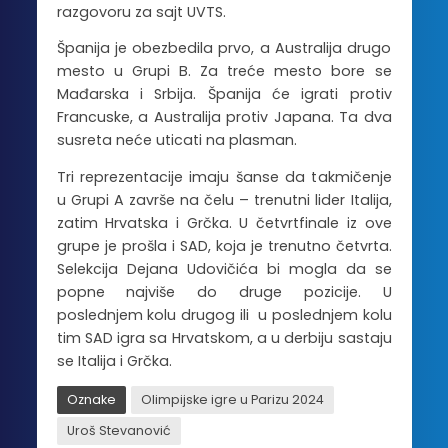
razgovoru za sajt UVTS.
Španija je obezbedila prvo, a Australija drugo
mesto u Grupi B. Za treće mesto bore se
Mađarska i Srbija. Španija će igrati protiv
Francuske, a Australija protiv Japana. Ta dva
susreta neće uticati na plasman.
Tri reprezentacije imaju šanse da takmičenje
u Grupi A završe na čelu – trenutni lider Italija,
zatim Hrvatska i Grčka. U četvrtfinale iz ove
grupe je prošla i SAD, koja je trenutno četvrta.
Selekcija Dejana Udovičića bi mogla da se
popne najviše do druge pozicije. U
poslednjem kolu drugog ili u poslednjem kolu
tim SAD igra sa Hrvatskom, a u derbiju sastaju
se Italija i Grčka.
Oznake
Olimpijske igre u Parizu 2024
Uroš Stevanović