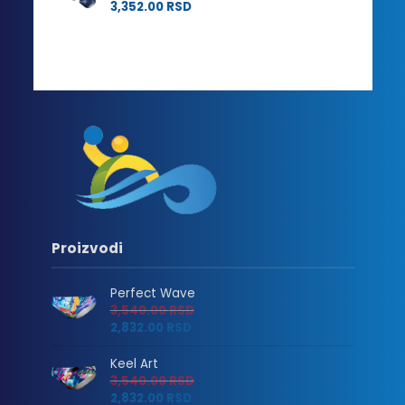
3,352.00
RSD
Proizvodi
Perfect Wave
3,540.00
RSD
2,832.00
RSD
Keel Art
3,540.00
RSD
2,832.00
RSD