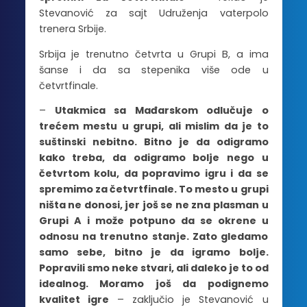
Stevanović za sajt Udruženja vaterpolo
trenera Srbije.
Srbija je trenutno četvrta u Grupi B, a ima
šanse i da sa stepenika više ode u
četvrtfinale.
–
Utakmica sa Mađarskom odlučuje o
trećem mestu u grupi, ali mislim da je to
suštinski nebitno. Bitno je da odigramo
kako treba, da odigramo bolje nego u
četvrtom kolu, da popravimo igru i da se
spremimo za četvrtfinale. To mesto u grupi
ništa ne donosi, jer još se ne zna plasman u
Grupi A i može potpuno da se okrene u
odnosu na trenutno stanje. Zato gledamo
samo sebe, bitno je da igramo bolje.
Popravili smo neke stvari, ali daleko je to od
idealnog. Moramo još da podignemo
kvalitet igre
– zaključio je Stevanović u