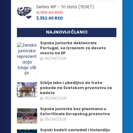
Serbia WP - Tri zlata (TEGET)
4,190.00
RSD
3,352.00
RSD
NAJNOVIJI ČLANCI
Srpske juniorke deklasirale
Portugal, sa Izraelom za deveto
mesto na EP
06/08/2026
Srbija lako i ubedljivo do treće
pobede na Svetskom prvenstvu za
kadete
05/08/2026
Srpske juniorke bez plasmana u
četvrtfinale Evropskog prvenstva
05/08/2026
Srpski kadeti savladali i Holandiju