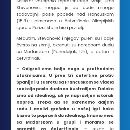
Selektor vaterpolo reprezentacije Srbije, Uroš
Stevanović, mogao je da bude mnogo
zadovoljniji posle pobede nad Francuskom
(15:8) i plasmana u četvrtfinale Olimpijskih
igara u Parizu, što je bio i prvi cilj.
Međutim, Stevanović i njegovi puleni su i dalje
čvrsto na zemlji, okrenuti su narednom duelu
sa Mađarskom (Ponedeljak, 12h), a potom i
četvrtfinalu.
–
Odigrali smo bolje nego u prethodnim
utakmicama. U prve tri četvrtine protiv
Španije i u susretu sa Francuskom se videla
reakcija posle duela sa Australijom. Daleko
smo od idealnog, ali je napravljen iskorak
napred. Treba da se okrenemo daljem
radu i analizi grešaka u našoj igri kako
bismo to popravili do idealnog. Imamo meč
sa Mađarskom u grupi i moramo se
spremiti za četvrtfinale
– rekao je