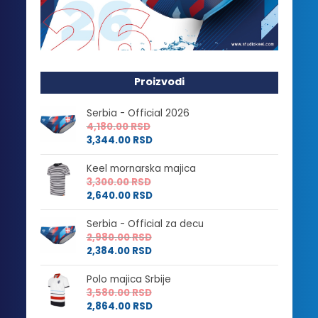
Proizvodi
Serbia - Official 2026
4,180.00
RSD
3,344.00
RSD
Keel mornarska majica
3,300.00
RSD
2,640.00
RSD
Serbia - Official za decu
2,980.00
RSD
2,384.00
RSD
Polo majica Srbije
3,580.00
RSD
2,864.00
RSD