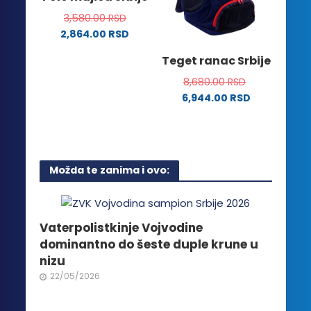
mogu
izabrane
3,580.00
RSD
biti
na
2,864.00
RSD
izabrane
stranici
Ovaj
na
Teget ranac Srbije
proizvoda.
proizvod
stranici
ima
8,680.00
RSD
proizvoda.
više
6,944.00
RSD
varijanti.
Opcije
mogu
biti
Možda te zanima i ovo:
izabrane
na
stranici
proizvoda.
Vaterpolistkinje Vojvodine
dominantno do šeste duple krune u
nizu
22/05/2026