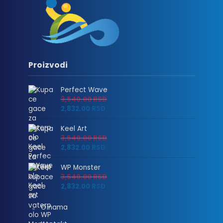
Proizvodi
Perfect Wave
3,540.00
RSD
2,832.00
RSD
Keel Art
3,540.00
RSD
2,832.00
RSD
WP Monster
3,540.00
RSD
2,832.00
RSD
O nama