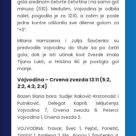
gola sredinom četvrte četvrtine i na samo gol
minusa (11:10). Međutim, Vojvodina je odbila
nalet, pogodila je za 12:10, a zatim je posle
jedne kontre otklonila sve dileme golom za
“+3”.
Milana Hamzaeva i Julija Šavčenko su
predvodile Vojvodinu do titule sa po četiri
gola, dok je isti učinak kod Zvezde imala
Tijana Lukić, a Hristina Ilić je postigla gol
manje.
Vojvodina – Crvena zvezda 13:11 (5:2,
2:2, 4:3, 2:4)
Bazen Slana bara. Sudije: Raković-Krstonošić i
Putniković. Delegat Kapriš. Isključenja:
Vojvodina 7, Crvena zvezda 6. Peterci:
Vojvodina 1, Crvena zvezda 2.
VOJVODINA: Travar, Švec 1, Pejčić, Fonetić,
Trmčić 1, Amlijeva 2, Elis , Popov 1, Šavčenko 4,