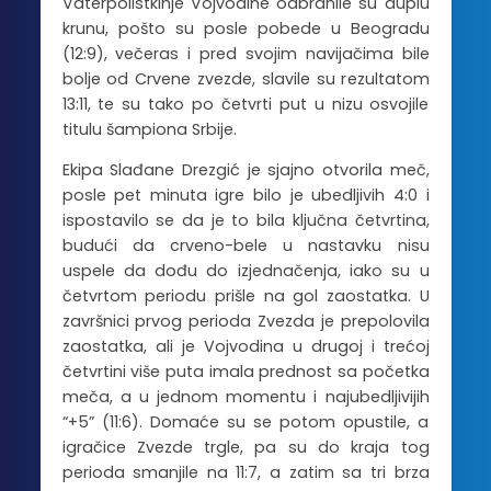
Vaterpolistkinje Vojvodine odbranile su duplu
krunu, pošto su posle pobede u Beogradu
(12:9), večeras i pred svojim navijačima bile
bolje od Crvene zvezde, slavile su rezultatom
13:11, te su tako po četvrti put u nizu osvojile
titulu šampiona Srbije.
Ekipa Slađane Drezgić je sjajno otvorila meč,
posle pet minuta igre bilo je ubedljivih 4:0 i
ispostavilo se da je to bila ključna četvrtina,
budući da crveno-bele u nastavku nisu
uspele da dođu do izjednačenja, iako su u
četvrtom periodu prišle na gol zaostatka. U
završnici prvog perioda Zvezda je prepolovila
zaostatka, ali je Vojvodina u drugoj i trećoj
četvrtini više puta imala prednost sa početka
meča, a u jednom momentu i najubedljivijih
“+5” (11:6). Domaće su se potom opustile, a
igračice Zvezde trgle, pa su do kraja tog
perioda smanjile na 11:7, a zatim sa tri brza