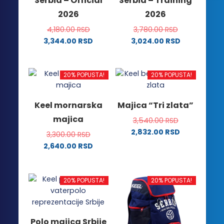
Serbia – Official
Serbia – Training
biti
2026
2026
izabrane
na
4,180.00
RSD
3,780.00
RSD
stranici
3,344.00
RSD
3,024.00
RSD
proizvoda.
Ovaj
Ovaj
proizvod
proizvod
ima
ima
20% POPUSTA!
20% POPUSTA!
više
više
varijanti.
varijanti.
Keel mornarska
Majica “Tri zlata”
Opcije
Opcije
majica
3,540.00
RSD
mogu
mogu
2,832.00
RSD
biti
biti
3,300.00
RSD
Ovaj
izabrane
izabrane
2,640.00
RSD
proizvod
na
na
Ovaj
ima
stranici
stranici
proizvod
više
proizvoda.
proizvoda.
ima
20% POPUSTA!
20% POPUSTA!
varijanti.
više
Opcije
varijanti.
mogu
Opcije
Polo majica Srbije
biti