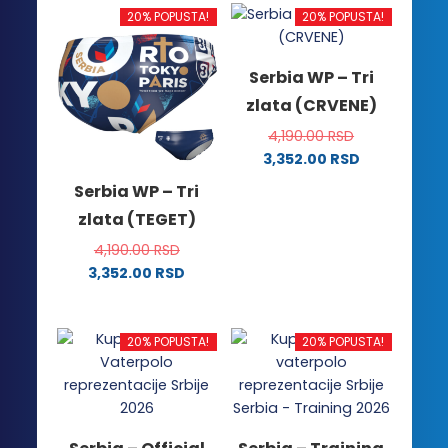
20% POPUSTA!
20% POPUSTA!
Serbia WP – Tri
zlata (CRVENE)
4,190.00
RSD
3,352.00
RSD
Ovaj
Serbia WP – Tri
proizvod
zlata (TEGET)
ima
više
4,190.00
RSD
varijanti.
3,352.00
RSD
Ovaj
Opcije
proizvod
mogu
ima
biti
20% POPUSTA!
20% POPUSTA!
više
izabrane
varijanti.
na
Opcije
stranici
mogu
proizvoda.