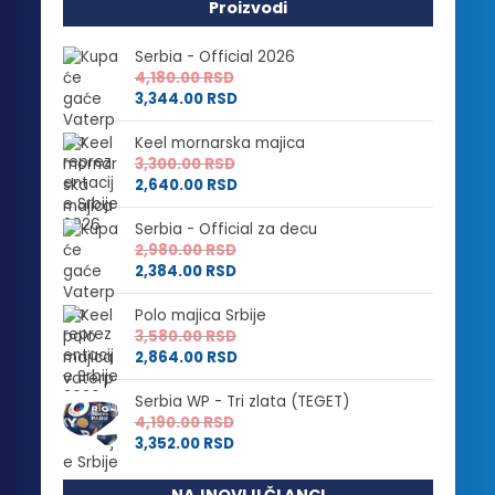
Proizvodi
Serbia - Official 2026
4,180.00
RSD
3,344.00
RSD
Keel mornarska majica
3,300.00
RSD
2,640.00
RSD
Serbia - Official za decu
2,980.00
RSD
2,384.00
RSD
Polo majica Srbije
3,580.00
RSD
2,864.00
RSD
Serbia WP - Tri zlata (TEGET)
4,190.00
RSD
3,352.00
RSD
NAJNOVIJI ČLANCI