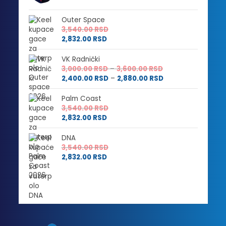
Outer Space
3,540.00
RSD
2,832.00
RSD
VK Radnički
Raspon
3,000.00
RSD
–
3,600.00
RSD
cena:
Raspon
2,400.00
RSD
–
2,880.00
RSD
od
cena:
3,000.00 RSD
od
Palm Coast
do
2,400.00 RSD
3,540.00
RSD
3,600.00 RSD
do
2,832.00
RSD
2,880.00 RSD
DNA
3,540.00
RSD
2,832.00
RSD