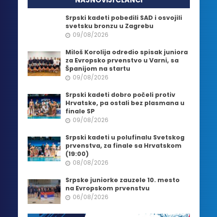
Srpski kadeti pobedili SAD i osvojili
svetsku bronzu u Zagrebu
09/08/2026
Miloš Korolija odredio spisak juniora
za Evropsko prvenstvo u Varni, sa
Španijom na startu
09/08/2026
Srpski kadeti dobro počeli protiv
Hrvatske, pa ostali bez plasmana u
finale SP
09/08/2026
Srpski kadeti u polufinalu Svetskog
prvenstva, za finale sa Hrvatskom
(19:00)
08/08/2026
Srpske juniorke zauzele 10. mesto
na Evropskom prvenstvu
06/08/2026