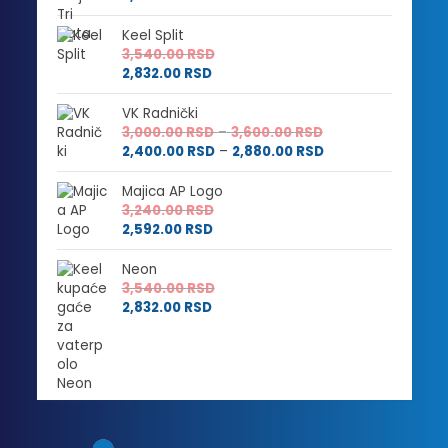
Keel Split
3,540.00
RSD
2,832.00
RSD
VK Radnički
Raspon
3,000.00
RSD
–
3,600.00
RSD
cena:
Raspon
2,400.00
RSD
–
2,880.00
RSD
od
cena:
3,000.00 RSD
od
Majica AP Logo
do
2,400.00 RSD
3,240.00
RSD
3,600.00 RSD
do
2,592.00
RSD
2,880.00 RSD
Neon
3,540.00
RSD
2,832.00
RSD