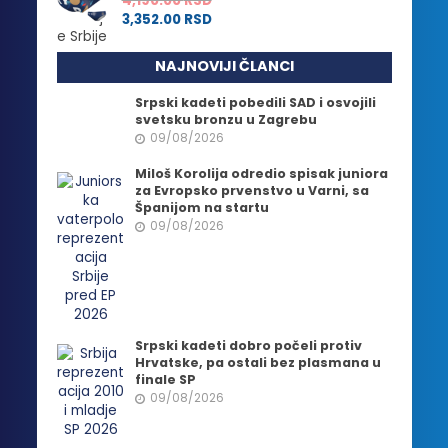
4,190.00
RSD
3,352.00
RSD
NAJNOVIJI ČLANCI
Srpski kadeti pobedili SAD i osvojili
svetsku bronzu u Zagrebu
09/08/2026
Miloš Korolija odredio spisak juniora
za Evropsko prvenstvo u Varni, sa
Španijom na startu
09/08/2026
Srpski kadeti dobro počeli protiv
Hrvatske, pa ostali bez plasmana u
finale SP
09/08/2026