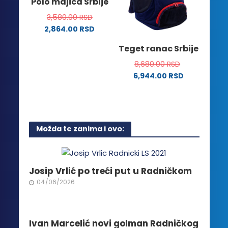
Polo majica Srbije
biti
mogu
izabrane
3,580.00
RSD
biti
na
2,864.00
RSD
izabrane
stranici
Ovaj
na
Teget ranac Srbije
proizvoda.
proizvod
stranici
ima
8,680.00
RSD
proizvoda.
više
6,944.00
RSD
varijanti.
Opcije
mogu
biti
Možda te zanima i ovo:
izabrane
na
stranici
proizvoda.
Josip Vrlić po treći put u Radničkom
04/06/2026
Ivan Marcelić novi golman Radničkog