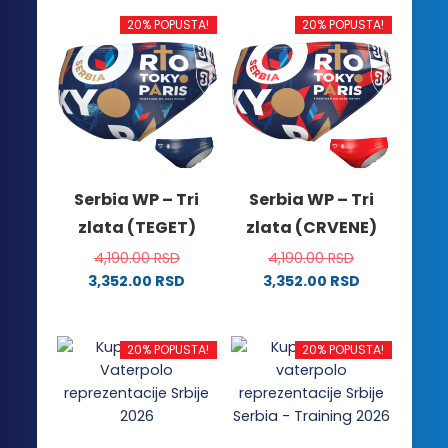
20% POPUSTA!
20% POPUSTA!
Serbia WP – Tri
Serbia WP – Tri
zlata (TEGET)
zlata (CRVENE)
4,190.00
RSD
4,190.00
RSD
3,352.00
RSD
3,352.00
RSD
Ovaj
Ovaj
proizvod
proizvod
ima
ima
20% POPUSTA!
20% POPUSTA!
više
više
varijanti.
varijanti.
Opcije
Opcije
mogu
mogu