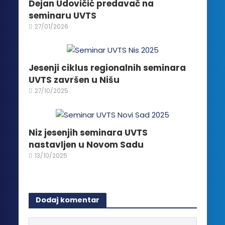
biti
Dejan Udovičić predavač na
izabrane
seminaru UVTS
na
27/01/2026
stranici
proizvoda.
Jesenji ciklus regionalnih seminara
UVTS završen u Nišu
27/10/2025
Niz jesenjih seminara UVTS
nastavljen u Novom Sadu
13/10/2025
Dodaj komentar