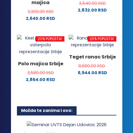
majica
3,540.00
RSD
mogu
mogu
2,832.00
RSD
biti
biti
3,300.00
RSD
Ovaj
izabrane
izabrane
2,640.00
RSD
proizvod
na
na
Ovaj
ima
stranici
stranici
proizvod
više
proizvoda.
proizvoda.
ima
20% POPUSTA!
20% POPUSTA!
varijanti.
više
Opcije
varijanti.
Teget ranac Srbije
mogu
Opcije
Polo majica Srbije
biti
8,680.00
RSD
mogu
izabrane
3,580.00
RSD
6,944.00
RSD
biti
na
2,864.00
RSD
izabrane
stranici
Ovaj
na
proizvoda.
proizvod
stranici
ima
proizvoda.
više
Možda te zanima i ovo:
varijanti.
Opcije
mogu