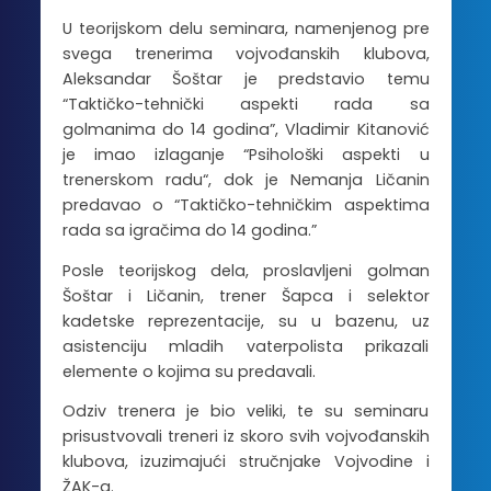
U teorijskom delu seminara, namenjenog pre
svega trenerima vojvođanskih klubova,
Aleksandar Šoštar je predstavio temu
“Taktičko-tehnički aspekti rada sa
golmanima do 14 godina”, Vladimir Kitanović
je imao izlaganje “Psihološki aspekti u
trenerskom radu“, dok je Nemanja Ličanin
predavao o “Taktičko-tehničkim aspektima
rada sa igračima do 14 godina.”
Posle teorijskog dela, proslavljeni golman
Šoštar i Ličanin, trener Šapca i selektor
kadetske reprezentacije, su u bazenu, uz
asistenciju mladih vaterpolista prikazali
elemente o kojima su predavali.
Odziv trenera je bio veliki, te su seminaru
prisustvovali treneri iz skoro svih vojvođanskih
klubova, izuzimajući stručnjake Vojvodine i
ŽAK-a.