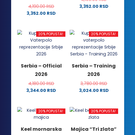
4,190.00
RSD
3,352.00
RSD
Ovaj
3,352.00
RSD
Ovaj
proizvod
proizvod
ima
ima
više
20% POPUSTA!
20% POPUSTA!
više
varijanti.
varijanti.
Opcije
Opcije
mogu
mogu
biti
Serbia – Official
Serbia – Training
biti
izabrane
2026
2026
izabrane
na
na
stranici
4,180.00
RSD
3,780.00
RSD
stranici
proizvoda.
3,344.00
RSD
3,024.00
RSD
proizvoda.
Ovaj
Ovaj
proizvod
proizvod
ima
ima
20% POPUSTA!
20% POPUSTA!
više
više
varijanti.
varijanti.
Keel mornarska
Majica “Tri zlata”
Opcije
Opcije