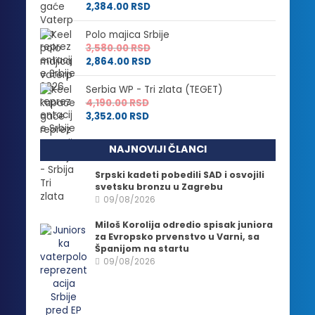
2,384.00
RSD
Polo majica Srbije
3,580.00
RSD
2,864.00
RSD
Serbia WP - Tri zlata (TEGET)
4,190.00
RSD
3,352.00
RSD
NAJNOVIJI ČLANCI
Srpski kadeti pobedili SAD i osvojili
svetsku bronzu u Zagrebu
09/08/2026
Miloš Korolija odredio spisak juniora
za Evropsko prvenstvo u Varni, sa
Španijom na startu
09/08/2026