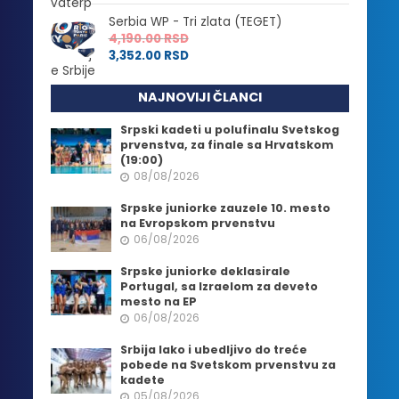
Serbia WP - Tri zlata (TEGET)
4,190.00
RSD
3,352.00
RSD
NAJNOVIJI ČLANCI
Srpski kadeti u polufinalu Svetskog
prvenstva, za finale sa Hrvatskom
(19:00)
08/08/2026
Srpske juniorke zauzele 10. mesto
na Evropskom prvenstvu
06/08/2026
Srpske juniorke deklasirale
Portugal, sa Izraelom za deveto
mesto na EP
06/08/2026
Srbija lako i ubedljivo do treće
pobede na Svetskom prvenstvu za
kadete
05/08/2026