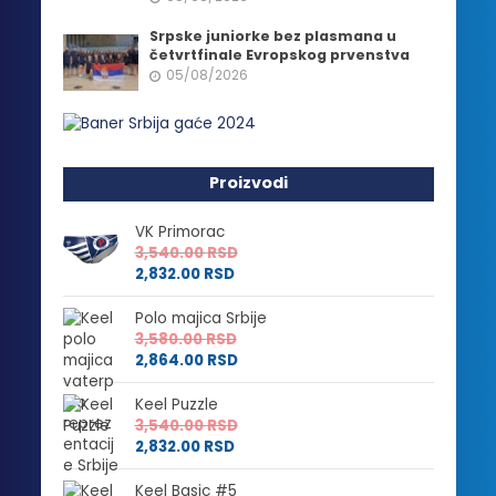
Srpske juniorke bez plasmana u
četvrtfinale Evropskog prvenstva
05/08/2026
Proizvodi
VK Primorac
3,540.00
RSD
2,832.00
RSD
Polo majica Srbije
3,580.00
RSD
2,864.00
RSD
Keel Puzzle
3,540.00
RSD
2,832.00
RSD
Keel Basic #5