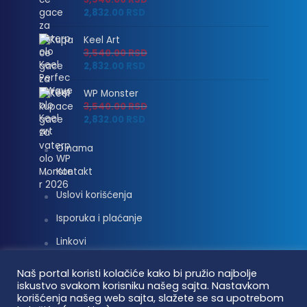
2,832.00
RSD
Keel Art
3,540.00
RSD
2,832.00
RSD
WP Monster
3,540.00
RSD
2,832.00
RSD
O nama
Kontakt
Uslovi korišćenja
Isporuka i plaćanje
Linkovi
Moj nalog
Naš portal koristi kolačiće kako bi pružio najbolje
iskustvo svakom korisniku našeg sajta. Nastavkom
korišćenja našeg web sajta, slažete se sa upotrebom