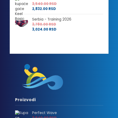
3,540.00
RSD
2,832.00
RSD
Serbia - Training 2026
3,780.00
RSD
3,024.00
RSD
Proizvodi
Perfect Wave
3,540.00
RSD