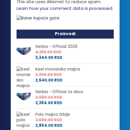
This site uses Akismet to reduce spam.
Learn how your comment data is processed.
Proizvodi
Serbia - Official 2026
4,180.00
RSD
3,344.00
RSD
Keel mornarska majica
3,300.00
RSD
2,640.00
RSD
Serbia - Official za decu
2,980.00
RSD
2,384.00
RSD
Polo majica Srbije
3,580.00
RSD
2,864.00
RSD