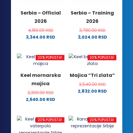
izabrane
izabrane
na
na
Serbia – Official
Serbia – Training
stranici
stranici
2026
2026
proizvoda.
proizvoda.
4,180.00
RSD
3,780.00
RSD
3,344.00
RSD
3,024.00
RSD
Ovaj
Ovaj
proizvod
proizvod
ima
ima
20% POPUSTA!
20% POPUSTA!
više
više
varijanti.
varijanti.
Keel mornarska
Majica “Tri zlata”
Opcije
Opcije
majica
3,540.00
RSD
mogu
mogu
2,832.00
RSD
biti
biti
3,300.00
RSD
Ovaj
izabrane
izabrane
2,640.00
RSD
proizvod
na
na
Ovaj
ima
stranici
stranici
proizvod
više
proizvoda.
proizvoda.
ima
20% POPUSTA!
20% POPUSTA!
varijanti.
više
Opcije