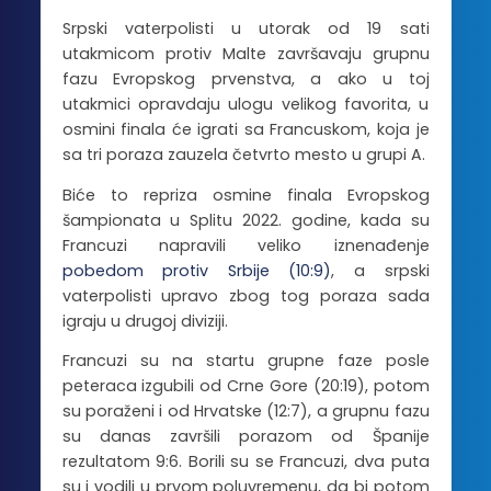
Srpski vaterpolisti u utorak od 19 sati
utakmicom protiv Malte završavaju grupnu
fazu Evropskog prvenstva, a ako u toj
utakmici opravdaju ulogu velikog favorita, u
osmini finala će igrati sa Francuskom, koja je
sa tri poraza zauzela četvrto mesto u grupi A.
Biće to repriza osmine finala Evropskog
šampionata u Splitu 2022. godine, kada su
Francuzi napravili veliko iznenađenje
pobedom protiv Srbije (10:9)
, a srpski
vaterpolisti upravo zbog tog poraza sada
igraju u drugoj diviziji.
Francuzi su na startu grupne faze posle
peteraca izgubili od Crne Gore (20:19), potom
su poraženi i od Hrvatske (12:7), a grupnu fazu
su danas završili porazom od Španije
rezultatom 9:6. Borili su se Francuzi, dva puta
su i vodili u prvom poluvremenu, da bi potom