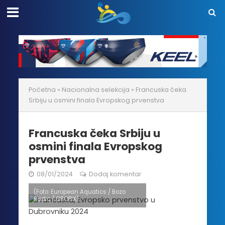
Početna
»
Nacionalna selekcija
»
Francuska čeka
Srbiju u osmini finala Evropskog prvenstva
Francuska čeka Srbiju u
osmini finala Evropskog
prvenstva
08/01/2024
Dodaj komentar
(Foto: European Aquatics / Bozo
Radic / CROPIX)