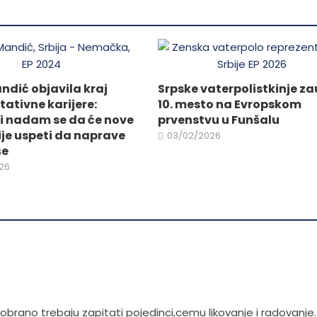
mogu
biti
izabrane
na
stranici
dić objavila kraj
Srpske vaterpolistkinje za
proizvoda.
tativne karijere:
10. mesto na Evropskom
i nadam se da će nove
prvenstvu u Funšalu
je uspeti da naprave
03/02/2026
še
26
e dobrano trebaju zapitati pojedinci,cemu likovanje i radovanje.