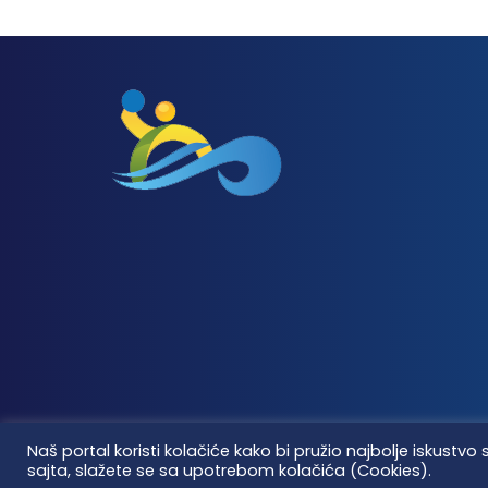
Naš portal koristi kolačiće kako bi pružio najbolje iskus
sajta, slažete se sa upotrebom kolačića (Cookies).
Vaterpolo vesti © 2026. Sva prava zadržana.