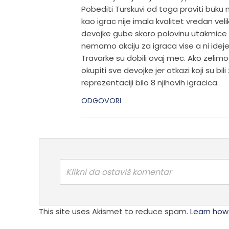
Pobediti Turskuvi od toga praviti buku
kao igrac nije imala kvalitet vredan ve
devojke gube skoro polovinu utakmice 
nemamo akciju za igraca vise a ni ideje
Travarke su dobili ovaj mec. Ako zeli
okupiti sve devojke jer otkazi koji su b
reprezentaciji bilo 8 njihovih igracica.
ODGOVORI
Klikni da ostaviš komentar
This site uses Akismet to reduce spam.
Learn how