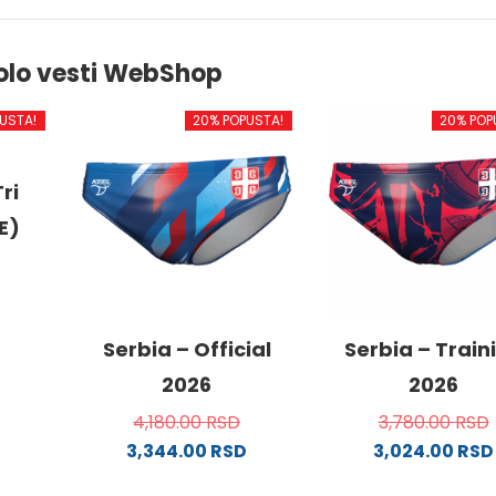
olo vesti WebShop
USTA!
20% POPUSTA!
20% POP
ri
E)
od
Serbia – Official
Serbia – Train
2026
2026
4,180.00
RSD
3,780.00
RSD
.
3,344.00
RSD
3,024.00
RSD
Ovaj
Ovaj