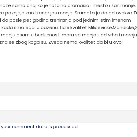
 moze samo onaj ko je totalno promasio i mesto i zanimanje. 
like paznje,a kao trener jos manje. Sramota je da od ovakve T
i da posle pet godina treniranja pod jednim istim imenom
 kada smo egal u bazenu. Licni kvalitet Milicevicke,Mandicke,S
mo medju osam u buducnosti mora se menjati od vrha i moraju
ili zna se zbog koga su. Zveda nema kvalitet da bi u ovoj
 your comment data is processed.