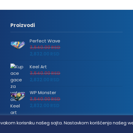
Proizvodi
Perfect Wave
3,540.00
RSD
2,832.00
RSD
Keel Art
3,540.00
RSD
2,832.00
RSD
WP Monster
3,540.00
RSD
2,832.00
RSD
tvo svakom korisniku našeg sajta. Nastavkom korišćenja našeg w