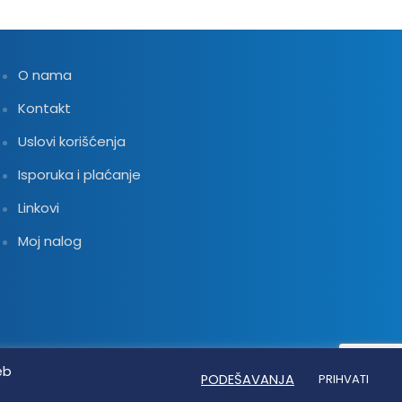
O nama
Kontakt
Uslovi korišćenja
Isporuka i plaćanje
Linkovi
Moj nalog
eb
PODEŠAVANJA
PRIHVATI