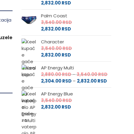
2,832.00
RSD
Palm Coast
3,540.00
RSD
2,832.00
RSD
uzele
Character
3,540.00
RSD
2,832.00
RSD
AP Energy Multi
Raspon
2,880.00
RSD
–
3,540.00
RSD
Raspon
cena:
2,304.00
RSD
–
2,832.00
RSD
cena:
od
AP Energy Blue
od
2,880.00 RS
3,540.00
RSD
2,304.00 RS
do
2,832.00
RSD
do
3,540.00 RS
2,832.00 RSD