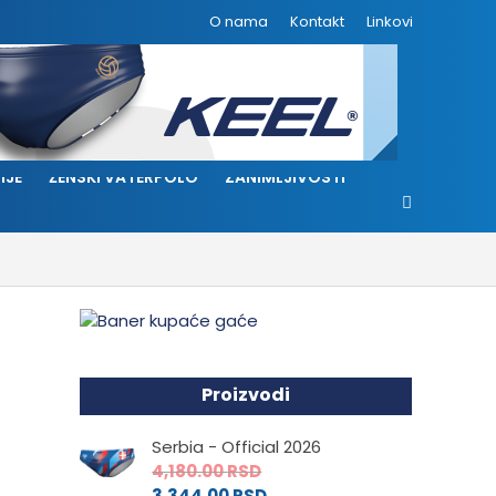
O nama
Kontakt
Linkovi
IJE
ŽENSKI VATERPOLO
ZANIMLJIVOSTI
Proizvodi
Serbia - Official 2026
4,180.00
RSD
3,344.00
RSD