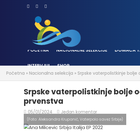
POČETNA
NACIONALNE SELEKCIJE
DOMAĆA T
INTERVJUI
SHOP
Početna
»
Nacionalna selekcija
»
Srpske vaterpolistkinje bolj
Srpske vaterpolistkinje bolje 
prvenstva
05/01/2024
Jedan komentar
(Foto: Aleksandra Krupanič, Vaterpolo savez Srbije)