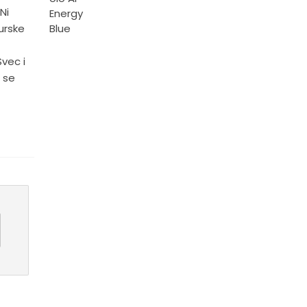
Ni
urske
vec i
 se