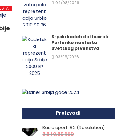
d
04/08/2026
USTA!
.
bije
Srpski kadeti deklasirali
Portoriko na startu
Svetskog prvenstva
e
03/08/2026
da.
Proizvodi
Basic sport #2 (Revolution)
3,540.00
RSD