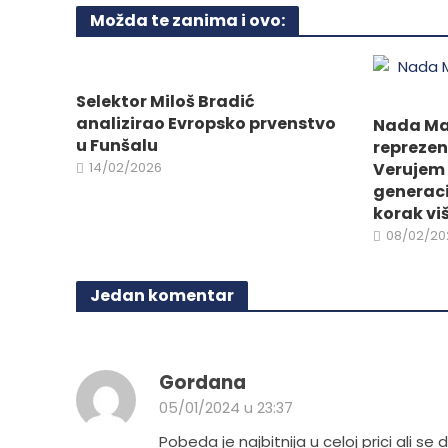
Možda te zanima i ovo:
Opcije
mogu
biti
izabrane
Selektor Miloš Bradić
na
analizirao Evropsko prvenstvo
Nada Man
stranici
u Funšalu
reprezen
proizvoda.
14/02/2026
Verujem 
generaci
korak vi
08/02/20
Jedan komentar
Gordana
05/01/2024 u 23:37
Pobeda je najbitnija u celoj prici ali s