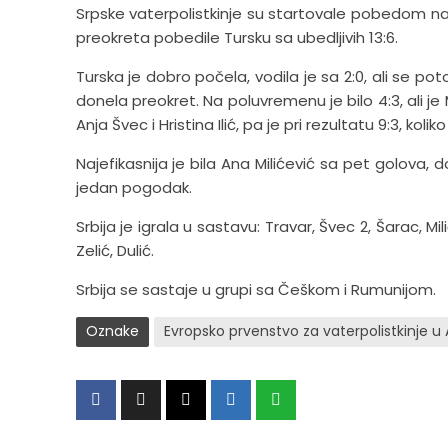
Srpske vaterpolistkinje su startovale pobedom n
preokreta pobedile Tursku sa ubedljivih 13:6.
Turska je dobro počela, vodila je sa 2:0, ali se po
donela preokret. Na poluvremenu je bilo 4:3, ali je M
Anja Švec i Hristina Ilić, pa je pri rezultatu 9:3, koli
Najefikasnija je bila Ana Milićević sa pet golova, do
jedan pogodak.
Srbija je igrala u sastavu: Travar, Švec 2, Šarac, Milić
Zelić, Dulić.
Srbija se sastaje u grupi sa Češkom i Rumunijom.
Oznake
Evropsko prvenstvo za vaterpolistkinje 