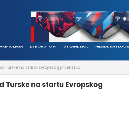
AKMIČENJA
EVROKUPOVI
STRANE LIGE
MLAĐE KATEGOR
e od Turske na startu Evropskog prvenstva
od Turske na startu Evropskog