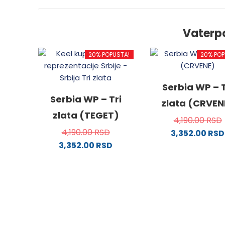
Vaterp
20% POPUSTA!
20% POP
Serbia WP – T
Serbia WP – Tri
zlata (CRVEN
zlata (TEGET)
4,190.00
RSD
4,190.00
RSD
3,352.00
RSD
3,352.00
RSD
Ovaj
Ovaj
proizv
proizvod
ima
ima
više
više
varijanti
varijanti.
Opcije
Opcije
mogu