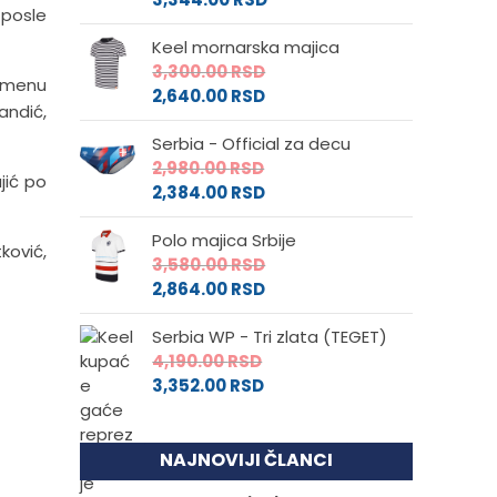
 posle
Keel mornarska majica
3,300.00
RSD
remenu
2,640.00
RSD
Mandić,
Serbia - Official za decu
2,980.00
RSD
ujić po
2,384.00
RSD
Polo majica Srbije
tković,
3,580.00
RSD
2,864.00
RSD
Serbia WP - Tri zlata (TEGET)
4,190.00
RSD
3,352.00
RSD
NAJNOVIJI ČLANCI