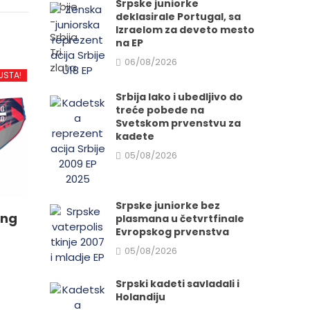
Srpske juniorke
deklasirale Portugal, sa
Izraelom za deveto mesto
na EP
06/08/2026
USTA!
Srbija lako i ubedljivo do
treće pobede na
Svetskom prvenstvu za
kadete
05/08/2026
Srpske juniorke bez
ing
plasmana u četvrtfinale
Evropskog prvenstva
05/08/2026
Srpski kadeti savladali i
Holandiju