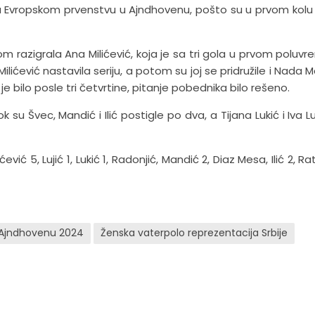
a Evropskom prvenstvu u Ajndhovenu, pošto su u prvom kolu
tom razigrala Ana Milićević, koja je sa tri gola u prvom poluv
ilićević nastavila seriju, a potom su joj se pridružile i Nada 
ko je bilo posle tri četvrtine, pitanje pobednika bilo rešeno.
k su Švec, Mandić i Ilić postigle po dva, a Tijana Lukić i Iva L
ević 5, Lujić 1, Lukić 1, Radonjić, Mandić 2, Diaz Mesa, Ilić 2, Ra
u Ajndhovenu 2024
Ženska vaterpolo reprezentacija Srbije